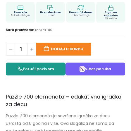
Pouzeće
Brza dostava
Povrat 14 dana
Sigurna
Platite kad stigne
1–3 dana
Lako i bez brige
kupovina
SSL zaštita
Šifra proizvoda:
127074-110
DODAJ U KORPU
Poruči pozivom
Viber poruka
Puzzle 700 elemenata – edukativna igračka
za decu
Puzzle 700 elemenata je savršena igračka za decu
uzrasta od 6 godina i više. Ova slagalica ne samo da