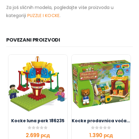
Za još sličnih modela, pogledajte više proizvoda u
kategoriji
PUZZLE I KOCKE
.
POVEZANI PROIZVODI
Kocke luna park 186235
Kocke prodavnica voća 189236
0
out of 5
0
out of 5
2.699
рсд
1.390
рсд