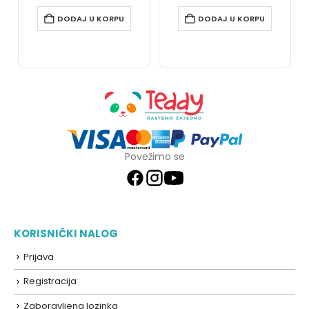
DODAJ U KORPU
DODAJ U KORPU
Povežimo se
KORISNIČKI NALOG
Prijava
Registracija
Zaboravljena lozinka