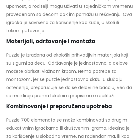
upornost, a roditelji mogu uživati u zajedničkom vremenu
provedenom sa decom dok im pomažu u rešavanju. Ova
igračka je savršena za korišćenje kod kuće, u školi ili
tokom putovanja.
Materijali, održavanje i montaža
Puzzle je izrađena od ekološki prihvatljivih materijala koji
su sigurni za decu. Održavanje je jednostavno, a delove
možete obrisati vlažnom krpom. Nema potrebe za
montažom, jer se puzzle jednostavno slažu. U slučaju
oštećenja, preporučuje se da se delovi ne bacaju, već da
se recikliraju prema lokalnim propisima o reciklaži.
Kombinovanje i preporučena upotreba
Puzzle 700 elemenata se može kombinovati sa drugim
edukativnim igračkama ili društvenim igrama. Idealna je
za korišćenje u slobodno vreme, na rođendanima, ili kao