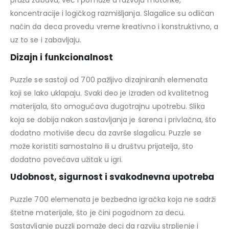
pruža zabavu, već i pomaže u razvoju motorike,
koncentracije i logičkog razmišljanja. Slagalice su odličan
način da deca provedu vreme kreativno i konstruktivno, a
uz to se i zabavljaju.
Dizajn i funkcionalnost
Puzzle se sastoji od 700 pažljivo dizajniranih elemenata
koji se lako uklapaju. Svaki deo je izrađen od kvalitetnog
materijala, što omogućava dugotrajnu upotrebu. Slika
koja se dobija nakon sastavljanja je šarena i privlačna, što
dodatno motiviše decu da završe slagalicu. Puzzle se
može koristiti samostalno ili u društvu prijatelja, što
dodatno povećava užitak u igri.
Udobnost, sigurnost i svakodnevna upotreba
Puzzle 700 elemenata je bezbedna igračka koja ne sadrži
štetne materijale, što je čini pogodnom za decu.
Sastavljanje puzzli pomaže deci da razviju strpljenje i