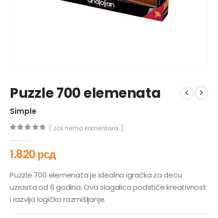
Puzzle 700 elemenata
Simple
( Još nema komentara. )
0
out of 5
1.820
рсд
Puzzle 700 elemenata je idealna igračka za decu
uzrasta od 6 godina. Ova slagalica podstiče kreativnost
i razvija logičko razmišljanje.