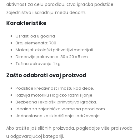
aktivnost za celu porodicu. Ova igračka podstiče
zajedništvo i saradnju među decom.
Karakteristike
Uzrast: od 6 godina
Broj elemenata: 700
Materijal: ekološki prihvatljivi materijali
Dimenzije pakovanja: 30 x 20 x 5 cm
Težina pakovanja: 1 kg
Zašto odabrati ovaj proizvod
Podstiče kreativnost i maštu kod dece.
Razvija motoriku i logičko razmišljanje.
Bezbedna i ekološki prihvatljiva igračka.
Idealna za zajedničko vreme sa porodicom.
Jednostavna za skladištenje i održavanje.
Ako tražite još sličnih proizvoda, pogledajte više proizvoda
u odgovarajućoj kategoriji.