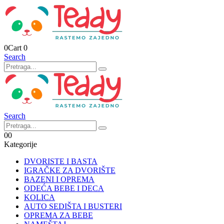
0
Cart
0
Search
Search
0
0
Kategorije
DVORISTE I BASTA
IGRAČKE ZA DVORIŠTE
BAZENI I OPREMA
ODEĆA BEBE I DECA
KOLICA
AUTO SEDIŠTA I BUSTERI
OPREMA ZA BEBE