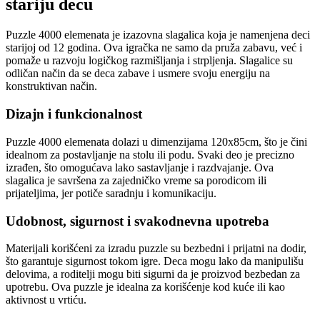
stariju decu
Puzzle 4000 elemenata je izazovna slagalica koja je namenjena deci
starijoj od 12 godina. Ova igračka ne samo da pruža zabavu, već i
pomaže u razvoju logičkog razmišljanja i strpljenja. Slagalice su
odličan način da se deca zabave i usmere svoju energiju na
konstruktivan način.
Dizajn i funkcionalnost
Puzzle 4000 elemenata dolazi u dimenzijama 120x85cm, što je čini
idealnom za postavljanje na stolu ili podu. Svaki deo je precizno
izrađen, što omogućava lako sastavljanje i razdvajanje. Ova
slagalica je savršena za zajedničko vreme sa porodicom ili
prijateljima, jer potiče saradnju i komunikaciju.
Udobnost, sigurnost i svakodnevna upotreba
Materijali korišćeni za izradu puzzle su bezbedni i prijatni na dodir,
što garantuje sigurnost tokom igre. Deca mogu lako da manipulišu
delovima, a roditelji mogu biti sigurni da je proizvod bezbedan za
upotrebu. Ova puzzle je idealna za korišćenje kod kuće ili kao
aktivnost u vrtiću.