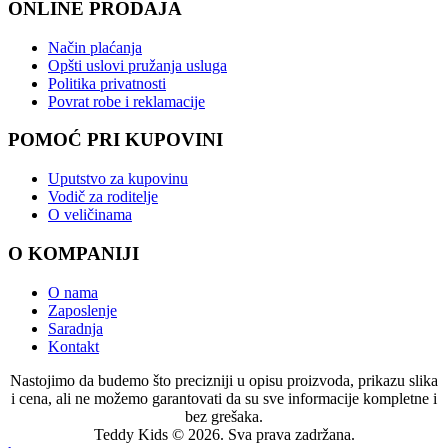
ONLINE PRODAJA
Način plaćanja
Opšti uslovi pružanja usluga
Politika privatnosti
Povrat robe i reklamacije
POMOĆ PRI KUPOVINI
Uputstvo za kupovinu
Vodič za roditelje
O veličinama
O KOMPANIJI
O nama
Zaposlenje
Saradnja
Kontakt
Nastojimo da budemo što precizniji u opisu proizvoda, prikazu slika
i cena, ali ne možemo garantovati da su sve informacije kompletne i
bez grešaka.
Teddy Kids © 2026. Sva prava zadržana.