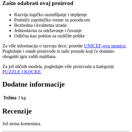
Zašto odabrati ovaj proizvod
Razvija logičko razmišljanje i strpljenje
Podstiče zajedničko vreme sa porodicom
Bezbedna i kvalitetna izrada
Jednostavna za održavanje i čuvanje
Odlična kao poklon za različite prilike
Za više informacija o razvoju dece, posetite
UNICEF-ovu stranicu
.
Pogledajte i ostale proizvode iz naše ponude koji će dodatno
obogatiti igru vaših mališana.
Za još sličnih modela, pogledajte više proizvoda u kategoriji
PUZZLE I KOCKE
.
Dodatne informacije
Težina
3 kg
Recenzije
Još nema komentara.