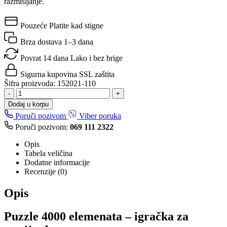
razmišljanje.
Pouzeće
Platite kad stigne
Brza dostava
1–3 dana
Povrat 14 dana
Lako i bez brige
Sigurna kupovina
SSL zaštita
Šifra proizvoda:
152021-110
-
+
Dodaj u korpu
Poruči pozivom
Viber poruka
Poruči pozivom:
069 111 2322
Opis
Tabela veličina
Dodatne informacije
Recenzije (0)
Opis
Puzzle 4000 elemenata – igračka za