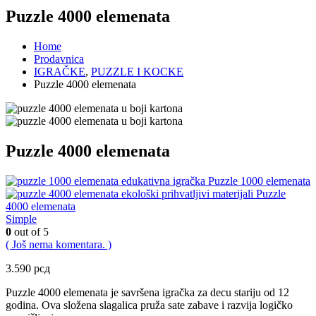
Puzzle 4000 elemenata
Home
Prodavnica
IGRAČKE
,
PUZZLE I KOCKE
Puzzle 4000 elemenata
Puzzle 4000 elemenata
Puzzle 1000 elemenata
Puzzle
4000 elemenata
Simple
0
out of 5
( Još nema komentara. )
3.590
рсд
Puzzle 4000 elemenata je savršena igračka za decu stariju od 12
godina. Ova složena slagalica pruža sate zabave i razvija logičko