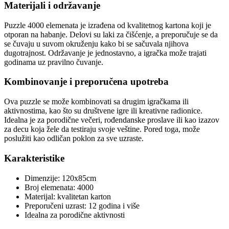
Materijali i održavanje
Puzzle 4000 elemenata je izrađena od kvalitetnog kartona koji je
otporan na habanje. Delovi su laki za čišćenje, a preporučuje se da
se čuvaju u suvom okruženju kako bi se sačuvala njihova
dugotrajnost. Održavanje je jednostavno, a igračka može trajati
godinama uz pravilno čuvanje.
Kombinovanje i preporučena upotreba
Ova puzzle se može kombinovati sa drugim igračkama ili
aktivnostima, kao što su društvene igre ili kreativne radionice.
Idealna je za porodične večeri, rođendanske proslave ili kao izazov
za decu koja žele da testiraju svoje veštine. Pored toga, može
poslužiti kao odličan poklon za sve uzraste.
Karakteristike
Dimenzije: 120x85cm
Broj elemenata: 4000
Materijal: kvalitetan karton
Preporučeni uzrast: 12 godina i više
Idealna za porodične aktivnosti