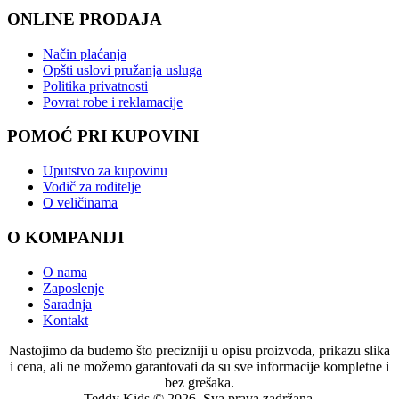
ONLINE PRODAJA
Način plaćanja
Opšti uslovi pružanja usluga
Politika privatnosti
Povrat robe i reklamacije
POMOĆ PRI KUPOVINI
Uputstvo za kupovinu
Vodič za roditelje
O veličinama
O KOMPANIJI
O nama
Zaposlenje
Saradnja
Kontakt
Nastojimo da budemo što precizniji u opisu proizvoda, prikazu slika
i cena, ali ne možemo garantovati da su sve informacije kompletne i
bez grešaka.
Teddy Kids © 2026. Sva prava zadržana.