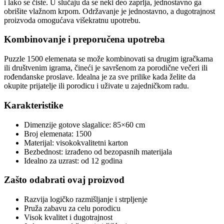
i lako se čiste. U slučaju da se neki deo zaprlja, jednostavno ga
obrišite vlažnom krpom. Održavanje je jednostavno, a dugotrajnost
proizvoda omogućava višekratnu upotrebu.
Kombinovanje i preporučena upotreba
Puzzle 1500 elemenata se može kombinovati sa drugim igračkama
ili društvenim igrama, čineći je savršenom za porodične večeri ili
rođendanske proslave. Idealna je za sve prilike kada želite da
okupite prijatelje ili porodicu i uživate u zajedničkom radu.
Karakteristike
Dimenzije gotove slagalice: 85×60 cm
Broj elemenata: 1500
Materijal: visokokvalitetni karton
Bezbednost: izrađeno od bezopasnih materijala
Idealno za uzrast: od 12 godina
Zašto odabrati ovaj proizvod
Razvija logičko razmišljanje i strpljenje
Pruža zabavu za celu porodicu
Visok kvalitet i dugotrajnost