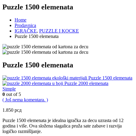
Puzzle 1500 elemenata
Home
Prodavnica
IGRAČKE
,
PUZZLE I KOCKE
Puzzle 1500 elemenata
Puzzle 1500 elemenata
Puzzle 1500 elemenata
Puzzle 2000 elemenata
Simple
0
out of 5
( Još nema komentara. )
1.850
рсд
Puzzle 1500 elemenata je idealna igračka za decu uzrasta od 12
godina i više. Ova složena slagalica pruža sate zabave i razvija
logičko razmišljanje.