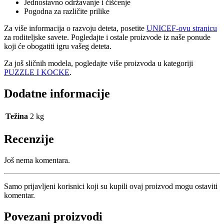
Jednostavno održavanje i čišćenje
Pogodna za različite prilike
Za više informacija o razvoju deteta, posetite
UNICEF-ovu stranicu
za roditeljske savete. Pogledajte i ostale proizvode iz naše ponude
koji će obogatiti igru vašeg deteta.
Za još sličnih modela, pogledajte više proizvoda u kategoriji
PUZZLE I KOCKE
.
Dodatne informacije
Težina
2 kg
Recenzije
Još nema komentara.
Samo prijavljeni korisnici koji su kupili ovaj proizvod mogu ostaviti
komentar.
Povezani proizvodi