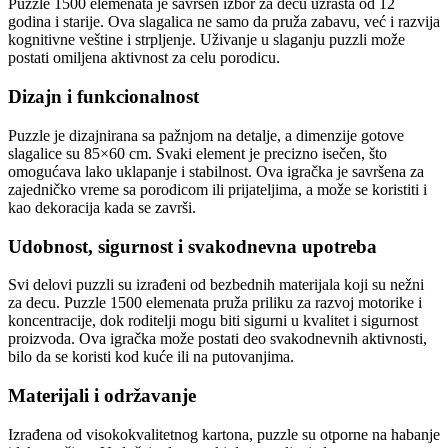
Puzzle 1500 elemenata je savršen izbor za decu uzrasta od 12
godina i starije. Ova slagalica ne samo da pruža zabavu, već i razvija
kognitivne veštine i strpljenje. Uživanje u slaganju puzzli može
postati omiljena aktivnost za celu porodicu.
Dizajn i funkcionalnost
Puzzle je dizajnirana sa pažnjom na detalje, a dimenzije gotove
slagalice su 85×60 cm. Svaki element je precizno isečen, što
omogućava lako uklapanje i stabilnost. Ova igračka je savršena za
zajedničko vreme sa porodicom ili prijateljima, a može se koristiti i
kao dekoracija kada se završi.
Udobnost, sigurnost i svakodnevna upotreba
Svi delovi puzzli su izrađeni od bezbednih materijala koji su nežni
za decu. Puzzle 1500 elemenata pruža priliku za razvoj motorike i
koncentracije, dok roditelji mogu biti sigurni u kvalitet i sigurnost
proizvoda. Ova igračka može postati deo svakodnevnih aktivnosti,
bilo da se koristi kod kuće ili na putovanjima.
Materijali i održavanje
Izrađena od visokokvalitetnog kartona, puzzle su otporne na habanje