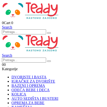
0
Cart
0
Search
Search
0
0
Kategorije
DVORISTE I BASTA
IGRAČKE ZA DVORIŠTE
BAZENI I OPREMA
ODEĆA BEBE I DECA
KOLICA
AUTO SEDIŠTA I BUSTERI
OPREMA ZA BEBE