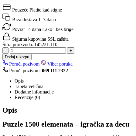
Pouzeće
Platite kad stigne
Brza dostava
1–3 dana
Povrat 14 dana
Lako i bez brige
Sigurna kupovina
SSL zaštita
Šifra proizvoda:
145221-110
-
+
Dodaj u korpu
Poruči pozivom
Viber poruka
Poruči pozivom:
069 111 2322
Opis
Tabela veličina
Dodatne informacije
Recenzije (0)
Opis
Puzzle 1500 elemenata – igračka za decu