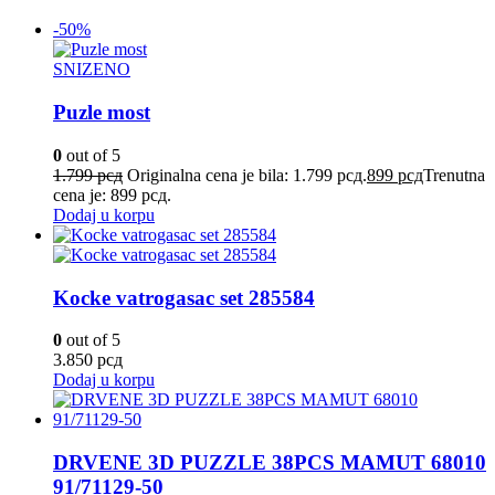
-50%
SNIZENO
Puzle most
0
out of 5
1.799
рсд
Originalna cena je bila: 1.799 рсд.
899
рсд
Trenutna
cena je: 899 рсд.
Dodaj u korpu
Kocke vatrogasac set 285584
0
out of 5
3.850
рсд
Dodaj u korpu
DRVENE 3D PUZZLE 38PCS MAMUT 68010
91/71129-50