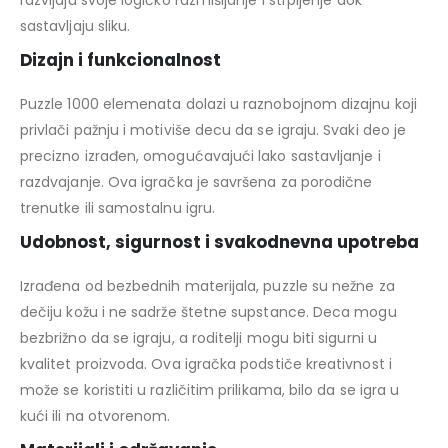
razvijaju svoje logičko razmišljanje i strpljenje dok
sastavljaju sliku.
Dizajn i funkcionalnost
Puzzle 1000 elemenata dolazi u raznobojnom dizajnu koji
privlači pažnju i motiviše decu da se igraju. Svaki deo je
precizno izrađen, omogućavajući lako sastavljanje i
razdvajanje. Ova igračka je savršena za porodične
trenutke ili samostalnu igru.
Udobnost, sigurnost i svakodnevna upotreba
Izrađena od bezbednih materijala, puzzle su nežne za
dečiju kožu i ne sadrže štetne supstance. Deca mogu
bezbrižno da se igraju, a roditelji mogu biti sigurni u
kvalitet proizvoda. Ova igračka podstiče kreativnost i
može se koristiti u različitim prilikama, bilo da se igra u
kući ili na otvorenom.