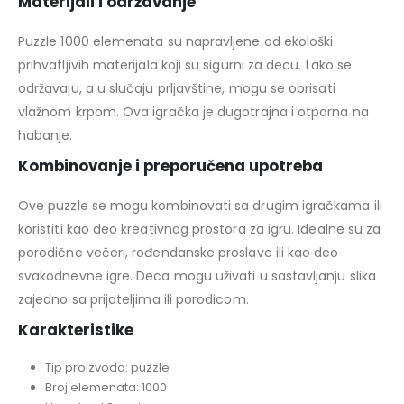
Materijali i održavanje
Puzzle 1000 elemenata su napravljene od ekološki
prihvatljivih materijala koji su sigurni za decu. Lako se
održavaju, a u slučaju prljavštine, mogu se obrisati
vlažnom krpom. Ova igračka je dugotrajna i otporna na
habanje.
Kombinovanje i preporučena upotreba
Ove puzzle se mogu kombinovati sa drugim igračkama ili
koristiti kao deo kreativnog prostora za igru. Idealne su za
porodične večeri, rođendanske proslave ili kao deo
svakodnevne igre. Deca mogu uživati u sastavljanju slika
zajedno sa prijateljima ili porodicom.
Karakteristike
Tip proizvoda: puzzle
Broj elemenata: 1000