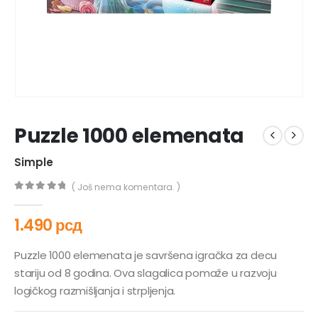
Puzzle 1000 elemenata
Simple
( Još nema komentara. )
0
out of 5
1.490
рсд
Puzzle 1000 elemenata je savršena igračka za decu
stariju od 8 godina. Ova slagalica pomaže u razvoju
logičkog razmišljanja i strpljenja.