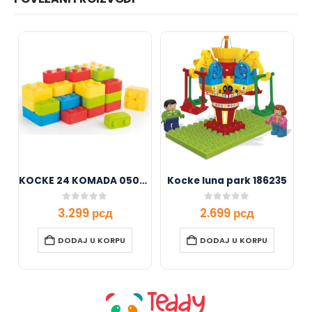
KOCKE 24 KOMADA 050335
Kocke luna park 186235
0
out of 5
0
out of 5
3.299
рсд
2.699
рсд
DODAJ U KORPU
DODAJ U KORPU