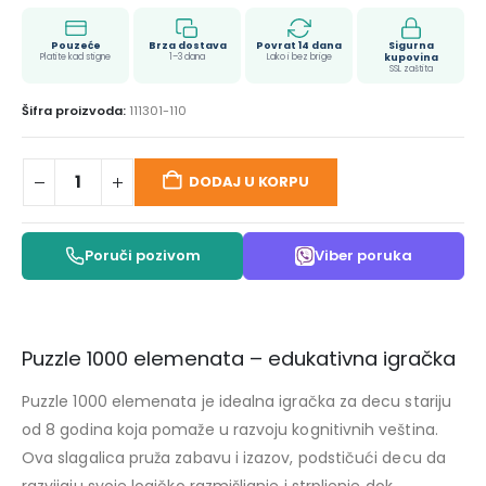
Pouzeće
Brza dostava
Povrat 14 dana
Sigurna
Platite kad stigne
1–3 dana
Lako i bez brige
kupovina
SSL zaštita
Šifra proizvoda:
111301-110
DODAJ U KORPU
Poruči pozivom
Viber poruka
Puzzle 1000 elemenata – edukativna igračka
Puzzle 1000 elemenata je idealna igračka za decu stariju
od 8 godina koja pomaže u razvoju kognitivnih veština.
Ova slagalica pruža zabavu i izazov, podstičući decu da