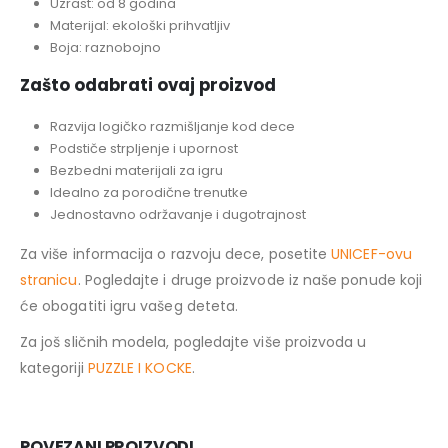
Uzrast: od 8 godina
Materijal: ekološki prihvatljiv
Boja: raznobojno
Zašto odabrati ovaj proizvod
Razvija logičko razmišljanje kod dece
Podstiče strpljenje i upornost
Bezbedni materijali za igru
Idealno za porodične trenutke
Jednostavno održavanje i dugotrajnost
Za više informacija o razvoju dece, posetite
UNICEF-ovu
stranicu
. Pogledajte i druge proizvode iz naše ponude koji
će obogatiti igru vašeg deteta.
Za još sličnih modela, pogledajte više proizvoda u
kategoriji
PUZZLE I KOCKE
.
POVEZANI PROIZVODI