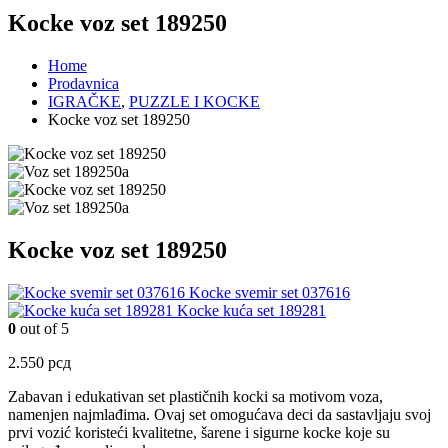
Kocke voz set 189250
Home
Prodavnica
IGRAČKE
,
PUZZLE I KOCKE
Kocke voz set 189250
Kocke voz set 189250
Kocke svemir set 037616
Kocke kuća set 189281
0
out of 5
2.550
рсд
Zabavan i edukativan set plastičnih kocki sa motivom voza,
namenjen najmlađima. Ovaj set omogućava deci da sastavljaju svoj
prvi vozić koristeći kvalitetne, šarene i sigurne kocke koje su