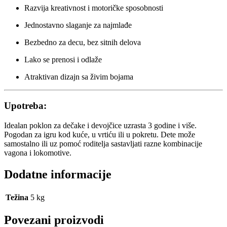
Razvija kreativnost i motoričke sposobnosti
Jednostavno slaganje za najmlađe
Bezbedno za decu, bez sitnih delova
Lako se prenosi i odlaže
Atraktivan dizajn sa živim bojama
Upotreba:
Idealan poklon za dečake i devojčice uzrasta 3 godine i više.
Pogodan za igru kod kuće, u vrtiću ili u pokretu. Dete može
samostalno ili uz pomoć roditelja sastavljati razne kombinacije
vagona i lokomotive.
Dodatne informacije
Težina
5 kg
Povezani proizvodi