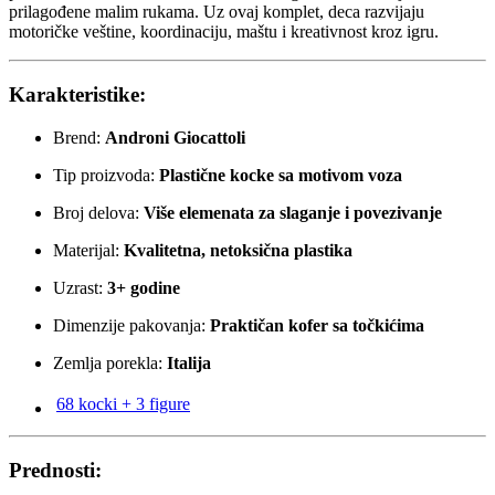
prilagođene malim rukama. Uz ovaj komplet, deca razvijaju
motoričke veštine, koordinaciju, maštu i kreativnost kroz igru.
Karakteristike:
Brend:
Androni Giocattoli
Tip proizvoda:
Plastične kocke sa motivom voza
Broj delova:
Više elemenata za slaganje i povezivanje
Materijal:
Kvalitetna, netoksična plastika
Uzrast:
3+ godine
Dimenzije pakovanja:
Praktičan kofer sa točkićima
Zemlja porekla:
Italija
68 kocki + 3 figure
Prednosti: