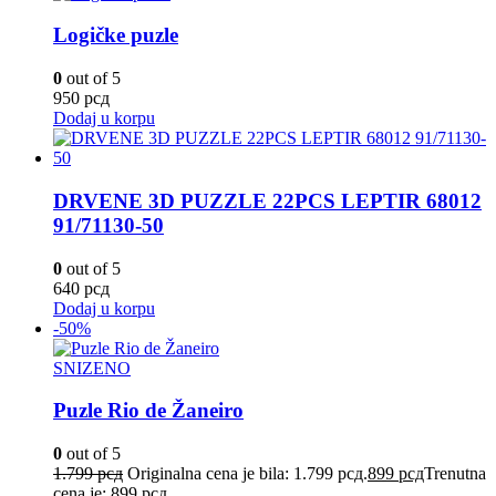
Logičke puzle
0
out of 5
950
рсд
Dodaj u korpu
DRVENE 3D PUZZLE 22PCS LEPTIR 68012
91/71130-50
0
out of 5
640
рсд
Dodaj u korpu
-50%
SNIZENO
Puzle Rio de Žaneiro
0
out of 5
1.799
рсд
Originalna cena je bila: 1.799 рсд.
899
рсд
Trenutna
cena je: 899 рсд.