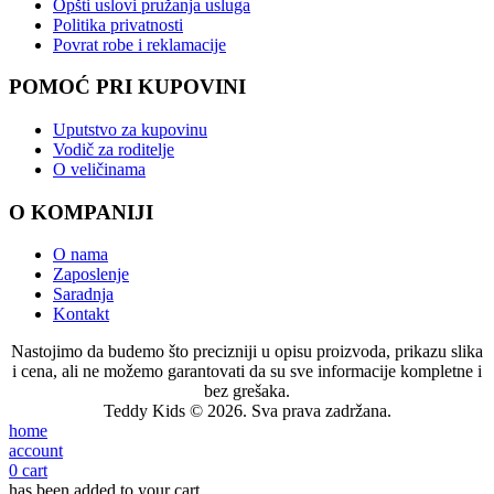
Opšti uslovi pružanja usluga
Politika privatnosti
Povrat robe i reklamacije
POMOĆ PRI KUPOVINI
Uputstvo za kupovinu
Vodič za roditelje
O veličinama
O KOMPANIJI
O nama
Zaposlenje
Saradnja
Kontakt
Nastojimo da budemo što precizniji u opisu proizvoda, prikazu slika
i cena, ali ne možemo garantovati da su sve informacije kompletne i
bez grešaka.
Teddy Kids © 2026. Sva prava zadržana.
home
account
0
cart
has been added to your cart.