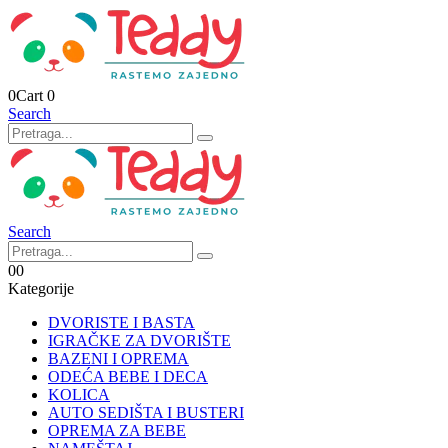
0
Cart
0
Search
Search
0
0
Kategorije
DVORISTE I BASTA
IGRAČKE ZA DVORIŠTE
BAZENI I OPREMA
ODEĆA BEBE I DECA
KOLICA
AUTO SEDIŠTA I BUSTERI
OPREMA ZA BEBE