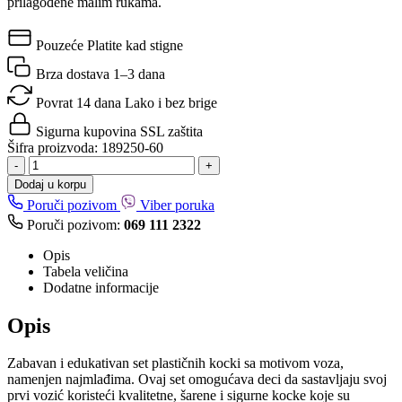
prilagođene malim rukama.
Pouzeće
Platite kad stigne
Brza dostava
1–3 dana
Povrat 14 dana
Lako i bez brige
Sigurna kupovina
SSL zaštita
Šifra proizvoda:
189250-60
-
+
Dodaj u korpu
Poruči pozivom
Viber poruka
Poruči pozivom:
069 111 2322
Opis
Tabela veličina
Dodatne informacije
Opis
Zabavan i edukativan set plastičnih kocki sa motivom voza,
namenjen najmlađima. Ovaj set omogućava deci da sastavljaju svoj
prvi vozić koristeći kvalitetne, šarene i sigurne kocke koje su