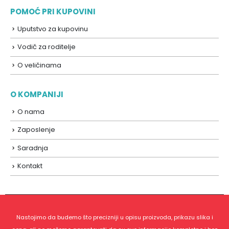
POMOĆ PRI KUPOVINI
Uputstvo za kupovinu
Vodič za roditelje
O veličinama
O KOMPANIJI
O nama
Zaposlenje
Saradnja
Kontakt
Nastojimo da budemo što precizniji u opisu proizvoda, prikazu slika i