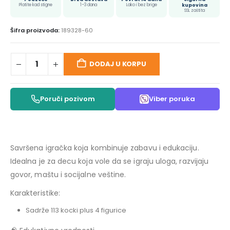
Platite kad stigne
1–3 dana
Lako i bez brige
kupovina
SSL zaštita
Šifra proizvoda:
189328-60
DODAJ U KORPU
Poruči pozivom
Viber poruka
Savršena igračka koja kombinuje zabavu i edukaciju.
Idealna je za decu koja vole da se igraju uloga, razvijaju
govor, maštu i socijalne veštine.
Karakteristike:
Sadrže 113 kocki plus 4 figurice