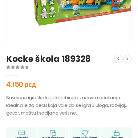
Kocke škola 189328
0
out of 5
4.150
рсд
Savršena igračka koja kombinuje zabavu i edukaciju.
Idealna je za decu koja vole da se igraju uloga, razvijaju
govor, maštu i socijalne veštine.
Pouzeće
Brza dostava
Povrat 14 dana
Sigurna