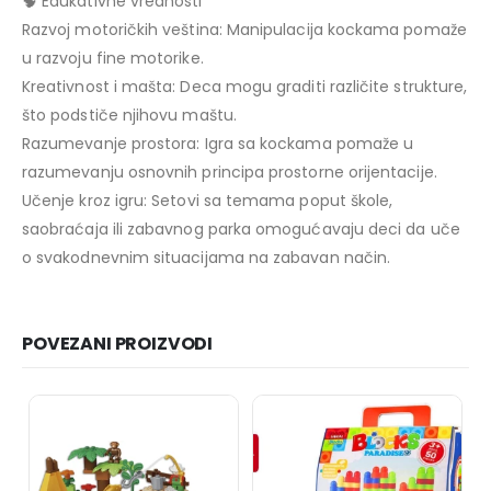
🧠 Edukativne vrednosti
Razvoj motoričkih veština: Manipulacija kockama pomaže
u razvoju fine motorike.
Kreativnost i mašta: Deca mogu graditi različite strukture,
što podstiče njihovu maštu.
Razumevanje prostora: Igra sa kockama pomaže u
razumevanju osnovnih principa prostorne orijentacije.
Učenje kroz igru: Setovi sa temama poput škole,
saobraćaja ili zabavnog parka omogućavaju deci da uče
o svakodnevnim situacijama na zabavan način.
POVEZANI PROIZVODI