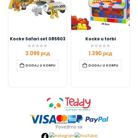
Kocke Safari set 085603
Kocke u torbi
0
out of 5
0
out of 5
3.099
рсд
1.390
рсд
DODAJ U KORPU
DODAJ U KORPU
Povežimo se