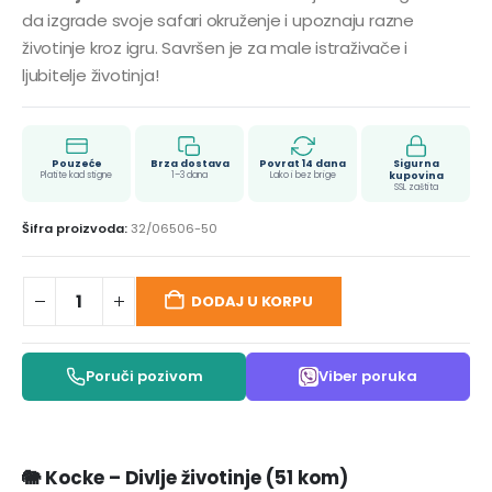
da izgrade svoje safari okruženje i upoznaju razne
životinje kroz igru. Savršen je za male istraživače i
ljubitelje životinja!
Pouzeće
Brza dostava
Povrat 14 dana
Sigurna
Platite kad stigne
1–3 dana
Lako i bez brige
kupovina
SSL zaštita
Šifra proizvoda:
32/06506-50
DODAJ U KORPU
Poruči pozivom
Viber poruka
🐘
Kocke – Divlje životinje (51 kom)