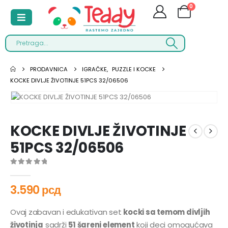
0
PRODAVNICA
IGRAČKE
,
PUZZLE I KOCKE
KOCKE DIVLJE ŽIVOTINJE 51PCS 32/06506
KOCKE DIVLJE ŽIVOTINJE
51PCS 32/06506
0
out of 5
3.590
рсд
Ovaj zabavan i edukativan set
kocki sa temom divljih
životinja
sadrži
51 šareni element
koji deci omogućava