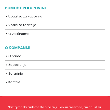
POMOĆ PRI KUPOVINI
Uputstvo za kupovinu
Vodič za roditelje
O veličinama
O KOMPANIJI
O nama
Zaposlenje
Saradnja
Kontakt
Nastojimo da budemo što precizniji u opisu proizvoda, prikazu slika i