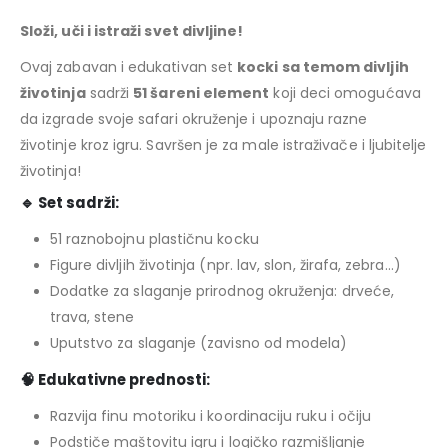
Složi, uči i istraži svet divljine!
Ovaj zabavan i edukativan set
kocki sa temom divljih
životinja
sadrži
51 šareni element
koji deci omogućava
da izgrade svoje safari okruženje i upoznaju razne
životinje kroz igru. Savršen je za male istraživače i ljubitelje
životinja!
🔹
Set sadrži:
51 raznobojnu plastičnu kocku
Figure divljih životinja (npr. lav, slon, žirafa, zebra…)
Dodatke za slaganje prirodnog okruženja: drveće,
trava, stene
Uputstvo za slaganje (zavisno od modela)
🧠
Edukativne prednosti:
Razvija finu motoriku i koordinaciju ruku i očiju
Podstiče maštovitu igru i logičko razmišljanje