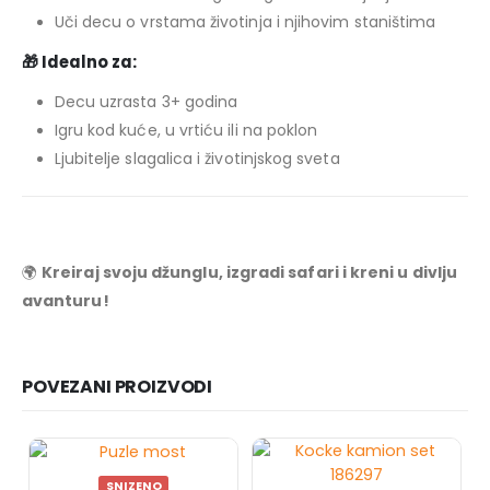
Uči decu o vrstama životinja i njihovim staništima
🎁
Idealno za:
Decu uzrasta 3+ godina
Igru kod kuće, u vrtiću ili na poklon
Ljubitelje slagalica i životinjskog sveta
🌍
Kreiraj svoju džunglu, izgradi safari i kreni u divlju
avanturu!
POVEZANI PROIZVODI
SNIZENO