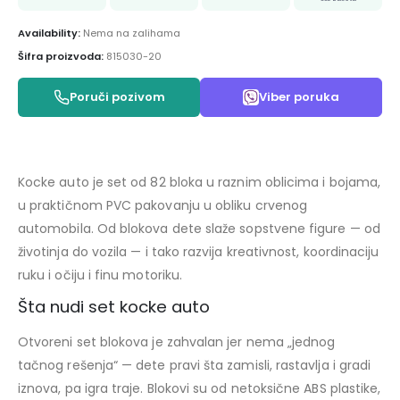
Availability:
Nema na zalihama
Šifra proizvoda:
815030-20
Poruči pozivom
Viber poruka
Kocke auto je set od 82 bloka u raznim oblicima i bojama,
u praktičnom PVC pakovanju u obliku crvenog
automobila. Od blokova dete slaže sopstvene figure — od
životinja do vozila — i tako razvija kreativnost, koordinaciju
ruku i očiju i finu motoriku.
Šta nudi set kocke auto
Otvoreni set blokova je zahvalan jer nema „jednog
tačnog rešenja“ — dete pravi šta zamisli, rastavlja i gradi
iznova, pa igra traje. Blokovi su od netoksične ABS plastike,