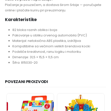
Plaćanje je pouzećem, a dostava širom Srbije — poručujete
online i plaćate kuriru pri preuzimanju.
Karakteristike
82 bloka raznih oblika i boja
Pakovanje u obliku crvenog automobila (PVC)
Materijal: netoksična ABS plastika, izdržljiva
Kompatibilne sa većinom velikih brendova kocki
Podstiče kreativnost, ranu logiku i motoriku
Dimenzije: 31,5 × 15,5 × 11,5 cm
Šifra: 815030-20
POVEZANI PROIZVODI