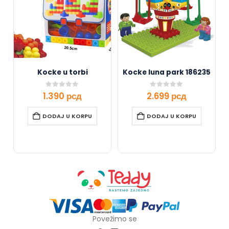
Kocke u torbi
Kocke luna park 186235
0
out of 5
0
out of 5
1.390
рсд
2.699
рсд
DODAJ U KORPU
DODAJ U KORPU
Povežimo se