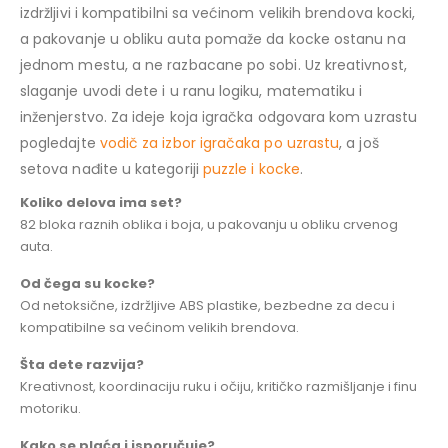
izdržljivi i kompatibilni sa većinom velikih brendova kocki,
a pakovanje u obliku auta pomaže da kocke ostanu na
jednom mestu, a ne razbacane po sobi. Uz kreativnost,
slaganje uvodi dete i u ranu logiku, matematiku i
inženjerstvo. Za ideje koja igračka odgovara kom uzrastu
pogledajte
vodič za izbor igračaka po uzrastu
, a još
setova nađite u kategoriji
puzzle i kocke
.
Koliko delova ima set?
82 bloka raznih oblika i boja, u pakovanju u obliku crvenog
auta.
Od čega su kocke?
Od netoksične, izdržljive ABS plastike, bezbedne za decu i
kompatibilne sa većinom velikih brendova.
Šta dete razvija?
Kreativnost, koordinaciju ruku i očiju, kritičko razmišljanje i finu
motoriku.
Kako se plaća i isporučuje?