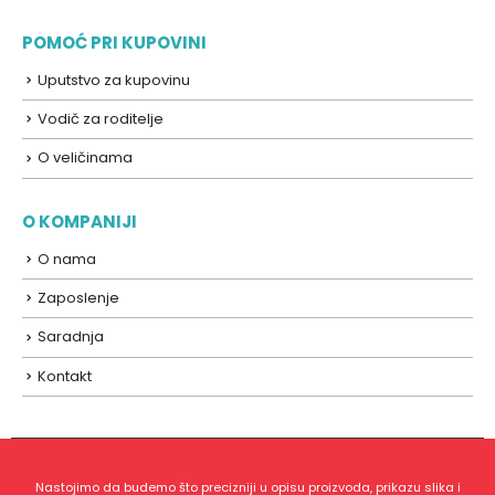
POMOĆ PRI KUPOVINI
Uputstvo za kupovinu
Vodič za roditelje
O veličinama
O KOMPANIJI
O nama
Zaposlenje
Saradnja
Kontakt
Nastojimo da budemo što precizniji u opisu proizvoda, prikazu slika i