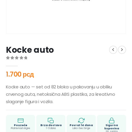
Kocke auto
0
out of 5
1.700
рсд
Kocke auto — set od 82 bloka u pakovanju u obliku
crvenog auta, netoksična ABS plastika, za kreativno
slaganje figura i vozila.
Pouzeće
Brza dostava
Povrat 14 dana
Sigurna
Platite kad stigne
1–3 dana
Lako i bez brige
kupovina
SSL zaštita