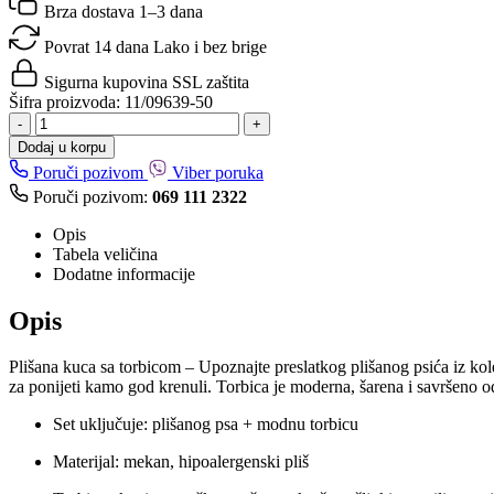
Brza dostava
1–3 dana
Povrat 14 dana
Lako i bez brige
Sigurna kupovina
SSL zaštita
Šifra proizvoda:
11/09639-50
-
+
Dodaj u korpu
Poruči pozivom
Viber poruka
Poruči pozivom:
069 111 2322
Opis
Tabela veličina
Dodatne informacije
Opis
Plišana kuca sa torbicom – Upoznajte preslatkog plišanog psića iz ko
za ponijeti kamo god krenuli. Torbica je moderna, šarena i savršeno 
Set uključuje: plišanog psa + modnu torbicu
Materijal: mekan, hipoalergenski pliš