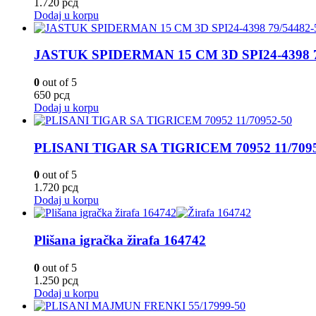
1.720
рсд
Dodaj u korpu
JASTUK SPIDERMAN 15 CM 3D SPI24-4398 7
0
out of 5
650
рсд
Dodaj u korpu
PLISANI TIGAR SA TIGRICEM 70952 11/7095
0
out of 5
1.720
рсд
Dodaj u korpu
Plišana igračka žirafa 164742
0
out of 5
1.250
рсд
Dodaj u korpu