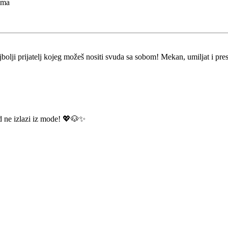
ima
ajbolji prijatelj kojeg možeš nositi svuda sa sobom! Mekan, umiljat i pres
ad ne izlazi iz mode! 💖🐶✨