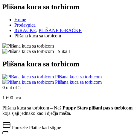
Plišana kuca sa torbicom
Home
Prodavnica
IGRAČKE
,
PLIŠANE IGRAČKE
Plišana kuca sa torbicom
Plišana kuca sa torbicom
Plišana kuca sa torbicom
Plišana kuca sa torbicom
0
out of 5
1.690
рсд
Plišana kuca sa torbicom – Naš
Puppy Stars plišani pas s torbicom
koja sjaji jednako kao i dječja mašta.
Pouzeće
Platite kad stigne