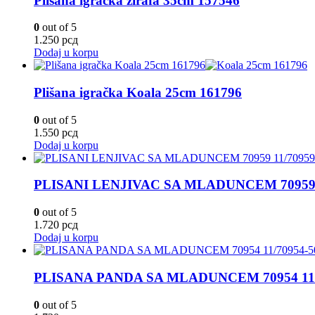
Plišana igračka žirafa 35cm 157546
0
out of 5
1.250
рсд
Dodaj u korpu
Plišana igračka Koala 25cm 161796
0
out of 5
1.550
рсд
Dodaj u korpu
PLISANI LENJIVAC SA MLADUNCEM 70959 1
0
out of 5
1.720
рсд
Dodaj u korpu
PLISANA PANDA SA MLADUNCEM 70954 11/
0
out of 5