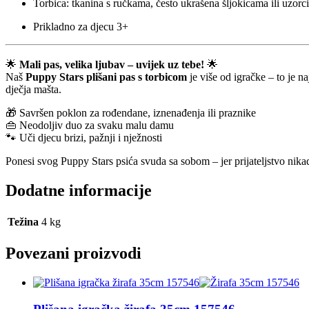
Torbica: tkanina s ručkama, često ukrašena šljokicama ili uzorc
Prikladno za djecu 3+
🌟
Mali pas, velika ljubav – uvijek uz tebe!
🌟
Naš
Puppy Stars plišani pas s torbicom
je više od igračke – to je n
dječja mašta.
🎁 Savršen poklon za rođendane, iznenađenja ili praznike
👜 Neodoljiv duo za svaku malu damu
🐾 Uči djecu brizi, pažnji i nježnosti
Ponesi svog Puppy Stars psića svuda sa sobom – jer prijateljstvo nik
Dodatne informacije
Težina
4 kg
Povezani proizvodi