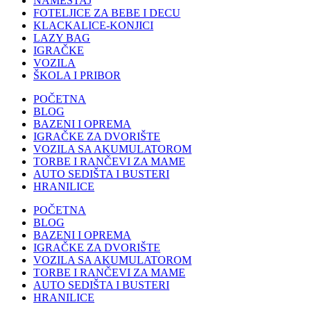
NAMEŠTAJ
FOTELJICE ZA BEBE I DECU
KLACKALICE-KONJICI
LAZY BAG
IGRAČKE
VOZILA
ŠKOLA I PRIBOR
POČETNA
BLOG
BAZENI I OPREMA
IGRAČKE ZA DVORIŠTE
VOZILA SA AKUMULATOROM
TORBE I RANČEVI ZA MAME
AUTO SEDIŠTA I BUSTERI
HRANILICE
POČETNA
BLOG
BAZENI I OPREMA
IGRAČKE ZA DVORIŠTE
VOZILA SA AKUMULATOROM
TORBE I RANČEVI ZA MAME
AUTO SEDIŠTA I BUSTERI
HRANILICE