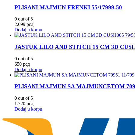
PLISANI MAJMUN FRENKI 55/17999-50
0
out of 5
2.699
рсд
Dodaj u korpu
JASTUK LILO AND STITCH 15 CM 3D CUSH0
0
out of 5
650
рсд
Dodaj u korpu
PLISANI MAJMUN SA MAJMUNCETOM 70951
0
out of 5
1.720
рсд
Dodaj u korpu