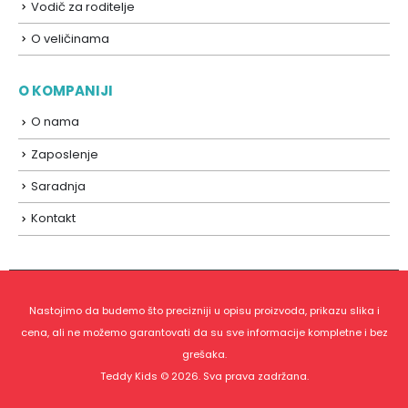
Vodič za roditelje
O veličinama
O KOMPANIJI
O nama
Zaposlenje
Saradnja
Kontakt
Nastojimo da budemo što precizniji u opisu proizvoda, prikazu slika i
cena, ali ne možemo garantovati da su sve informacije kompletne i bez
grešaka.
Teddy Kids © 2026. Sva prava zadržana.