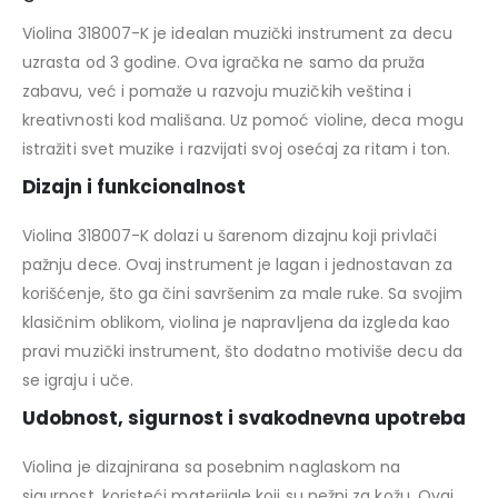
Violina 318007-K je idealan muzički instrument za decu
uzrasta od 3 godine. Ova igračka ne samo da pruža
zabavu, već i pomaže u razvoju muzičkih veština i
kreativnosti kod mališana. Uz pomoć violine, deca mogu
istražiti svet muzike i razvijati svoj osećaj za ritam i ton.
Dizajn i funkcionalnost
Violina 318007-K dolazi u šarenom dizajnu koji privlači
pažnju dece. Ovaj instrument je lagan i jednostavan za
korišćenje, što ga čini savršenim za male ruke. Sa svojim
klasičnim oblikom, violina je napravljena da izgleda kao
pravi muzički instrument, što dodatno motiviše decu da
se igraju i uče.
Udobnost, sigurnost i svakodnevna upotreba
Violina je dizajnirana sa posebnim naglaskom na
sigurnost, koristeći materijale koji su nežni za kožu. Ovaj