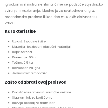
igračkama ili instrumentima, čime se podstiče zajedničko
sviranje i muziciranje. Idealna je za svakodnevnu igru,
rođendanske proslave ili kao deo muzičkih aktivnosti u
vrtiću.
Karakteristike
Uzrast: 3 godine i više
Materijal: bezbedni plastični materijali
Boja: šarena
Dimenzije: 60 cm
Težina: 0.5 kg
Bezbedan za igru
Jednostavna montaža
Zašto odabrati ovaj proizvod
Podstiče kreativnost i muzičke veštine
Siguran i lak za korišćenje
Razvija osećaj za ritam i ton