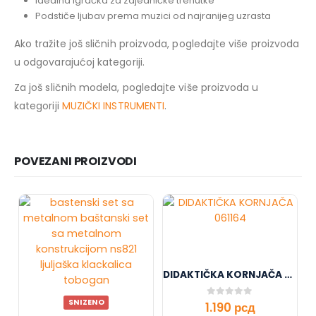
Idealna igračka za zajedničke trenutke
Podstiče ljubav prema muzici od najranijeg uzrasta
Ako tražite još sličnih proizvoda, pogledajte više proizvoda
u odgovarajućoj kategoriji.
Za još sličnih modela, pogledajte više proizvoda u
kategoriji
MUZIČKI INSTRUMENTI
.
POVEZANI PROIZVODI
DIDAKTIČKA KORNJAČA 061164
SNIZENO
0
out of 5
1.190
рсд