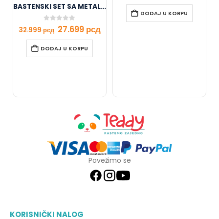
BASTENSKI SET SA METALNOM KONSTRUKCIJOM NS821
DODAJ U KORPU
0
out of 5
27.699
рсд
32.999
рсд
DODAJ U KORPU
Povežimo se
KORISNIČKI NALOG