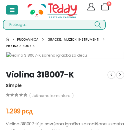
0
PRODAVNICA
IGRAČKE
,
MUZIČKI INSTRUMENTI
VIOLINA 318007-K
Violina 318007-K
Simple
( Još nema komentara. )
0
out of 5
1.299
рсд
Violina 318007-K je savršena igračka za mališane uzrasta