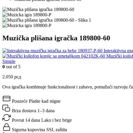
Muzička plišana igračka 189800-60
Interaktivna m
Muzički ksilo
Simple
0
out of 5
2.050
рсд
Ova igračka kombinuje funkcionalnost i zabavu, pomažući razvoju čula
Pouzeće
Platite kad stigne
Brza dostava
1–3 dana
Povrat 14 dana
Lako i bez brige
Sigurna kupovina
SSL zaštita