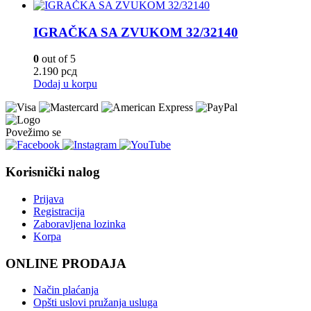
IGRAČKA SA ZVUKOM 32/32140
0
out of 5
2.190
рсд
Dodaj u korpu
Povežimo se
Korisnički nalog
Prijava
Registracija
Zaboravljena lozinka
Korpa
ONLINE PRODAJA
Način plaćanja
Opšti uslovi pružanja usluga