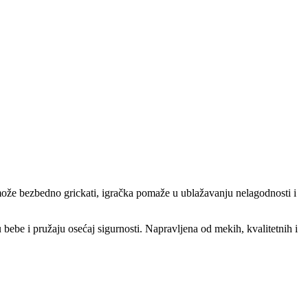
može bezbedno grickati, igračka pomaže u ublažavanju nelagodnosti i
 bebe i pružaju osećaj sigurnosti. Napravljena od mekih, kvalitetnih i