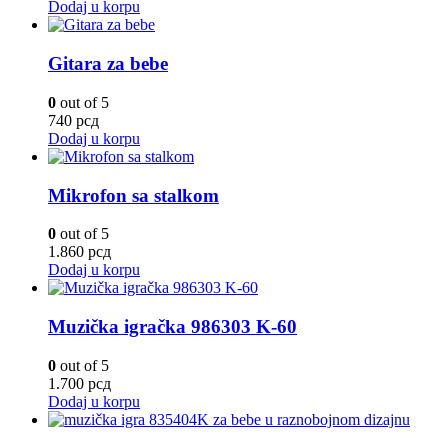
Dodaj u korpu
Gitara za bebe
0
out of 5
740
рсд
Dodaj u korpu
Mikrofon sa stalkom
0
out of 5
1.860
рсд
Dodaj u korpu
Muzička igračka 986303 K-60
0
out of 5
1.700
рсд
Dodaj u korpu