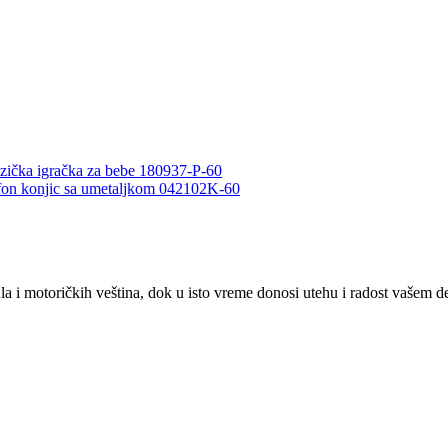
uzička igračka za bebe 180937-P-60
fon konjic sa umetaljkom 042102K-60
 i motoričkih veština, dok u isto vreme donosi utehu i radost vašem de