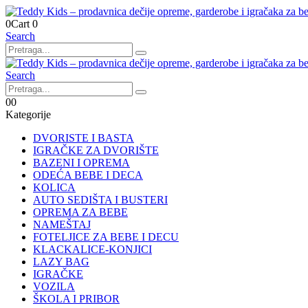
0
Cart
0
Search
Search
0
0
Kategorije
DVORISTE I BASTA
IGRAČKE ZA DVORIŠTE
BAZENI I OPREMA
ODEĆA BEBE I DECA
KOLICA
AUTO SEDIŠTA I BUSTERI
OPREMA ZA BEBE
NAMEŠTAJ
FOTELJICE ZA BEBE I DECU
KLACKALICE-KONJICI
LAZY BAG
IGRAČKE
VOZILA
ŠKOLA I PRIBOR