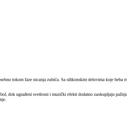
posebno tokom faze nicanja zubića. Sa silikonskim delovima koje beba 
bol, dok ugrađeni svetlosni i muzički efekti dodatno zaokupljaju pažnju
nje.