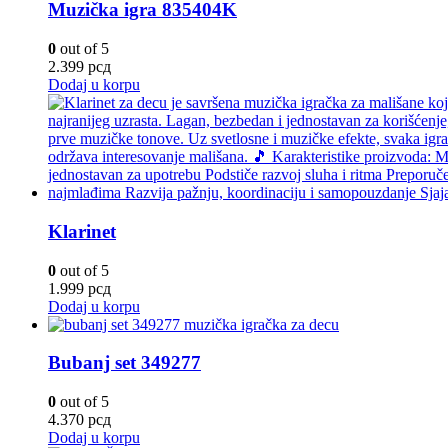
Muzička igra 835404K
0
out of 5
2.399
рсд
Dodaj u korpu
Klarinet
0
out of 5
1.999
рсд
Dodaj u korpu
Bubanj set 349277
0
out of 5
4.370
рсд
Dodaj u korpu