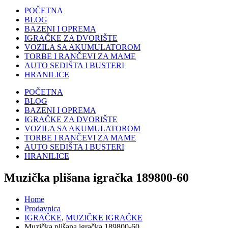
POČETNA
BLOG
BAZENI I OPREMA
IGRAČKE ZA DVORIŠTE
VOZILA SA AKUMULATOROM
TORBE I RANČEVI ZA MAME
AUTO SEDIŠTA I BUSTERI
HRANILICE
POČETNA
BLOG
BAZENI I OPREMA
IGRAČKE ZA DVORIŠTE
VOZILA SA AKUMULATOROM
TORBE I RANČEVI ZA MAME
AUTO SEDIŠTA I BUSTERI
HRANILICE
Muzička plišana igračka 189800-60
Home
Prodavnica
IGRAČKE
,
MUZIČKE IGRAČKE
Muzička plišana igračka 189800-60