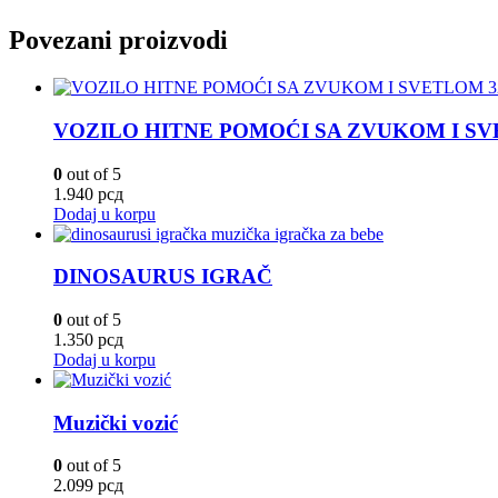
Povezani proizvodi
VOZILO HITNE POMOĆI SA ZVUKOM I SVE
0
out of 5
1.940
рсд
Dodaj u korpu
DINOSAURUS IGRAČ
0
out of 5
1.350
рсд
Dodaj u korpu
Muzički vozić
0
out of 5
2.099
рсд