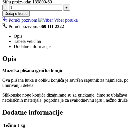
Šifra proizvoda:
189800-60
-
+
Dodaj u korpu
Poruči pozivom
Viber poruka
Poruči pozivom:
069 111 2322
Opis
Tabela veličina
Dodatne informacije
Opis
Muzička plišana igračka konjić
Ova plišana lutka u obliku konjića je savršen saputnik za najmlađe, 
umirivanju deteta.
Silikonske noge konjića dizajnirane su za grickanje, čime se ublažava 
netoksičnih materijala, pogodna je za svakodnevnu igru i nežno druže
Dodatne informacije
Težina
1 kg