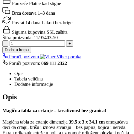
Pouzeće
Platite kad stigne
Brza dostava
1–3 dana
Povrat 14 dana
Lako i bez brige
Sigurna kupovina
SSL zaštita
Šifra proizvoda:
11/95403-50
-
+
Dodaj u korpu
Poruči pozivom
Viber poruka
Poruči pozivom:
069 111 2322
Opis
Tabela veličina
Dodatne informacije
Opis
Magična tabla za crtanje – kreativnost bez granica!
Magična tabla za crtanje dimenzija
39,5 x 3 x 34,1 cm
omogućava
deci da crtaju, brišu i iznova stvaraju – bez papira, bojica i nereda.
Ekran prikazuje crteže u boji, a uz pomoć priložene olovke i pečata,