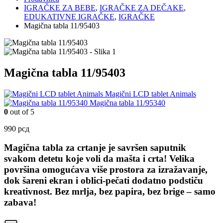
IGRAČKE ZA BEBE
,
IGRAČKE ZA DEČAKE
,
EDUKATIVNE IGRAČKE
,
IGRAČKE
Magična tabla 11/95403
Magična tabla 11/95403
Magični LCD tablet Animals
Magična tabla 11/95340
0
out of 5
990
рсд
Magična tabla za crtanje
je savršen saputnik
svakom detetu koje voli da mašta i crta! Velika
površina omogućava više prostora za izražavanje,
dok šareni ekran i oblici-pečati dodatno podstiču
kreativnost. Bez mrlja, bez papira, bez brige – samo
zabava!