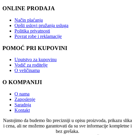
ONLINE PRODAJA
Način plaćanja
Opšti uslovi pružanja usluga
Politika privatnosti
Povrat robe i reklamacije
POMOĆ PRI KUPOVINI
Uputstvo za kupovinu
Vodič za roditelje
O veličinama
O KOMPANIJI
O nama
Zaposlenje
Saradnja
Kontakt
Nastojimo da budemo što precizniji u opisu proizvoda, prikazu slika
i cena, ali ne možemo garantovati da su sve informacije kompletne i
bez grešaka.