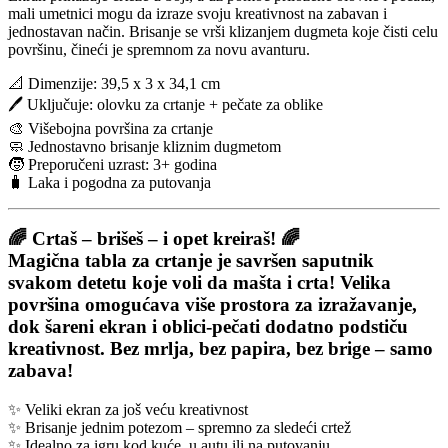
mali umetnici mogu da izraze svoju kreativnost na zabavan i
jednostavan način. Brisanje se vrši klizanjem dugmeta koje čisti celu
površinu, čineći je spremnom za novu avanturu.
📐 Dimenzije: 39,5 x 3 x 34,1 cm
🖊️ Uključuje: olovku za crtanje + pečate za oblike
🎨 Višebojna površina za crtanje
🧼 Jednostavno brisanje kliznim dugmetom
🧒 Preporučeni uzrast: 3+ godina
🧳 Laka i pogodna za putovanja
🌈
Crtaš – brišeš – i opet kreiraš!
🌈
Magična tabla za crtanje
je savršen saputnik
svakom detetu koje voli da mašta i crta! Velika
površina omogućava više prostora za izražavanje,
dok šareni ekran i oblici-pečati dodatno podstiču
kreativnost. Bez mrlja, bez papira, bez brige – samo
zabava!
✨ Veliki ekran za još veću kreativnost
✨ Brisanje jednim potezom – spremno za sledeći crtež
✨ Idealno za igru kod kuće, u autu ili na putovanju