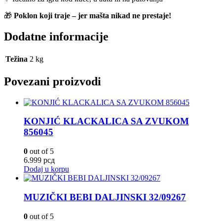
🎁
Poklon koji traje – jer mašta nikad ne prestaje!
Dodatne informacije
Težina
2 kg
Povezani proizvodi
KONJIĆ KLACKALICA SA ZVUKOM
856045
0
out of 5
6.999
рсд
Dodaj u korpu
MUZIČKI BEBI DALJINSKI 32/09267
0
out of 5