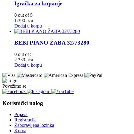
Igračka za kupanje
0
out of 5
1.390
рсд
Dodaj u korpu
BEBI PIANO ŽABA 32/73280
0
out of 5
2.339
рсд
Dodaj u korpu
Povežimo se
Korisnički nalog
Prijava
Registracija
Zaboravljena lozinka
Korpa