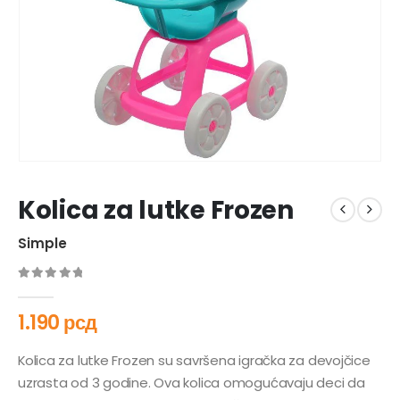
Kolica za lutke Frozen
Simple
0
out of 5
1.190
рсд
Kolica za lutke Frozen su savršena igračka za devojčice
uzrasta od 3 godine. Ova kolica omogućavaju deci da