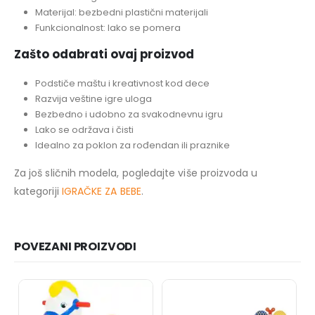
Materijal: bezbedni plastični materijali
Funkcionalnost: lako se pomera
Zašto odabrati ovaj proizvod
Podstiče maštu i kreativnost kod dece
Razvija veštine igre uloga
Bezbedno i udobno za svakodnevnu igru
Lako se održava i čisti
Idealno za poklon za rođendan ili praznike
Za još sličnih modela, pogledajte više proizvoda u
kategoriji
IGRAČKE ZA BEBE
.
POVEZANI PROIZVODI