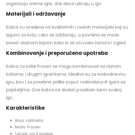
organizuju vreme igre, dok deca uživaju u igri.
Materijali i održavanje
Kolica su izrađena od kvalitetnih i nežnih materijala koji su
sigurni za kožu. Lako se održavaju, a površina se može
brisati vlažnom krpom kako bi se očuvala čistoća i izgled.
Kombinovanje i preporučena upotreba
Kolica za lutke Frozen se mogu kombinovati sa raznim
lutkama i drugim igračkama. Idealna su za svakodnevnu
igru, kao i za posebne prilike poput rođendana ili igara sa
prijateljima. Ova kolica će dodati poseban šarm svakoj
igri.
Karakteristike
Boja: ružičasta
Motiv: Frozen
Uzrast: od 3 godine