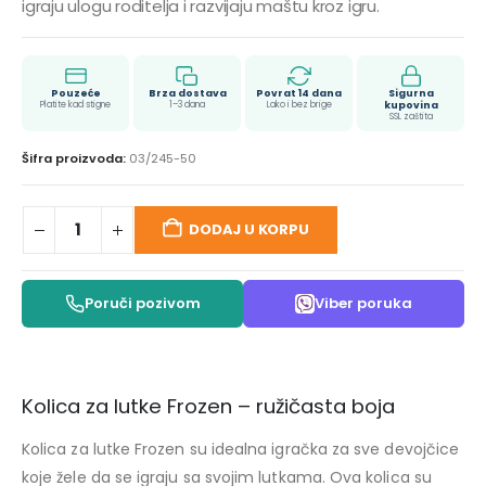
igraju ulogu roditelja i razvijaju maštu kroz igru.
Pouzeće
Brza dostava
Povrat 14 dana
Sigurna
Platite kad stigne
1–3 dana
Lako i bez brige
kupovina
SSL zaštita
Šifra proizvoda:
03/245-50
DODAJ U KORPU
Poruči pozivom
Viber poruka
Kolica za lutke Frozen – ružičasta boja
Kolica za lutke Frozen su idealna igračka za sve devojčice
koje žele da se igraju sa svojim lutkama. Ova kolica su