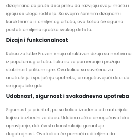
dizajnirana da pruže deci priliku da razvijaju svoju maštu i
igraju se uloga roditelja. Sa svojim šarenim dizajnom i
karakterima iz omiljenog crtaća, ova kolica će sigurno
postati omiljena igračka svakog deteta.
Dizajn i funkcionalnost
Kolica za lutke Frozen imaju atraktivan dizajn sa motivima
iz popularnog crtaća. Laka su za pomeranje i pružaju
stabilnost prilikom igre. Ova kolica su savršena za
unutrašnju i spoljašnju upotrebu, omogućavajući deci da
se igraju bilo gde.
Udobnost, sigurnost i svakodnevna upotreba
Sigurnost je prioritet, pa su kolica izrađena od materijala
koji su bezbedni za decu. Udobna ručka omogućava lako
upravljanje, dok čvrsta konstrukcija garantuje
dugotrajnost. Ova kolica će pomoći roditeljima da