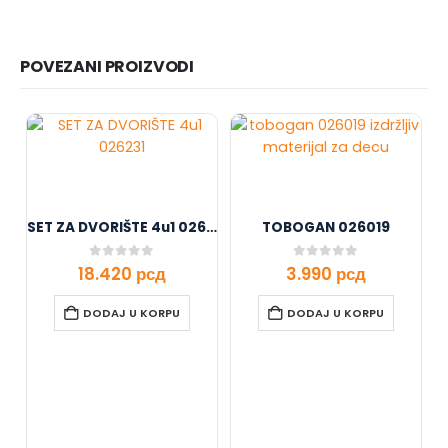
POVEZANI PROIZVODI
SET ZA DVORIŠTE 4u1 026231
TOBOGAN 026019
0
out of 5
0
out of 5
18.420
рсд
3.990
рсд
DODAJ U KORPU
DODAJ U KORPU