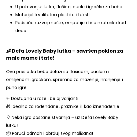
U pakovanju: lutka, flašica, cucle i igračke za bebe
Materijal: kvalitetna plastika i tekstil
Podstiče razvoj mašte, empatije i fine motorike kod
dece
👶
Defa Lovely Baby lutka
– savršen poklon za
male mame i tate!
Ova preslatka beba dolazi sa flašicom, cuclom i
omiljenom igračkom, spremna za maženje, hranjenje i
puno igre.
✨ Dostupna u roze i beloj varijanti
🎁 Idealno za rođendane, praznike ili kao iznenađenje
🎈 Neka igra postane stvarnija – uz Defa Lovely Baby
lutku!
📦 Poruči odmah i obrduj svog mališana!