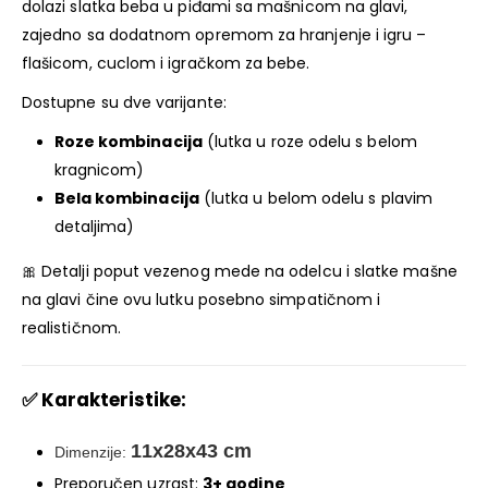
dolazi slatka beba u piđami sa mašnicom na glavi,
zajedno sa dodatnom opremom za hranjenje i igru –
flašicom, cuclom i igračkom za bebe.
Dostupne su dve varijante:
Roze kombinacija
(lutka u roze odelu s belom
kragnicom)
Bela kombinacija
(lutka u belom odelu s plavim
detaljima)
🎀 Detalji poput vezenog mede na odelcu i slatke mašne
na glavi čine ovu lutku posebno simpatičnom i
realističnom.
✅
Karakteristike:
11x28x43 cm
Dimenzije:
Preporučen uzrast:
3+ godine