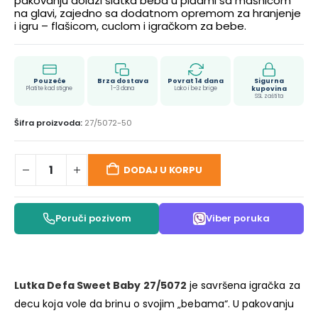
pakovanju dolazi slatka beba u piđami sa mašnicom
na glavi, zajedno sa dodatnom opremom za hranjenje
i igru – flašicom, cuclom i igračkom za bebe.
Pouzeće
Brza dostava
Povrat 14 dana
Sigurna
Platite kad stigne
1–3 dana
Lako i bez brige
kupovina
SSL zaštita
Šifra proizvoda:
27/5072-50
DODAJ U KORPU
Poruči pozivom
Viber poruka
Lutka Defa Sweet Baby 27/5072
je savršena igračka za
decu koja vole da brinu o svojim „bebama“. U pakovanju