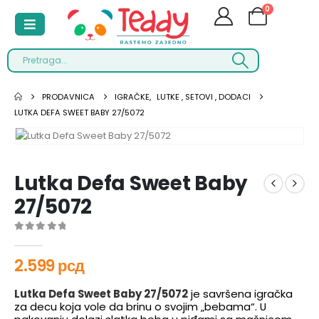
0
PRODAVNICA
IGRAČKE
,
LUTKE , SETOVI , DODACI
LUTKA DEFA SWEET BABY 27/5072
Lutka Defa Sweet Baby
27/5072
0
out of 5
2.599
рсд
Lutka Defa Sweet Baby 27/5072
je savršena igračka
za decu koja vole da brinu o svojim „bebama“. U