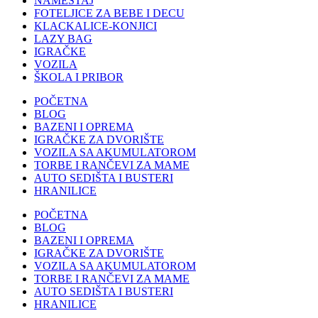
NAMEŠTAJ
FOTELJICE ZA BEBE I DECU
KLACKALICE-KONJICI
LAZY BAG
IGRAČKE
VOZILA
ŠKOLA I PRIBOR
POČETNA
BLOG
BAZENI I OPREMA
IGRAČKE ZA DVORIŠTE
VOZILA SA AKUMULATOROM
TORBE I RANČEVI ZA MAME
AUTO SEDIŠTA I BUSTERI
HRANILICE
POČETNA
BLOG
BAZENI I OPREMA
IGRAČKE ZA DVORIŠTE
VOZILA SA AKUMULATOROM
TORBE I RANČEVI ZA MAME
AUTO SEDIŠTA I BUSTERI
HRANILICE