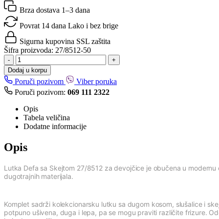
Brza dostava
1–3 dana
Povrat 14 dana
Lako i bez brige
Sigurna kupovina
SSL zaštita
Šifra proizvoda:
27/8512-50
-
+
Dodaj u korpu
Poruči pozivom
Viber poruka
Poruči pozivom:
069 111 2322
Opis
Tabela veličina
Dodatne informacije
Opis
Lutka Defa sa Skejtom 27/8512 za devojčice je obučena u modernu od
dugotrajnih materijala.
Komplet sadrži kolekcionarsku lutku sa dugom kosom, slušalice i skej
potpuno ušivena, duga i lepa, pa se mogu praviti različite frizure. O