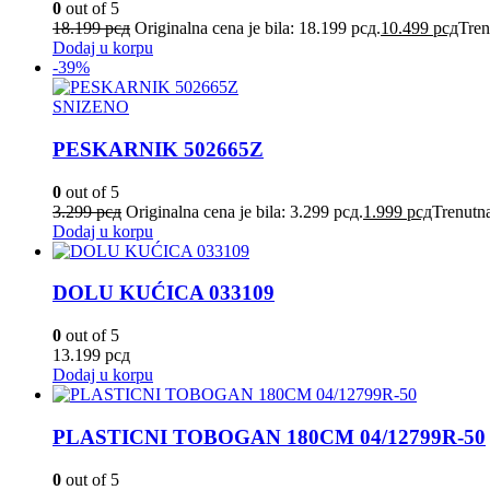
0
out of 5
18.199
рсд
Originalna cena je bila: 18.199 рсд.
10.499
рсд
Tren
Dodaj u korpu
-39%
SNIZENO
PESKARNIK 502665Z
0
out of 5
3.299
рсд
Originalna cena je bila: 3.299 рсд.
1.999
рсд
Trenutna
Dodaj u korpu
DOLU KUĆICA 033109
0
out of 5
13.199
рсд
Dodaj u korpu
PLASTICNI TOBOGAN 180CM 04/12799R-50
0
out of 5