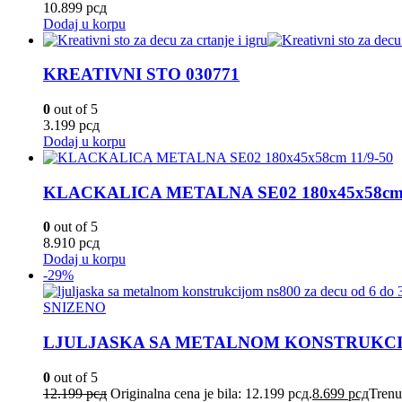
10.899
рсд
Dodaj u korpu
KREATIVNI STO 030771
0
out of 5
3.199
рсд
Dodaj u korpu
KLACKALICA METALNA SE02 180x45x58cm 
0
out of 5
8.910
рсд
Dodaj u korpu
-29%
SNIZENO
LJULJASKA SA METALNOM KONSTRUKC
0
out of 5
12.199
рсд
Originalna cena je bila: 12.199 рсд.
8.699
рсд
Trenu