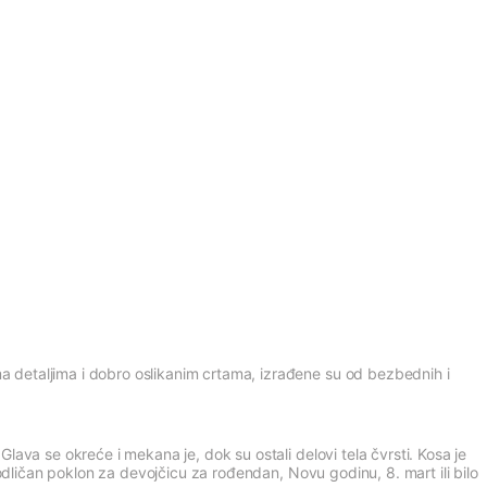
 detaljima i dobro oslikanim crtama, izrađene su od bezbednih i
ava se okreće i mekana je, dok su ostali delovi tela čvrsti. Kosa je
odličan poklon za devojčicu za rođendan, Novu godinu, 8. mart ili bilo