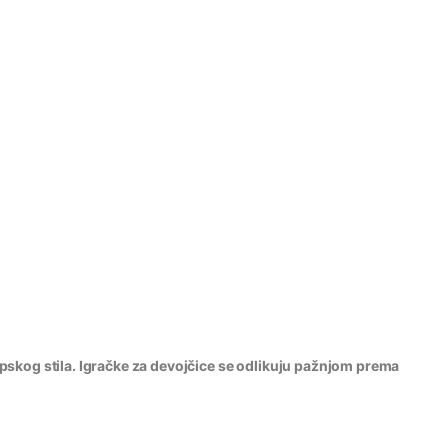
pskog stila. Igračke za devojčice se odlikuju pažnjom prema