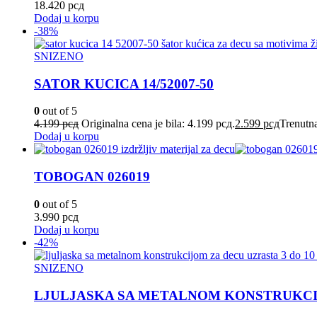
18.420
рсд
Dodaj u korpu
-38%
SNIZENO
SATOR KUCICA 14/52007-50
0
out of 5
4.199
рсд
Originalna cena je bila: 4.199 рсд.
2.599
рсд
Trenutna
Dodaj u korpu
TOBOGAN 026019
0
out of 5
3.990
рсд
Dodaj u korpu
-42%
SNIZENO
LJULJASKA SA METALNOM KONSTRUKCI