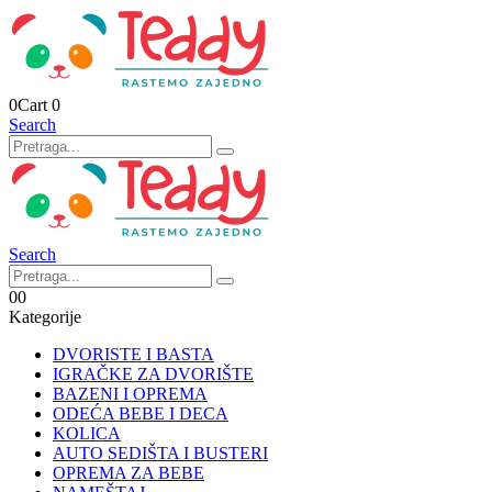
0
Cart
0
Search
Search
0
0
Kategorije
DVORISTE I BASTA
IGRAČKE ZA DVORIŠTE
BAZENI I OPREMA
ODEĆA BEBE I DECA
KOLICA
AUTO SEDIŠTA I BUSTERI
OPREMA ZA BEBE