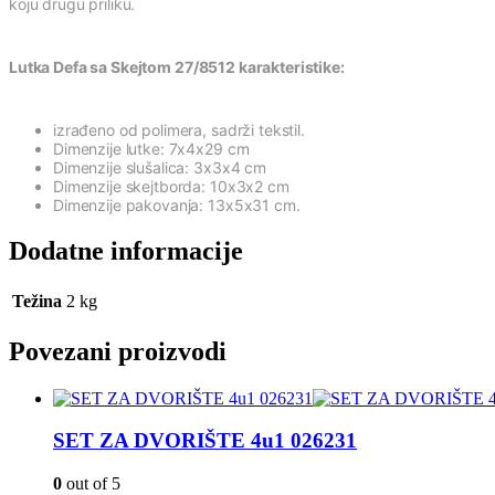
koju drugu priliku.
Lutka Defa sa Skejtom 27/8512 karakteristike:
izrađeno od polimera, sadrži tekstil.
Dimenzije lutke: 7x4x29 cm
Dimenzije slušalica: 3x3x4 cm
Dimenzije skejtborda: 10x3x2 cm
Dimenzije pakovanja: 13x5x31 cm.
Dodatne informacije
Težina
2 kg
Povezani proizvodi
SET ZA DVORIŠTE 4u1 026231
0
out of 5