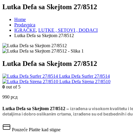
Lutka Defa sa Skejtom 27/8512
Home
Prodavnica
IGRAČKE
,
LUTKE , SETOVI , DODACI
Lutka Defa sa Skejtom 27/8512
Lutka Defa sa Skejtom 27/8512
Lutka Defa Surfer 27/8514
Lutka Defa Sirena 27/8510
0
out of 5
990
рсд
Lutka Defa sa Skejtom 27/8512 –
izrađena u visokom kvalitetu i 
detaljima i dobro oslikanim crtama, izrađene su od bezbednih i du
Pouzeće
Platite kad stigne