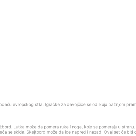
eću evropskog stila. Igračke za devojčice se odlikuju pažnjom prema
tbord. Lutka može da pomera ruke i noge, koje se pomeraju u stranu. Gl
deća se skida. Skejtbord može da ide napred i nazad. Ovaj set će biti 