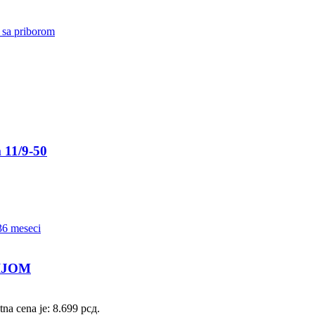
11/9-50
IJOM
tna cena je: 8.699 рсд.