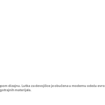
lepom dizajnu. Lutka za devojčice je obučena u modernu odeću evro
gotrajnih materijala.