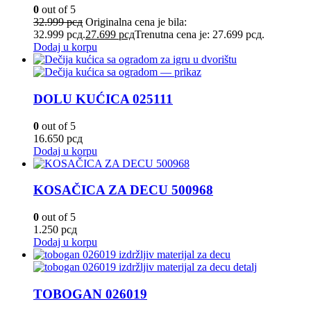
0
out of 5
32.999
рсд
Originalna cena je bila:
32.999 рсд.
27.699
рсд
Trenutna cena je: 27.699 рсд.
Dodaj u korpu
DOLU KUĆICA 025111
0
out of 5
16.650
рсд
Dodaj u korpu
KOSAČICA ZA DECU 500968
0
out of 5
1.250
рсд
Dodaj u korpu
TOBOGAN 026019