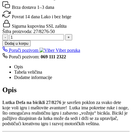
Brza dostava
1–3 dana
Povrat 14 dana
Lako i bez brige
Sigurna kupovina
SSL zaštita
Šifra proizvoda:
27/8276-50
-
+
Dodaj u korpu
Poruči pozivom
Viber poruka
Poruči pozivom:
069 111 2322
Opis
Tabela veličina
Dodatne informacije
Opis
Lutka Defa na bicikli 27/8276
je savršen poklon za svako dete
koje voli igru i maštovite avanture! Lutka ima pokretne ruke i noge,
što omogućava realističnu igru i zabavno „vožnju“ bicikla. Bicikl je
pažljivo dizajniran da lutka može da sedi i drži se za upravljač,
podstičući kreativnu igru i razvoj motoričkih veština.