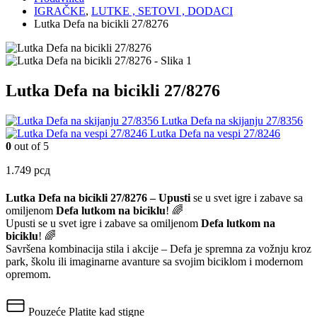
IGRAČKE
,
LUTKE , SETOVI , DODACI
Lutka Defa na bicikli 27/8276
Lutka Defa na bicikli 27/8276
Lutka Defa na skijanju 27/8356
Lutka Defa na vespi 27/8246
0
out of 5
1.749
рсд
Lutka Defa na bicikli 27/8276 –
Upusti
se u svet igre i zabave sa
omiljenom
Defa lutkom na biciklu
! 🌈
Upusti se u svet igre i zabave sa omiljenom
Defa lutkom na
biciklu
! 🌈
Savršena kombinacija stila i akcije – Defa je spremna za vožnju kroz
park, školu ili imaginarne avanture sa svojim biciklom i modernom
opremom.
Pouzeće
Platite kad stigne