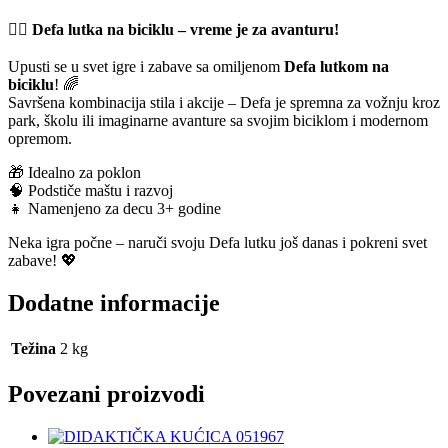
🚴‍♀️
Defa lutka na biciklu – vreme je za avanturu!
Upusti se u svet igre i zabave sa omiljenom
Defa lutkom na
biciklu
! 🌈
Savršena kombinacija stila i akcije – Defa je spremna za vožnju kroz
park, školu ili imaginarne avanture sa svojim biciklom i modernom
opremom.
🎁 Idealno za poklon
🧠 Podstiče maštu i razvoj
👧 Namenjeno za decu 3+ godine
Neka igra počne – naruči svoju Defa lutku još danas i pokreni svet
zabave! 💖
Dodatne informacije
Težina
2 kg
Povezani proizvodi