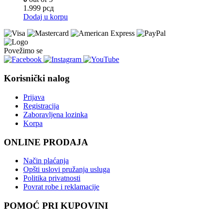
1.999
рсд
Dodaj u korpu
Povežimo se
Korisnički nalog
Prijava
Registracija
Zaboravljena lozinka
Korpa
ONLINE PRODAJA
Način plaćanja
Opšti uslovi pružanja usluga
Politika privatnosti
Povrat robe i reklamacije
POMOĆ PRI KUPOVINI