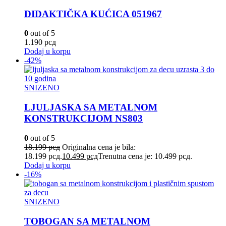
DIDAKTIČKA KUĆICA 051967
0
out of 5
1.190
рсд
Dodaj u korpu
-42%
SNIZENO
LJULJASKA SA METALNOM
KONSTRUKCIJOM NS803
0
out of 5
18.199
рсд
Originalna cena je bila:
18.199 рсд.
10.499
рсд
Trenutna cena je: 10.499 рсд.
Dodaj u korpu
-16%
SNIZENO
TOBOGAN SA METALNOM