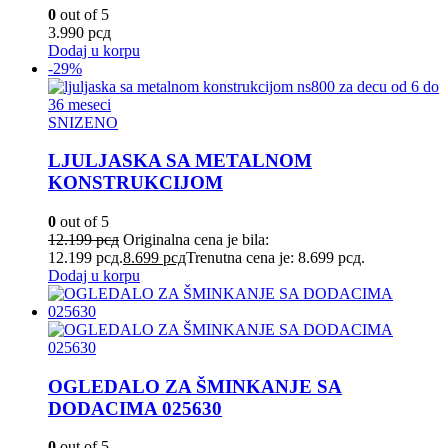
0
out of 5
3.990
рсд
Dodaj u korpu
-29%
SNIZENO
LJULJASKA SA METALNOM
KONSTRUKCIJOM
0
out of 5
12.199
рсд
Originalna cena je bila:
12.199 рсд.
8.699
рсд
Trenutna cena je: 8.699 рсд.
Dodaj u korpu
OGLEDALO ZA ŠMINKANJE SA
DODACIMA 025630
0
out of 5