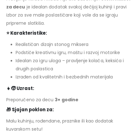
za decu
je idealan dodatak svakoj dečijoj kuhinji i pravi
izbor za sve male poslastičare koji vole da se igraju
pripreme slatkiša.
⭐ Karakteristike:
Realističan dizajn stonog miksera
Podstiče kreativnu igru, maštu i razvoj motorike
Idealan za igru uloga – pravljenje kolača, keksića i
drugih poslastica
Izrađen od kvalitetnih i bezbednih materijala
👧🧒 Uzrast:
Preporučeno za decu
3+ godine
🎁 Sjajan poklon za:
Malu kuhinju, rođendane, praznike ili kao dodatak
kuvarskom setu!