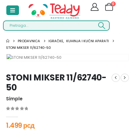
0
PRODAVNICA
IGRAČKE
,
KUHINJA I KUĆNI APARATI
STONI MIKSER 11/62740-50
STONI MIKSER 11/62740-
50
Simple
0
out of 5
1.499
рсд