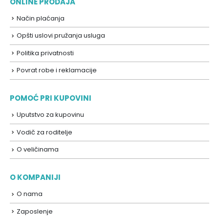
ONLINE PRODAJA
Način plaćanja
Opšti uslovi pružanja usluga
Politika privatnosti
Povrat robe i reklamacije
POMOĆ PRI KUPOVINI
Uputstvo za kupovinu
Vodič za roditelje
O veličinama
O KOMPANIJI
O nama
Zaposlenje