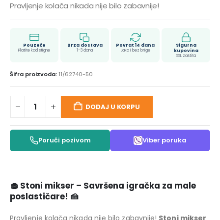
Pravljenje kolača nikada nije bilo zabavnije!
Pouzeće
Brza dostava
Povrat 14 dana
Sigurna
Platite kad stigne
1–3 dana
Lako i bez brige
kupovina
SSL zaštita
Šifra proizvoda:
11/62740-50
DODAJ U KORPU
Poruči pozivom
Viber poruka
🧁 Stoni mikser – Savršena igračka za male
poslastičare! 🍰
Pravljenje kolača nikada nije bilo zabavnije!
Stoni mikser