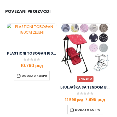
POVEZANI PROIZVODI
PLASTICNI TOBOGAN 180CM ZELENI
0
out of 5
10.790
рсд
DODAJ U KORPU
SNIZENO
LJULJAŠKA SA TENDOM BATA
0
out of 5
7.999
рсд
12.599
рсд
DODAJ U KORPU