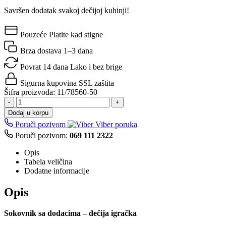
Savršen dodatak svakoj dečijoj kuhinji!
Pouzeće
Platite kad stigne
Brza dostava
1–3 dana
Povrat 14 dana
Lako i bez brige
Sigurna kupovina
SSL zaštita
Šifra proizvoda:
11/78560-50
-
+
Dodaj u korpu
Poruči pozivom
Viber poruka
Poruči pozivom:
069 111 2322
Opis
Tabela veličina
Dodatne informacije
Opis
Sokovnik sa dodacima – dečija igračka