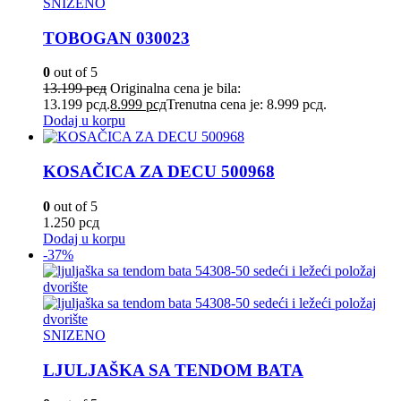
SNIZENO
TOBOGAN 030023
0
out of 5
13.199
рсд
Originalna cena je bila:
13.199 рсд.
8.999
рсд
Trenutna cena je: 8.999 рсд.
Dodaj u korpu
KOSAČICA ZA DECU 500968
0
out of 5
1.250
рсд
Dodaj u korpu
-37%
SNIZENO
LJULJAŠKA SA TENDOM BATA