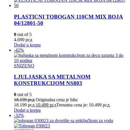
PLASTICNI TOBOGAN 110CM MIX BOJA
04/12801-50
0
out of 5
4.690
рсд
Dodaj u korpu
-42%
SNIZENO
LJULJASKA SA METALNOM
KONSTRUKCIJOM NS803
0
out of 5
18.199
рсд
Originalna cena je bila:
18.199 рсд.
10.499
рсд
Trenutna cena je: 10.499 рсд.
Dodaj u korpu
-32%