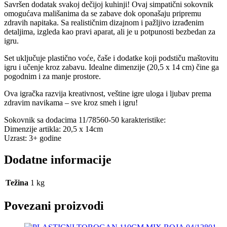
Savršen dodatak svakoj dečijoj kuhinji! Ovaj simpatični sokovnik
omogućava mališanima da se zabave dok oponašaju pripremu
zdravih napitaka. Sa realističnim dizajnom i pažljivo izrađenim
detaljima, izgleda kao pravi aparat, ali je u potpunosti bezbedan za
igru.
Set uključuje plastično voće, čaše i dodatke koji podstiču maštovitu
igru i učenje kroz zabavu. Idealne dimenzije (20,5 x 14 cm) čine ga
pogodnim i za manje prostore.
Ova igračka razvija kreativnost, veštine igre uloga i ljubav prema
zdravim navikama – sve kroz smeh i igru!
Sokovnik sa dodacima 11/78560-50 karakteristike:
Dimenzije artikla: 20,5 x 14cm
Uzrast: 3+ godine
Dodatne informacije
Težina
1 kg
Povezani proizvodi