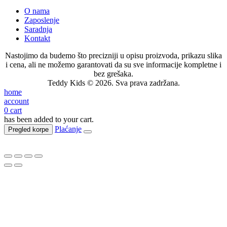
O nama
Zaposlenje
Saradnja
Kontakt
Nastojimo da budemo što precizniji u opisu proizvoda, prikazu slika
i cena, ali ne možemo garantovati da su sve informacije kompletne i
bez grešaka.
Teddy Kids © 2026. Sva prava zadržana.
home
account
0
cart
has been added to your cart.
Plaćanje
Pregled korpe