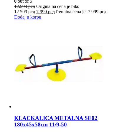
0
out of 5
12.599
рсд
Originalna cena je bila:
12.599 рсд.
7.999
рсд
Trenutna cena je: 7.999 рсд.
Dodaj u korpu
KLACKALICA METALNA SE02
180x45x58cm 11/9-50