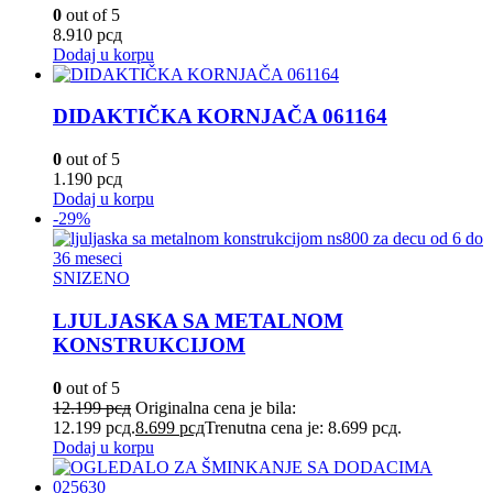
0
out of 5
8.910
рсд
Dodaj u korpu
DIDAKTIČKA KORNJAČA 061164
0
out of 5
1.190
рсд
Dodaj u korpu
-29%
SNIZENO
LJULJASKA SA METALNOM
KONSTRUKCIJOM
0
out of 5
12.199
рсд
Originalna cena je bila:
12.199 рсд.
8.699
рсд
Trenutna cena je: 8.699 рсд.
Dodaj u korpu