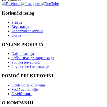
Korisnički nalog
Prijava
Registracija
Zaboravljena lozinka
Korpa
ONLINE PRODAJA
Način plaćanja
Opšti uslovi pružanja usluga
Politika privatnosti
Povrat robe i reklamacije
POMOĆ PRI KUPOVINI
Uputstvo za kupovinu
Vodič za roditelje
O veličinama
O KOMPANIJI