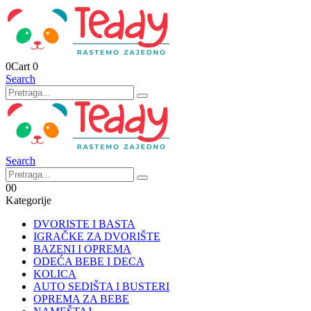
0
Cart
0
Search
Search
0
0
Kategorije
DVORISTE I BASTA
IGRAČKE ZA DVORIŠTE
BAZENI I OPREMA
ODEĆA BEBE I DECA
KOLICA
AUTO SEDIŠTA I BUSTERI
OPREMA ZA BEBE