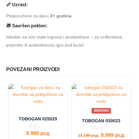
📏 Uzrast:
Preporučeno za decu
3+ godina
🎁 Savršen poklon:
Idealan za sve male trgovce i poslastičare – za rođendane,
praznike ili svakodnevnu igru kod kuće!
POVEZANI PROIZVODI
SNIZENO
TOBOGAN 025029
TOBOGAN 030023
0
out of 5
8.990
рсд
0
out of 5
8.999
рсд
13.199
рсд