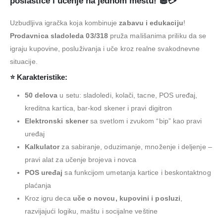
poslastice i učenje na jednom mestu! 🧁💳
Uzbudljiva igračka koja kombinuje
zabavu i edukaciju
!
Prodavnica sladoleda 03/318
pruža mališanima priliku da se
igraju kupovine, posluživanja i uče kroz realne svakodnevne
situacije.
⭐ Karakteristike:
50 delova
u setu: sladoledi, kolači, tacne, POS uređaj,
kreditna kartica, bar-kod skener i pravi digitron
Elektronski skener
sa svetlom i zvukom “bip” kao pravi
uređaj
Kalkulator
za sabiranje, oduzimanje, množenje i deljenje –
pravi alat za učenje brojeva i novca
POS uređaj
sa funkcijom umetanja kartice i beskontaktnog
plaćanja
Kroz igru deca
uče o novcu, kupovini i posluzi
,
razvijajući logiku, maštu i socijalne veštine