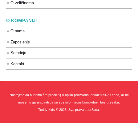
O veličinama
O KOMPANIJI
O nama
Zaposlenje
Saradnja
Kontakt
Nastojimo da budemo što precizniji u opisu proizvoda, prikazu slika i cena, ali ne
možemo garantovati da su sve informacije kompletne i bez grešaka.
Teddy Kids © 2026. Sva prava zadržana.