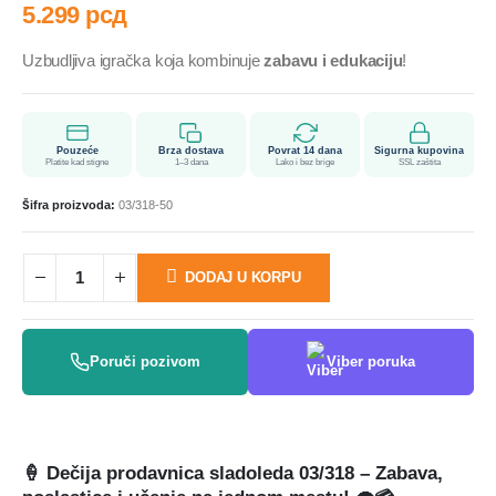
5.299
рсд
Uzbudljiva igračka koja kombinuje
zabavu i edukaciju
!
Pouzeće
Brza dostava
Povrat 14 dana
Sigurna kupovina
Platite kad stigne
1–3 dana
Lako i bez brige
SSL zaštita
Šifra proizvoda:
03/318-50
DODAJ U KORPU
Poruči pozivom
Viber poruka
🍦 Dečija prodavnica sladoleda 03/318 – Zabava,