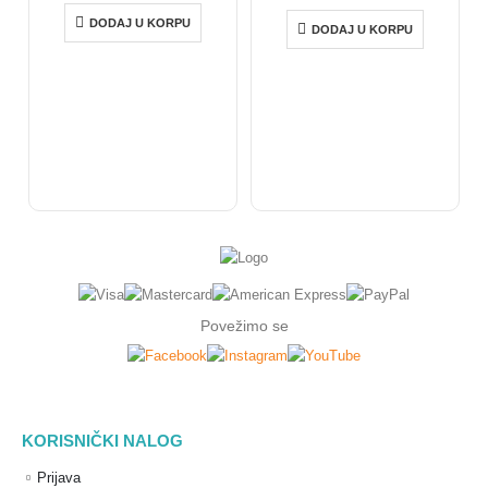
DODAJ U KORPU
DODAJ U KORPU
S
Povežimo se
KORISNIČKI NALOG
Prijava