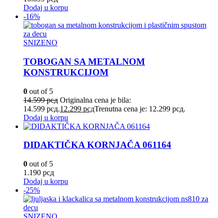
Dodaj u korpu
-16%
SNIZENO
TOBOGAN SA METALNOM
KONSTRUKCIJOM
0
out of 5
14.599
рсд
Originalna cena je bila:
14.599 рсд.
12.299
рсд
Trenutna cena je: 12.299 рсд.
Dodaj u korpu
DIDAKTIČKA KORNJAČA 061164
0
out of 5
1.190
рсд
Dodaj u korpu
-25%
SNIZENO