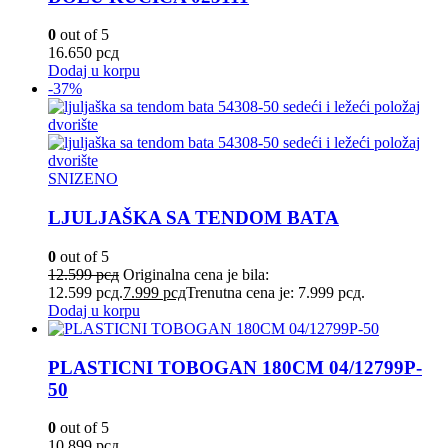
0
out of 5
16.650
рсд
Dodaj u korpu
-37%
SNIZENO
LJULJAŠKA SA TENDOM BATA
0
out of 5
12.599
рсд
Originalna cena je bila:
12.599 рсд.
7.999
рсд
Trenutna cena je: 7.999 рсд.
Dodaj u korpu
PLASTICNI TOBOGAN 180CM 04/12799P-
50
0
out of 5
10.899
рсд