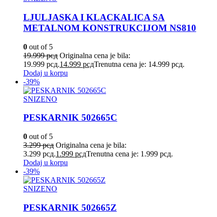
LJULJASKA I KLACKALICA SA
METALNOM KONSTRUKCIJOM NS810
0
out of 5
19.999
рсд
Originalna cena je bila:
19.999 рсд.
14.999
рсд
Trenutna cena je: 14.999 рсд.
Dodaj u korpu
-39%
SNIZENO
PESKARNIK 502665C
0
out of 5
3.299
рсд
Originalna cena je bila:
3.299 рсд.
1.999
рсд
Trenutna cena je: 1.999 рсд.
Dodaj u korpu
-39%
SNIZENO
PESKARNIK 502665Z