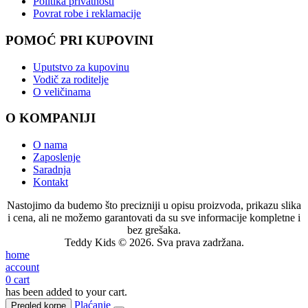
Politika privatnosti
Povrat robe i reklamacije
POMOĆ PRI KUPOVINI
Uputstvo za kupovinu
Vodič za roditelje
O veličinama
O KOMPANIJI
O nama
Zaposlenje
Saradnja
Kontakt
Nastojimo da budemo što precizniji u opisu proizvoda, prikazu slika
i cena, ali ne možemo garantovati da su sve informacije kompletne i
bez grešaka.
Teddy Kids © 2026. Sva prava zadržana.
home
account
0
cart
has been added to your cart.
Plaćanje
Pregled korpe