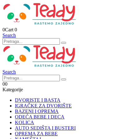
0
Cart
0
Search
Search
0
0
Kategorije
DVORISTE I BASTA
IGRAČKE ZA DVORIŠTE
BAZENI I OPREMA
ODEĆA BEBE I DECA
KOLICA
AUTO SEDIŠTA I BUSTERI
OPREMA ZA BEBE