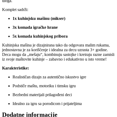
uloga.
Komplet sadrži:
1x kuhinjsku mašinu (mikser)
3x komada igračke hrane
5x komada kuhinjskog pribora
Kuhinjska mašina je dizajnirana tako da odgovara malim rukama,
jednostavna je za korišćenje i idealna za decu uzrasta 3+ godine.
Deca mogu da „mešaju“, kombinuju sastojke i kreiraju razne zamisli
iz svoje maštovite kuhinje – zabavno i edukativno u isto vreme!
Karakteristike:
Realističan dizajn za autentično iskustvo igre
Podstiče maštu, motoriku i timsku igru
Bezbedni materijali prilagođeni deci
Idealno za igru sa porodicom i prijateljima
Dodatne informacije