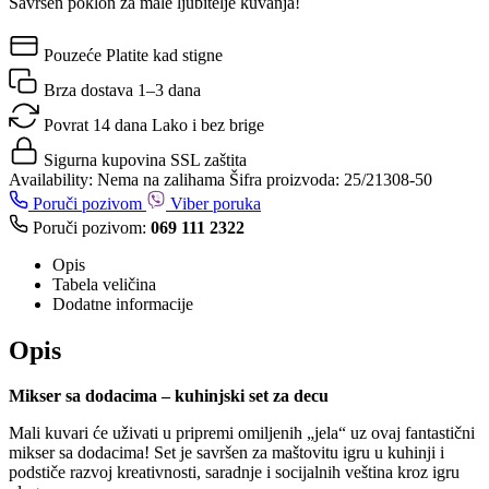
Savršen poklon za male ljubitelje kuvanja!
Pouzeće
Platite kad stigne
Brza dostava
1–3 dana
Povrat 14 dana
Lako i bez brige
Sigurna kupovina
SSL zaštita
Availability:
Nema na zalihama
Šifra proizvoda:
25/21308-50
Poruči pozivom
Viber poruka
Poruči pozivom:
069 111 2322
Opis
Tabela veličina
Dodatne informacije
Opis
Mikser sa dodacima – kuhinjski set za decu
Mali kuvari će uživati u pripremi omiljenih „jela“ uz ovaj fantastični
mikser sa dodacima! Set je savršen za maštovitu igru u kuhinji i
podstiče razvoj kreativnosti, saradnje i socijalnih veština kroz igru