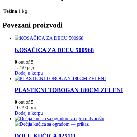
Težina
1 kg
Povezani proizvodi
KOSAČICA ZA DECU 500968
0
out of 5
1.250
рсд
Dodaj u korpu
PLASTICNI TOBOGAN 180CM ZELENI
0
out of 5
10.790
рсд
Dodaj u korpu
DOLU KUĆICA 025111