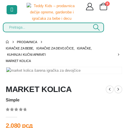
0
PRODAVNICA
IGRAČKE ZA BEBE
,
IGRAČKE ZA DEVOJČICE
,
IGRAČKE
,
KUHINJA I KUĆNI APARATI
MARKET KOLICA
MARKET KOLICA
Simple
0
out of 5
2.080
рсд