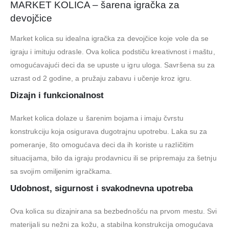
MARKET KOLICA – šarena igračka za
devojčice
Market kolica su idealna igračka za devojčice koje vole da se
igraju i imituju odrasle. Ova kolica podstiču kreativnost i maštu,
omogućavajući deci da se upuste u igru uloga. Savršena su za
uzrast od 2 godine, a pružaju zabavu i učenje kroz igru.
Dizajn i funkcionalnost
Market kolica dolaze u šarenim bojama i imaju čvrstu
konstrukciju koja osigurava dugotrajnu upotrebu. Laka su za
pomeranje, što omogućava deci da ih koriste u različitim
situacijama, bilo da igraju prodavnicu ili se pripremaju za šetnju
sa svojim omiljenim igračkama.
Udobnost, sigurnost i svakodnevna upotreba
Ova kolica su dizajnirana sa bezbednošću na prvom mestu. Svi
materijali su nežni za kožu, a stabilna konstrukcija omogućava