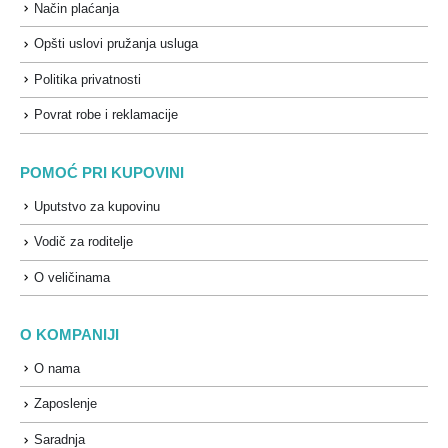
Način plaćanja
Opšti uslovi pružanja usluga
Politika privatnosti
Povrat robe i reklamacije
POMOĆ PRI KUPOVINI
Uputstvo za kupovinu
Vodič za roditelje
O veličinama
O KOMPANIJI
O nama
Zaposlenje
Saradnja