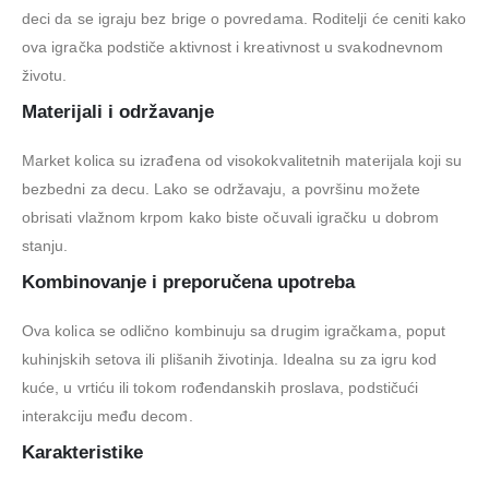
deci da se igraju bez brige o povredama. Roditelji će ceniti kako
ova igračka podstiče aktivnost i kreativnost u svakodnevnom
životu.
Materijali i održavanje
Market kolica su izrađena od visokokvalitetnih materijala koji su
bezbedni za decu. Lako se održavaju, a površinu možete
obrisati vlažnom krpom kako biste očuvali igračku u dobrom
stanju.
Kombinovanje i preporučena upotreba
Ova kolica se odlično kombinuju sa drugim igračkama, poput
kuhinjskih setova ili plišanih životinja. Idealna su za igru kod
kuće, u vrtiću ili tokom rođendanskih proslava, podstičući
interakciju među decom.
Karakteristike