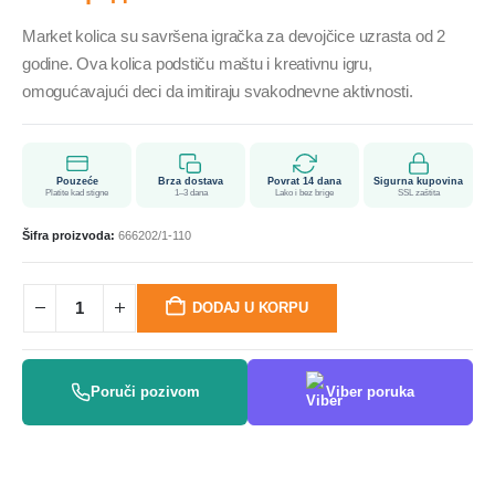
Market kolica su savršena igračka za devojčice uzrasta od 2
godine. Ova kolica podstiču maštu i kreativnu igru,
omogućavajući deci da imitiraju svakodnevne aktivnosti.
Pouzeće
Brza dostava
Povrat 14 dana
Sigurna kupovina
Platite kad stigne
1–3 dana
Lako i bez brige
SSL zaštita
Šifra proizvoda:
666202/1-110
DODAJ U KORPU
Poruči pozivom
Viber poruka