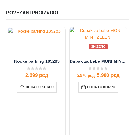
POVEZANI PROIZVODI
SNIZENO
Kocke parking 185283
Dubak za bebe MONI MINT ZELENI
0
out of 5
0
out of 5
2.699
рсд
5.900
рсд
5.970
рсд
DODAJ U KORPU
DODAJ U KORPU