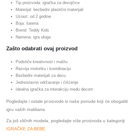
Tip proizvoda: igračka za devojčice
Materijal: bezbedni plastični materijali
Uzrast: od 2 godine
Boja: šarena
Brend: Teddy Kids
Namena: igra uloga
Zašto odabrati ovaj proizvod
Podstiče kreativnost i maštu
Razvija motoriku i koordinaciju
Bezbedni materijali za decu
Jednostavno održavanje i čišćenje
Idealna igračka za interakciju među decom
Pogledajte i ostale proizvode iz naše ponude koji će obogatiti
igru vaših mališana.
Za još sličnih modela, pogledajte više proizvoda u kategoriji
IGRAČKE ZA BEBE
.