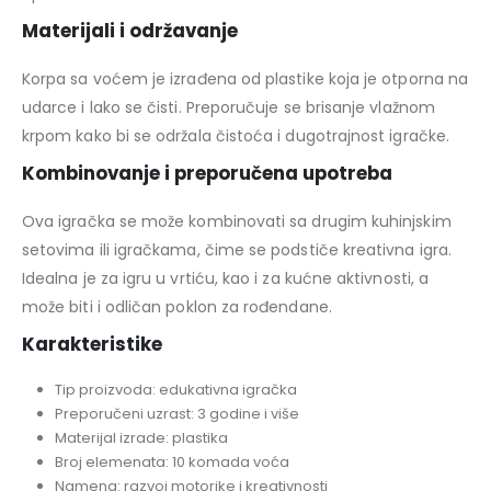
Materijali i održavanje
Korpa sa voćem je izrađena od plastike koja je otporna na
udarce i lako se čisti. Preporučuje se brisanje vlažnom
krpom kako bi se održala čistoća i dugotrajnost igračke.
Kombinovanje i preporučena upotreba
Ova igračka se može kombinovati sa drugim kuhinjskim
setovima ili igračkama, čime se podstiče kreativna igra.
Idealna je za igru u vrtiću, kao i za kućne aktivnosti, a
može biti i odličan poklon za rođendane.
Karakteristike
Tip proizvoda: edukativna igračka
Preporučeni uzrast: 3 godine i više
Materijal izrade: plastika
Broj elemenata: 10 komada voća
Namena: razvoj motorike i kreativnosti