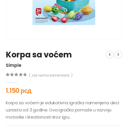
Korpa sa voćem
Simple
( Još nema komentara. )
0
out of 5
1.150
рсд
Korpa sa voćem je edukativna igračka namenjena deci
uzrasta od 3 godine. Ova igračka pomaže u razvoju
motorike i kreativnosti kroz igru.