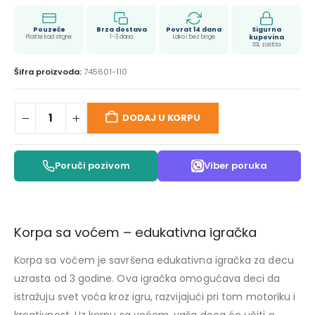
Pouzeće
Brza dostava
Povrat 14 dana
Sigurna
Platite kad stigne
1–3 dana
Lako i bez brige
kupovina
SSL zaštita
Šifra proizvoda:
745601-110
DODAJ U KORPU
Poruči pozivom
Viber poruka
Korpa sa voćem – edukativna igračka
Korpa sa voćem je savršena edukativna igračka za decu
uzrasta od 3 godine. Ova igračka omogućava deci da
istražuju svet voća kroz igru, razvijajući pri tom motoriku i