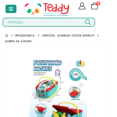
0
PRODAVNICA
IGRAČKE
,
KUHINJA I KUĆNI APARATI
KORPA SA VOĆEM