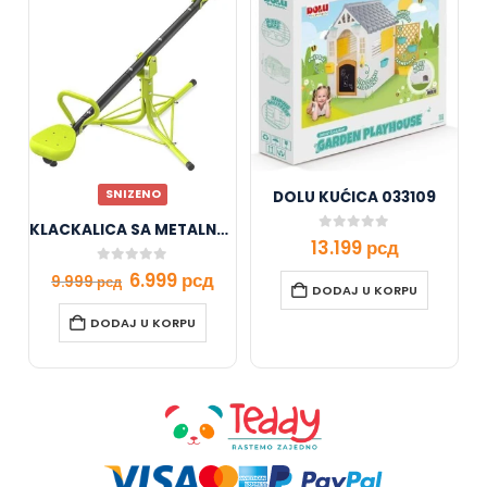
SNIZENO
DOLU KUĆICA 033109
KLACKALICA SA METALNOM KONSTRUKCIJOM
0
out of 5
13.199
рсд
0
out of 5
6.999
рсд
9.999
рсд
DODAJ U KORPU
DODAJ U KORPU