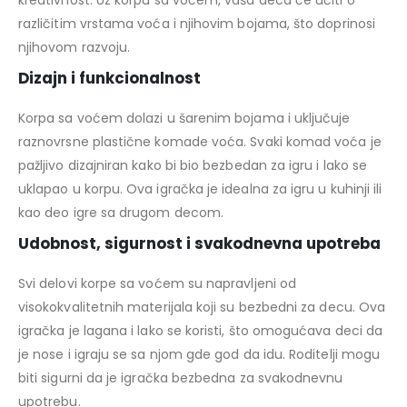
kreativnost. Uz korpu sa voćem, vaša deca će učiti o
različitim vrstama voća i njihovim bojama, što doprinosi
njihovom razvoju.
Dizajn i funkcionalnost
Korpa sa voćem dolazi u šarenim bojama i uključuje
raznovrsne plastične komade voća. Svaki komad voća je
pažljivo dizajniran kako bi bio bezbedan za igru i lako se
uklapao u korpu. Ova igračka je idealna za igru u kuhinji ili
kao deo igre sa drugom decom.
Udobnost, sigurnost i svakodnevna upotreba
Svi delovi korpe sa voćem su napravljeni od
visokokvalitetnih materijala koji su bezbedni za decu. Ova
igračka je lagana i lako se koristi, što omogućava deci da
je nose i igraju se sa njom gde god da idu. Roditelji mogu
biti sigurni da je igračka bezbedna za svakodnevnu
upotrebu.