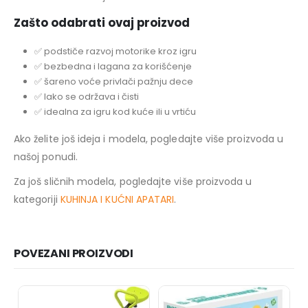
Zašto odabrati ovaj proizvod
✅ podstiče razvoj motorike kroz igru
✅ bezbedna i lagana za korišćenje
✅ šareno voće privlači pažnju dece
✅ lako se održava i čisti
✅ idealna za igru kod kuće ili u vrtiću
Ako želite još ideja i modela, pogledajte više proizvoda u
našoj ponudi.
Za još sličnih modela, pogledajte više proizvoda u
kategoriji
KUHINJA I KUĆNI APATARI
.
POVEZANI PROIZVODI