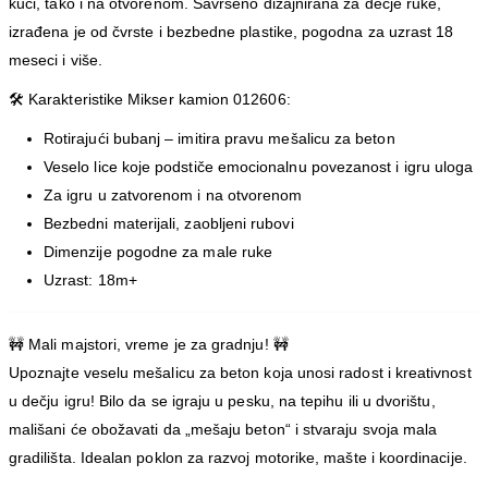
kući, tako i na otvorenom. Savršeno dizajnirana za dečje ruke,
izrađena je od čvrste i bezbedne plastike, pogodna za uzrast 18
meseci i više.
🛠️
Karakteristike Mikser kamion 012606:
Rotirajući bubanj – imitira pravu mešalicu za beton
Veselo lice koje podstiče emocionalnu povezanost i igru uloga
Za igru u zatvorenom i na otvorenom
Bezbedni materijali, zaobljeni rubovi
Dimenzije pogodne za male ruke
Uzrast: 18m+
🚧
Mali majstori, vreme je za gradnju!
🚧
Upoznajte veselu mešalicu za beton koja unosi radost i kreativnost
u dečju igru! Bilo da se igraju u pesku, na tepihu ili u dvorištu,
mališani će obožavati da „mešaju beton“ i stvaraju svoja mala
gradilišta. Idealan poklon za razvoj motorike, mašte i koordinacije.