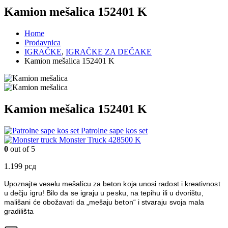
Kamion mešalica 152401 K
Home
Prodavnica
IGRAČKE
,
IGRAČKE ZA DEČAKE
Kamion mešalica 152401 K
Kamion mešalica 152401 K
Patrolne sape kos set
Monster Truck 428500 K
0
out of 5
1.199
рсд
Upoznajte veselu mešalicu za beton koja unosi radost i kreativnost
u dečju igru! Bilo da se igraju u pesku, na tepihu ili u dvorištu,
mališani će obožavati da „mešaju beton“ i stvaraju svoja mala
gradilišta