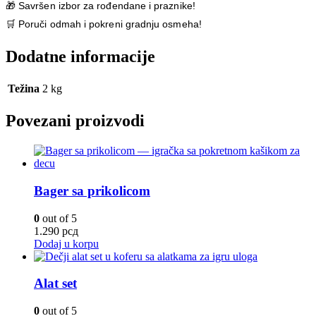
🎁
Savršen izbor za rođendane i praznike!
🛒
Poruči odmah i pokreni gradnju osmeha!
Dodatne informacije
Težina
2 kg
Povezani proizvodi
Bager sa prikolicom
0
out of 5
1.290
рсд
Dodaj u korpu
Alat set
0
out of 5