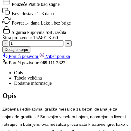
Pouzeće
Platite kad stigne
Brza dostava
1–3 dana
Povrat 14 dana
Lako i bez brige
Sigurna kupovina
SSL zaštita
Šifra proizvoda:
152401 K-60
-
+
Dodaj u korpu
Poruči pozivom
Viber poruka
Poruči pozivom:
069 111 2322
Opis
Tabela veličina
Dodatne informacije
Opis
Zabavna i edukativna igračka mešalica za beton idealna je za
najmlađe graditelje! Sa svojim veselom bojom, nasmejanim licem i
rotirajućim bubnjem, ova mešalica pruža sate kreativne igre, kako u