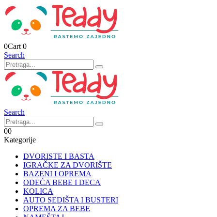
0
Cart
0
Search
Search
0
0
Kategorije
DVORISTE I BASTA
IGRAČKE ZA DVORIŠTE
BAZENI I OPREMA
ODEĆA BEBE I DECA
KOLICA
AUTO SEDIŠTA I BUSTERI
OPREMA ZA BEBE