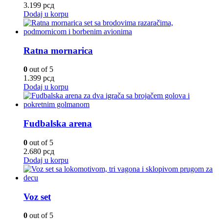
3.199
рсд
Dodaj u korpu
Ratna mornarica
0
out of 5
1.399
рсд
Dodaj u korpu
Fudbalska arena
0
out of 5
2.680
рсд
Dodaj u korpu
Voz set
0
out of 5