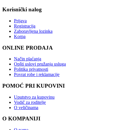
Korisnički nalog
Prijava
Registracija
Zaboravljena lozinka
Korpa
ONLINE PRODAJA
Način plaćanja
Opšti uslovi pružanja usluga
Politika privatnosti
Povrat robe i reklamacije
POMOĆ PRI KUPOVINI
Uputstvo za kupovinu
Vodič za roditelje
O veličinama
O KOMPANIJI
O nama