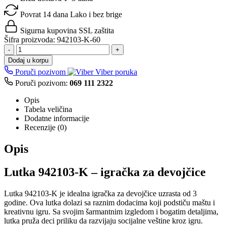
Povrat 14 dana
Lako i bez brige
Sigurna kupovina
SSL zaštita
Šifra proizvoda:
942103-K-60
-
+
Dodaj u korpu
Poruči pozivom
Viber poruka
Poruči pozivom:
069 111 2322
Opis
Tabela veličina
Dodatne informacije
Recenzije (0)
Opis
Lutka 942103-K – igračka za devojčice
Lutka 942103-K je idealna igračka za devojčice uzrasta od 3
godine. Ova lutka dolazi sa raznim dodacima koji podstiču maštu i
kreativnu igru. Sa svojim šarmantnim izgledom i bogatim detaljima,
lutka pruža deci priliku da razvijaju socijalne veštine kroz igru.