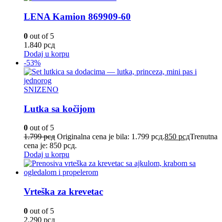
LENA Kamion 869909-60
0
out of 5
1.840
рсд
Dodaj u korpu
-53%
SNIZENO
Lutka sa kočijom
0
out of 5
1.799
рсд
Originalna cena je bila: 1.799 рсд.
850
рсд
Trenutna
cena je: 850 рсд.
Dodaj u korpu
Vrteška za krevetac
0
out of 5
2.290
рсд