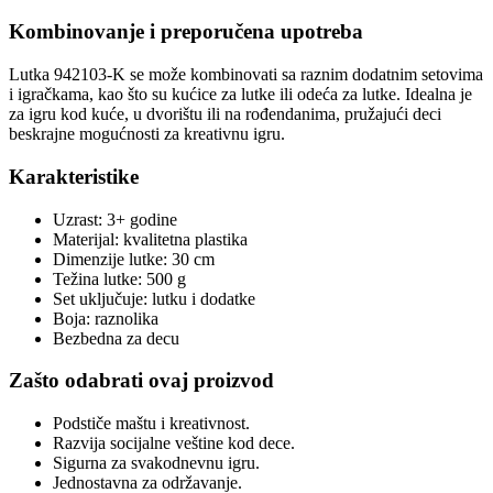
Kombinovanje i preporučena upotreba
Lutka 942103-K se može kombinovati sa raznim dodatnim setovima
i igračkama, kao što su kućice za lutke ili odeća za lutke. Idealna je
za igru kod kuće, u dvorištu ili na rođendanima, pružajući deci
beskrajne mogućnosti za kreativnu igru.
Karakteristike
Uzrast: 3+ godine
Materijal: kvalitetna plastika
Dimenzije lutke: 30 cm
Težina lutke: 500 g
Set uključuje: lutku i dodatke
Boja: raznolika
Bezbedna za decu
Zašto odabrati ovaj proizvod
Podstiče maštu i kreativnost.
Razvija socijalne veštine kod dece.
Sigurna za svakodnevnu igru.
Jednostavna za održavanje.