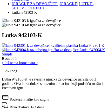
IGRAČKE ZA DEVOJČICE
,
IGRAČKE
,
LUTKE ,
SETOVI , DODACI
Lutka 942103-K
Lutka 942103-K
Lutka 942301-K
Lutka 942004-K
Simple
0
out of 5
( Još nema komentara. )
1.260
рсд
Lutka 942103-K je savršena igračka za devojčice uzrasta od 3
godine. Ova lutka dolazi sa raznim dodacima koji podstiču maštu i
kreativnu igru.
Pouzeće
Platite kad stigne
Brza dostava
1–3 dana