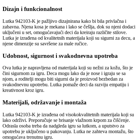
Dizajn i funkcionalnost
Lutka 942103-K je pažljivo dizajnirana kako bi bila privlačna i
zabavna. Njena kosa je mekana i lako se češlja, dok su njeni dodaci
uključeni u set, omogućavajući deci da kreiraju različite stilove.
Lutka je izrađena od kvalitetnih materijala koji su sigurni za decu, a
njene dimenzije su savršene za male ručice.
Udobnost, sigurnost i svakodnevna upotreba
Ova lutka je napravljena od materijala koji su nežni za kožu, što je
čini sigurnom za igru. Deca mogu lako da je nose i igraju se sa
njom, a roditelji mogu biti sigurni da je proizvod bezbedan za
svakodnevnu upotrebu. Lutka pomaže deci da razviju empatiju i
kreativnost kroz igru.
Materijali, održavanje i montaža
Lutka 942103-K je izrađena od visokokvalitetnih materijala koji su
lako održivi. Preporučuje se brisanje vlažnom krpom za čišćenje.
Odrasla osoba treba da nadgleda igru sa lutkom, a uputstvo za
upotrebu je uključeno u pakovanju. Lutka ne zahteva montažu, što
omogućava trenutnu igru.