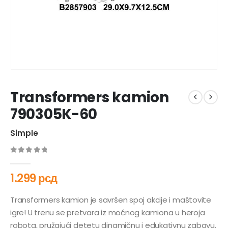
Transformers kamion
790305K-60
Simple
0
out of 5
1.299
рсд
Transformers kamion je savršen spoj akcije i maštovite
igre! U trenu se pretvara iz moćnog kamiona u heroja
robota, pružajući detetu dinamičnu i edukativnu zabavu.