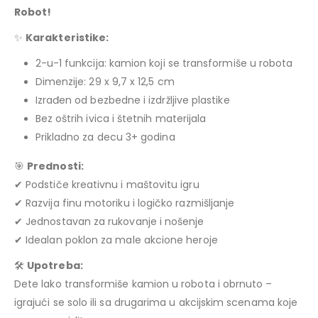
Robot!
✨
Karakteristike:
2-u-1 funkcija: kamion koji se transformiše u robota
Dimenzije: 29 x 9,7 x 12,5 cm
Izrađen od bezbedne i izdržljive plastike
Bez oštrih ivica i štetnih materijala
Prikladno za decu 3+ godina
🎯
Prednosti:
✔ Podstiče kreativnu i maštovitu igru
✔ Razvija finu motoriku i logičko razmišljanje
✔ Jednostavan za rukovanje i nošenje
✔ Idealan poklon za male akcione heroje
🛠
Upotreba:
Dete lako transformiše kamion u robota i obrnuto –
igrajući se solo ili sa drugarima u akcijskim scenama koje