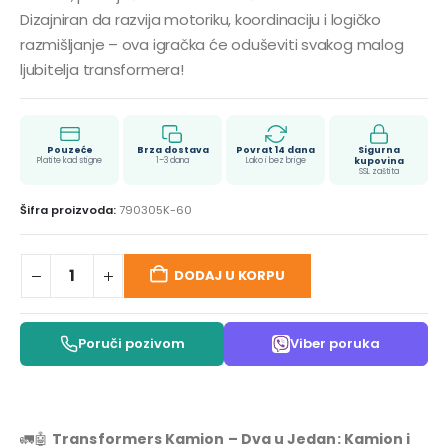
Dizajniran da razvija motoriku, koordinaciju i logičko
razmišljanje – ova igračka će oduševiti svakog malog
ljubitelja transformera!
Pouzeće
Brza dostava
Povrat 14 dana
Sigurna
Platite kad stigne
1–3 dana
Lako i bez brige
kupovina
SSL zaštita
Šifra proizvoda:
790305K-60
DODAJ U KORPU
Poruči pozivom
Viber poruka
🚛🤖
Transformers Kamion – Dva u Jedan: Kamion i