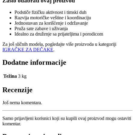
Zašto odabrati ovaj proizvod
Podstiče fizičku aktivnost i timski duh
Razvija motoričke veštine i koordinaciju
Jednostavan za korišćenje i održavanje
Pruža sate zabave i uživanja
Idealno za druženje sa prijateljima i porodicom
Za još sličnih modela, pogledajte više proizvoda u kategoriji
IGRAČKE ZA DEČAKE
.
Dodatne informacije
Težina
3 kg
Recenzije
Još nema komentara.
Samo prijavljeni korisnici koji su kupili ovaj proizvod mogu ostaviti
komentar.