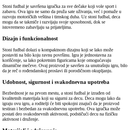
Stoni fudbal je savršena igračka za sve dečake koji vole sport i
zabavu. Ova igra ne samo da pruža sate uživanja, već i pomaže u
razvoju motoričkih veština i timskog duha. Uz stoni fudbal, deca
mogu da se takmiče i razvijaju svoje sposobnosti, dok se
istovremeno zabavljaju sa prijateljima.
Dizajn i funkcionalnost
Stoni fudbal dolazi u kompaktnom dizajnu koji se lako može
postaviti na bilo koju ravnu površinu. Igra je jednostavna za
korišćenje, sa lako pokretnim figuricama koje omogućavaju
dinamične mečeve. Ovaj proizvod je savršen za unutrašnju igru, bilo
da je reč o rođendanskoj proslavi ili porodičnom okupljanju.
Udobnost, sigurnost i svakodnevna upotreba
Bezbednost je na prvom mestu, a stoni fudbal je izrađen od
kvalitetnih materijala koji su sigurni za decu. Deca mogu lako da
igraju ovu igru, a roditelji će biti spokojni znajući da je proizvod
testiran i bezbedan za svakodnevnu upotrebu. Ova igračka može
postati deo svakodnevnih aktivnosti, podstičući decu na fizičku
aktivnost i druženje.