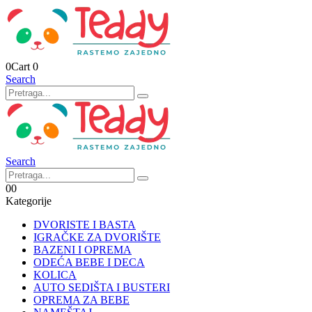
0
Cart
0
Search
Search
0
0
Kategorije
DVORISTE I BASTA
IGRAČKE ZA DVORIŠTE
BAZENI I OPREMA
ODEĆA BEBE I DECA
KOLICA
AUTO SEDIŠTA I BUSTERI
OPREMA ZA BEBE