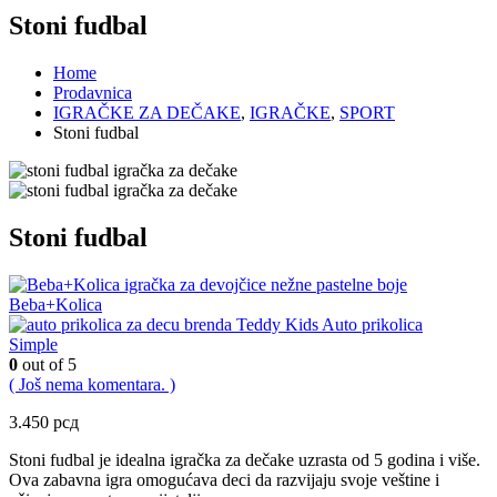
Stoni fudbal
Home
Prodavnica
IGRAČKE ZA DEČAKE
,
IGRAČKE
,
SPORT
Stoni fudbal
Stoni fudbal
Beba+Kolica
Auto prikolica
Simple
0
out of 5
( Još nema komentara. )
3.450
рсд
Stoni fudbal je idealna igračka za dečake uzrasta od 5 godina i više.
Ova zabavna igra omogućava deci da razvijaju svoje veštine i