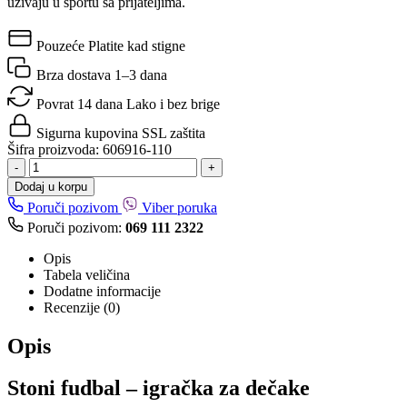
uživaju u sportu sa prijateljima.
Pouzeće
Platite kad stigne
Brza dostava
1–3 dana
Povrat 14 dana
Lako i bez brige
Sigurna kupovina
SSL zaštita
Šifra proizvoda:
606916-110
-
+
Dodaj u korpu
Poruči pozivom
Viber poruka
Poruči pozivom:
069 111 2322
Opis
Tabela veličina
Dodatne informacije
Recenzije (0)
Opis
Stoni fudbal – igračka za dečake