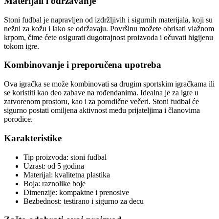
Materijali i održavanje
Stoni fudbal je napravljen od izdržljivih i sigurnih materijala, koji su
nežni za kožu i lako se održavaju. Površinu možete obrisati vlažnom
krpom, čime ćete osigurati dugotrajnost proizvoda i očuvati higijenu
tokom igre.
Kombinovanje i preporučena upotreba
Ova igračka se može kombinovati sa drugim sportskim igračkama ili
se koristiti kao deo zabave na rođendanima. Idealna je za igre u
zatvorenom prostoru, kao i za porodične večeri. Stoni fudbal će
sigurno postati omiljena aktivnost među prijateljima i članovima
porodice.
Karakteristike
Tip proizvoda: stoni fudbal
Uzrast: od 5 godina
Materijal: kvalitetna plastika
Boja: raznolike boje
Dimenzije: kompaktne i prenosive
Bezbednost: testirano i sigurno za decu