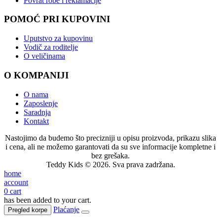
Povrat robe i reklamacije
POMOĆ PRI KUPOVINI
Uputstvo za kupovinu
Vodič za roditelje
O veličinama
O KOMPANIJI
O nama
Zaposlenje
Saradnja
Kontakt
Nastojimo da budemo što precizniji u opisu proizvoda, prikazu slika
i cena, ali ne možemo garantovati da su sve informacije kompletne i
bez grešaka.
Teddy Kids © 2026. Sva prava zadržana.
home
account
0
cart
has been added to your cart.
Plaćanje
Pregled korpe