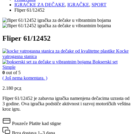
IGRAČKE ZA DEČAKE
,
IGRAČKE
,
SPORT
Fliper 61/12452
Fliper 61/12452
Kocke
vatrogasna stanica
Bokserski set
Simple
0
out of 5
( Još nema komentara. )
2.180
рсд
Fliper 61/12452 je zabavna igračka namenjena dečacima uzrasta od
3 godine. Ova igračka podstiče aktivnost i razvoj motoričkih veština
kroz igru.
Pouzeće
Platite kad stigne
Brza dostava
1–3 dana