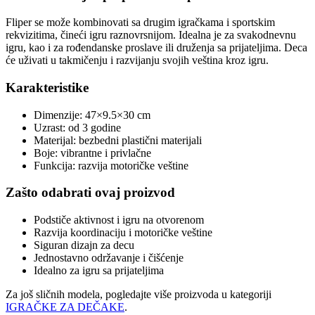
Fliper se može kombinovati sa drugim igračkama i sportskim
rekvizitima, čineći igru raznovrsnijom. Idealna je za svakodnevnu
igru, kao i za rođendanske proslave ili druženja sa prijateljima. Deca
će uživati u takmičenju i razvijanju svojih veština kroz igru.
Karakteristike
Dimenzije: 47×9.5×30 cm
Uzrast: od 3 godine
Materijal: bezbedni plastični materijali
Boje: vibrantne i privlačne
Funkcija: razvija motoričke veštine
Zašto odabrati ovaj proizvod
Podstiče aktivnost i igru na otvorenom
Razvija koordinaciju i motoričke veštine
Siguran dizajn za decu
Jednostavno održavanje i čišćenje
Idealno za igru sa prijateljima
Za još sličnih modela, pogledajte više proizvoda u kategoriji
IGRAČKE ZA DEČAKE
.