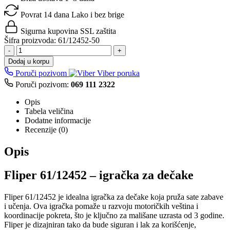
Povrat 14 dana
Lako i bez brige
Sigurna kupovina
SSL zaštita
Šifra proizvoda:
61/12452-50
-
+
Dodaj u korpu
Poruči pozivom
Viber poruka
Poruči pozivom:
069 111 2322
Opis
Tabela veličina
Dodatne informacije
Recenzije (0)
Opis
Fliper 61/12452 – igračka za dečake
Fliper 61/12452 je idealna igračka za dečake koja pruža sate zabave
i učenja. Ova igračka pomaže u razvoju motoričkih veština i
koordinacije pokreta, što je ključno za mališane uzrasta od 3 godine.
Fliper je dizajniran tako da bude siguran i lak za korišćenje,