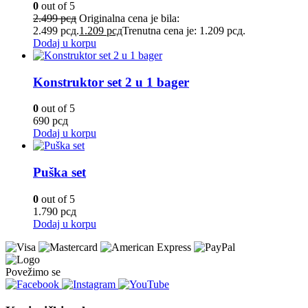
0
out of 5
2.499
рсд
Originalna cena je bila:
2.499 рсд.
1.209
рсд
Trenutna cena je: 1.209 рсд.
Dodaj u korpu
Konstruktor set 2 u 1 bager
0
out of 5
690
рсд
Dodaj u korpu
Puška set
0
out of 5
1.790
рсд
Dodaj u korpu
Povežimo se