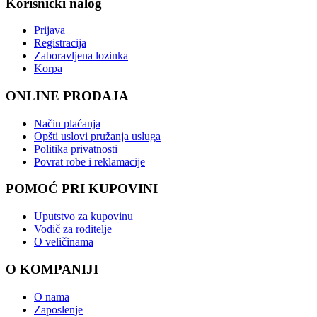
Korisnički nalog
Prijava
Registracija
Zaboravljena lozinka
Korpa
ONLINE PRODAJA
Način plaćanja
Opšti uslovi pružanja usluga
Politika privatnosti
Povrat robe i reklamacije
POMOĆ PRI KUPOVINI
Uputstvo za kupovinu
Vodič za roditelje
O veličinama
O KOMPANIJI
O nama
Zaposlenje