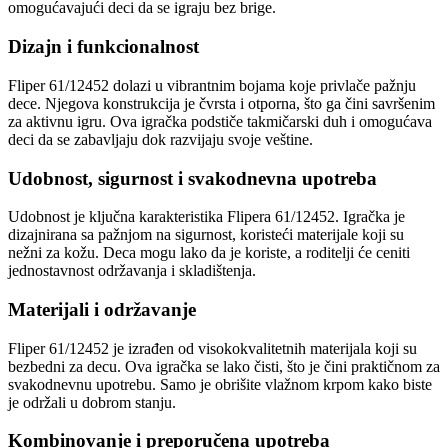
omogućavajući deci da se igraju bez brige.
Dizajn i funkcionalnost
Fliper 61/12452 dolazi u vibrantnim bojama koje privlače pažnju
dece. Njegova konstrukcija je čvrsta i otporna, što ga čini savršenim
za aktivnu igru. Ova igračka podstiče takmičarski duh i omogućava
deci da se zabavljaju dok razvijaju svoje veštine.
Udobnost, sigurnost i svakodnevna upotreba
Udobnost je ključna karakteristika Flipera 61/12452. Igračka je
dizajnirana sa pažnjom na sigurnost, koristeći materijale koji su
nežni za kožu. Deca mogu lako da je koriste, a roditelji će ceniti
jednostavnost održavanja i skladištenja.
Materijali i održavanje
Fliper 61/12452 je izrađen od visokokvalitetnih materijala koji su
bezbedni za decu. Ova igračka se lako čisti, što je čini praktičnom za
svakodnevnu upotrebu. Samo je obrišite vlažnom krpom kako biste
je održali u dobrom stanju.
Kombinovanje i preporučena upotreba