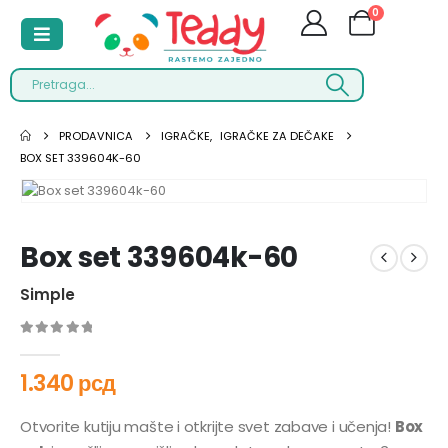
0
PRODAVNICA
IGRAČKE
,
IGRAČKE ZA DEČAKE
BOX SET 339604K-60
Box set 339604k-60
Simple
0
out of 5
1.340
рсд
Otvorite kutiju mašte i otkrijte svet zabave i učenja!
Box