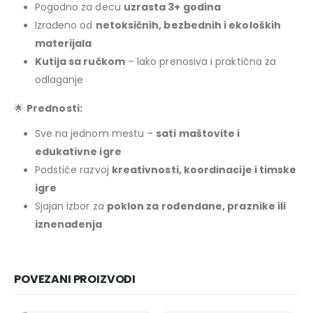
Pogodno za decu
uzrasta 3+ godina
Izrađeno od
netoksičnih, bezbednih i ekoloških
materijala
Kutija sa ručkom
– lako prenosiva i praktična za
odlaganje
🌟
Prednosti:
Sve na jednom mestu –
sati maštovite i
edukativne igre
Podstiče razvoj
kreativnosti, koordinacije i timske
igre
Sjajan izbor za
poklon za rođendane, praznike ili
iznenađenja
POVEZANI PROIZVODI