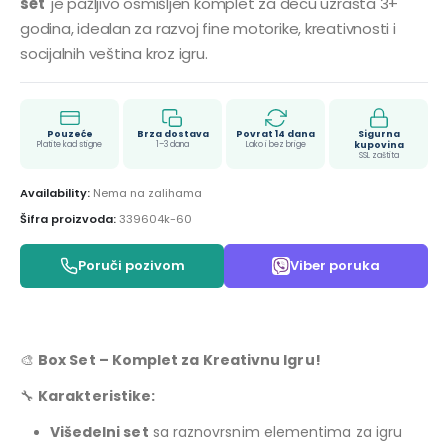
set
je pažljivo osmišljen komplet za decu uzrasta 3+
godina, idealan za razvoj fine motorike, kreativnosti i
socijalnih veština kroz igru.
Pouzeće
Brza dostava
Povrat 14 dana
Sigurna
Platite kad stigne
1–3 dana
Lako i bez brige
kupovina
SSL zaštita
Availability:
Nema na zalihama
Šifra proizvoda:
339604k-60
Poruči pozivom
Viber poruka
🎨
Box Set – Komplet za Kreativnu Igru!
🔧
Karakteristike:
Višedelni set
sa raznovrsnim elementima za igru