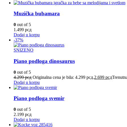
Muzička bubamara
0
out of 5
1.499
рсд
Dodaj u korpu
-37%
SNIZENO
Piano podloga dinosaurus
0
out of 5
4.299
рсд
Originalna cena je bila: 4.299 рсд.
2.699
рсд
Trenutna
Dodaj u korpu
Piano podloga svemir
0
out of 5
2.199
рсд
Dodaj u korpu