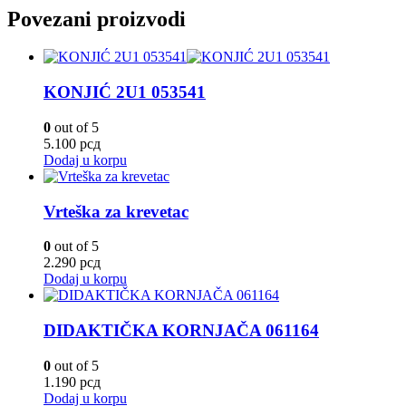
Povezani proizvodi
KONJIĆ 2U1 053541
0
out of 5
5.100
рсд
Dodaj u korpu
Vrteška za krevetac
0
out of 5
2.290
рсд
Dodaj u korpu
DIDAKTIČKA KORNJAČA 061164
0
out of 5
1.190
рсд
Dodaj u korpu