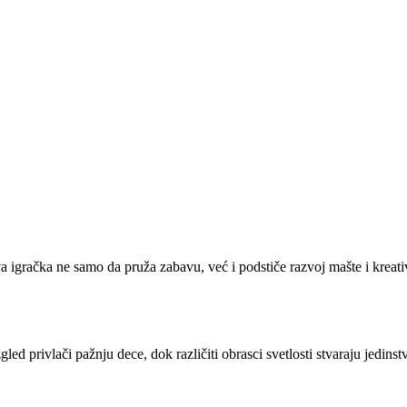
va igračka ne samo da pruža zabavu, već i podstiče razvoj mašte i krea
led privlači pažnju dece, dok različiti obrasci svetlosti stvaraju jedins