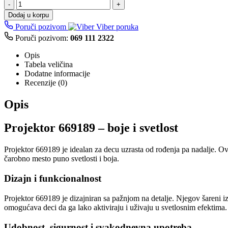
-
+
Dodaj u korpu
Poruči pozivom
Viber poruka
Poruči pozivom:
069 111 2322
Opis
Tabela veličina
Dodatne informacije
Recenzije (0)
Opis
Projektor 669189 – boje i svetlost
Projektor 669189 je idealan za decu uzrasta od rođenja pa nadalje. O
čarobno mesto puno svetlosti i boja.
Dizajn i funkcionalnost
Projektor 669189 je dizajniran sa pažnjom na detalje. Njegov šareni izg
omogućava deci da ga lako aktiviraju i uživaju u svetlosnim efektima.
Udobnost, sigurnost i svakodnevna upotreba