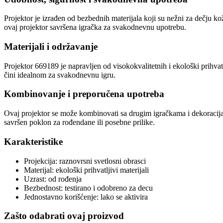
Projektor je izrađen od bezbednih materijala koji su nežni za dečju ko
ovaj projektor savršena igračka za svakodnevnu upotrebu.
Materijali i održavanje
Projektor 669189 je napravljen od visokokvalitetnih i ekološki prihvat
čini idealnom za svakodnevnu igru.
Kombinovanje i preporučena upotreba
Ovaj projektor se može kombinovati sa drugim igračkama i dekoracijam
savršen poklon za rođendane ili posebne prilike.
Karakteristike
Projekcija: raznovrsni svetlosni obrasci
Materijal: ekološki prihvatljivi materijali
Uzrast: od rođenja
Bezbednost: testirano i odobreno za decu
Jednostavno korišćenje: lako se aktivira
Zašto odabrati ovaj proizvod