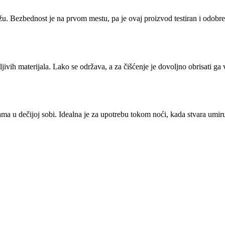
žu. Bezbednost je na prvom mestu, pa je ovaj proizvod testiran i odobre
ljivih materijala. Lako se održava, a za čišćenje je dovoljno obrisati g
a u dečijoj sobi. Idealna je za upotrebu tokom noći, kada stvara umir