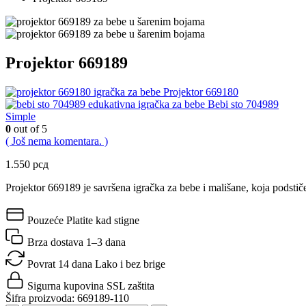
Projektor 669189
Projektor 669180
Bebi sto 704989
Simple
0
out of 5
( Još nema komentara. )
1.550
рсд
Projektor 669189 je savršena igračka za bebe i mališane, koja podstiče
Pouzeće
Platite kad stigne
Brza dostava
1–3 dana
Povrat 14 dana
Lako i bez brige
Sigurna kupovina
SSL zaštita
Šifra proizvoda:
669189-110