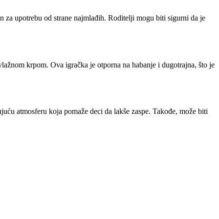
n za upotrebu od strane najmlađih. Roditelji mogu biti sigurni da je
a vlažnom krpom. Ova igračka je otporna na habanje i dugotrajna, što je
ujuću atmosferu koja pomaže deci da lakše zaspe. Takođe, može biti