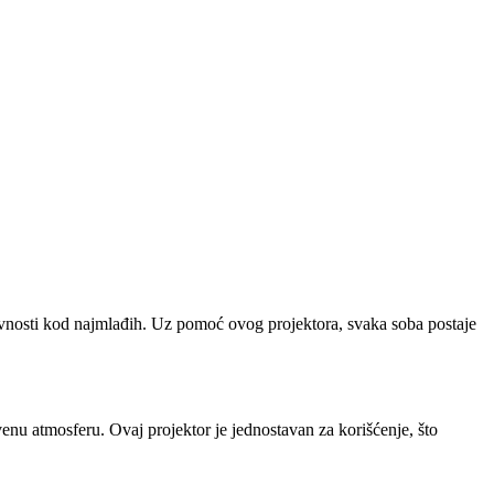
tivnosti kod najmlađih. Uz pomoć ovog projektora, svaka soba postaje
tvenu atmosferu. Ovaj projektor je jednostavan za korišćenje, što