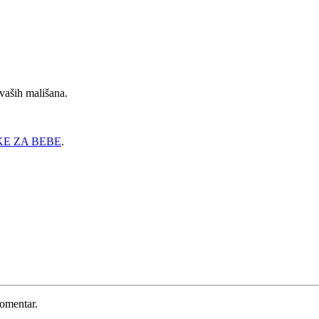
 vaših mališana.
E ZA BEBE
.
komentar.