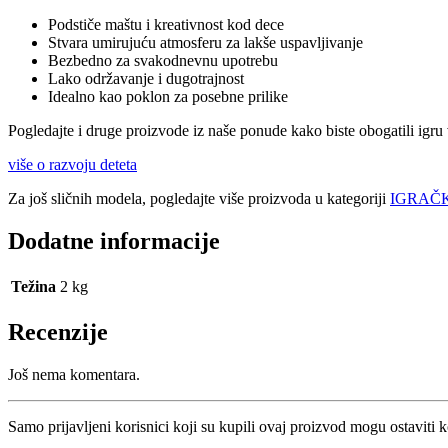
Podstiče maštu i kreativnost kod dece
Stvara umirujuću atmosferu za lakše uspavljivanje
Bezbedno za svakodnevnu upotrebu
Lako održavanje i dugotrajnost
Idealno kao poklon za posebne prilike
Pogledajte i druge proizvode iz naše ponude kako biste obogatili igru
više o razvoju deteta
Za još sličnih modela, pogledajte više proizvoda u kategoriji
IGRAČK
Dodatne informacije
Težina
2 kg
Recenzije
Još nema komentara.
Samo prijavljeni korisnici koji su kupili ovaj proizvod mogu ostaviti 