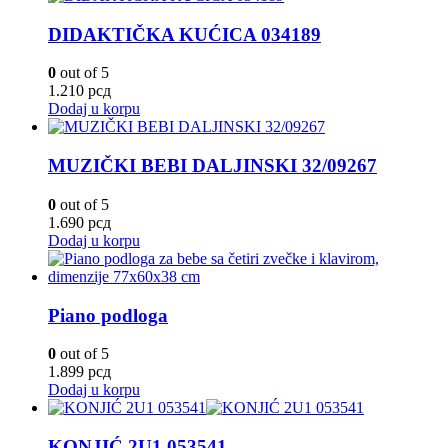
DIDAKTIČKA KUĆICA 034189
0
out of 5
1.210
рсд
Dodaj u korpu
MUZIČKI BEBI DALJINSKI 32/09267
0
out of 5
1.690
рсд
Dodaj u korpu
Piano podloga
0
out of 5
1.899
рсд
Dodaj u korpu
KONJIĆ 2U1 053541