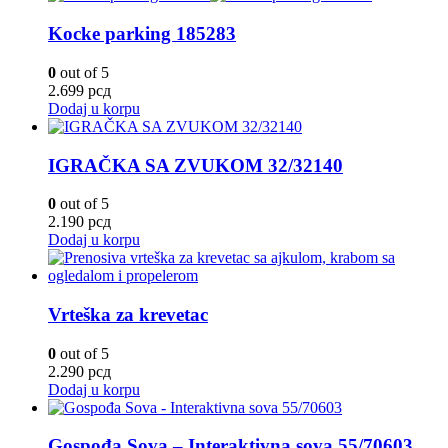
Kocke parking 185283
0
out of 5
2.699
рсд
Dodaj u korpu
IGRAČKA SA ZVUKOM 32/32140
0
out of 5
2.190
рсд
Dodaj u korpu
Vrteška za krevetac
0
out of 5
2.290
рсд
Dodaj u korpu
Gospođa Sova – Interaktivna sova 55/70603