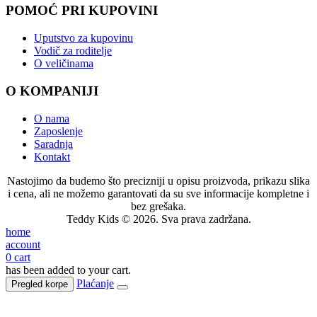
POMOĆ PRI KUPOVINI
Uputstvo za kupovinu
Vodič za roditelje
O veličinama
O KOMPANIJI
O nama
Zaposlenje
Saradnja
Kontakt
Nastojimo da budemo što precizniji u opisu proizvoda, prikazu slika
i cena, ali ne možemo garantovati da su sve informacije kompletne i
bez grešaka.
Teddy Kids © 2026. Sva prava zadržana.
home
account
0
cart
has been added to your cart.
Plaćanje
Pregled korpe