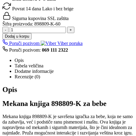
Povrat 14 dana
Lako i bez brige
Sigurna kupovina
SSL zaštita
Šifra proizvoda:
898809-K-60
-
+
Dodaj u korpu
Poruči pozivom
Viber poruka
Poruči pozivom:
069 111 2322
Opis
Tabela veličina
Dodatne informacije
Recenzije (0)
Opis
Mekana knjiga 898809-K za bebe
Mekana knjiga 898809-K je savršena igračka za bebe, koja ne samo
da zabavlja, već i podstiče ranu pismenost i maštu. Ova knjiga je
napravljena od mekanih i sigurnih materijala, što je čini idealnom za
najmlađe. Pruža mogućnost interakcije i razvijanja veština kroz igru.