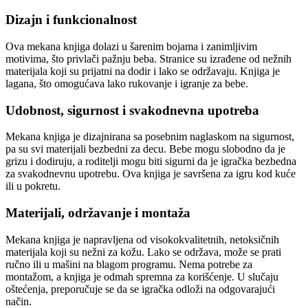
Dizajn i funkcionalnost
Ova mekana knjiga dolazi u šarenim bojama i zanimljivim
motivima, što privlači pažnju beba. Stranice su izrađene od nežnih
materijala koji su prijatni na dodir i lako se održavaju. Knjiga je
lagana, što omogućava lako rukovanje i igranje za bebe.
Udobnost, sigurnost i svakodnevna upotreba
Mekana knjiga je dizajnirana sa posebnim naglaskom na sigurnost,
pa su svi materijali bezbedni za decu. Bebe mogu slobodno da je
grizu i dodiruju, a roditelji mogu biti sigurni da je igračka bezbedna
za svakodnevnu upotrebu. Ova knjiga je savršena za igru kod kuće
ili u pokretu.
Materijali, održavanje i montaža
Mekana knjiga je napravljena od visokokvalitetnih, netoksičnih
materijala koji su nežni za kožu. Lako se održava, može se prati
ručno ili u mašini na blagom programu. Nema potrebe za
montažom, a knjiga je odmah spremna za korišćenje. U slučaju
oštećenja, preporučuje se da se igračka odloži na odgovarajući
način.