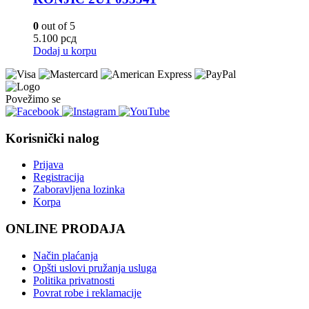
0
out of 5
5.100
рсд
Dodaj u korpu
Povežimo se
Korisnički nalog
Prijava
Registracija
Zaboravljena lozinka
Korpa
ONLINE PRODAJA
Način plaćanja
Opšti uslovi pružanja usluga
Politika privatnosti
Povrat robe i reklamacije