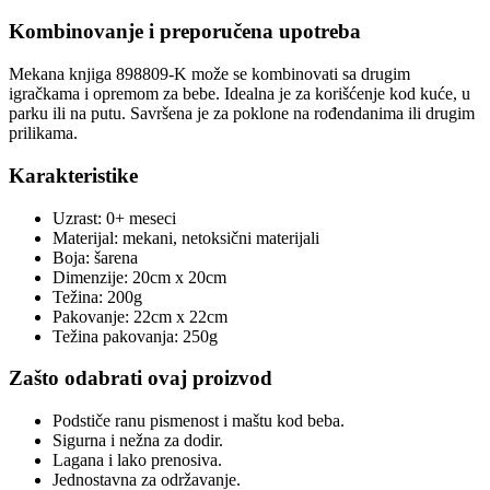
Kombinovanje i preporučena upotreba
Mekana knjiga 898809-K može se kombinovati sa drugim
igračkama i opremom za bebe. Idealna je za korišćenje kod kuće, u
parku ili na putu. Savršena je za poklone na rođendanima ili drugim
prilikama.
Karakteristike
Uzrast: 0+ meseci
Materijal: mekani, netoksični materijali
Boja: šarena
Dimenzije: 20cm x 20cm
Težina: 200g
Pakovanje: 22cm x 22cm
Težina pakovanja: 250g
Zašto odabrati ovaj proizvod
Podstiče ranu pismenost i maštu kod beba.
Sigurna i nežna za dodir.
Lagana i lako prenosiva.
Jednostavna za održavanje.