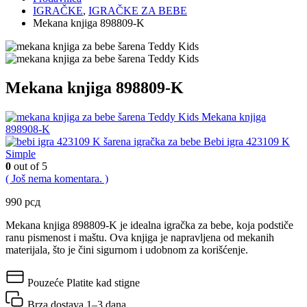
IGRAČKE
,
IGRAČKE ZA BEBE
Mekana knjiga 898809-K
Mekana knjiga 898809-K
Mekana knjiga
898908-K
Bebi igra 423109 K
Simple
0
out of 5
( Još nema komentara. )
990
рсд
Mekana knjiga 898809-K je idealna igračka za bebe, koja podstiče
ranu pismenost i maštu. Ova knjiga je napravljena od mekanih
materijala, što je čini sigurnom i udobnom za korišćenje.
Pouzeće
Platite kad stigne
Brza dostava
1–3 dana