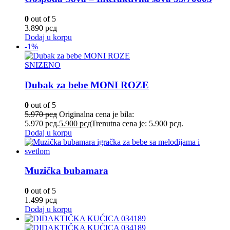
0
out of 5
3.890
рсд
Dodaj u korpu
-1%
SNIZENO
Dubak za bebe MONI ROZE
0
out of 5
5.970
рсд
Originalna cena je bila:
5.970 рсд.
5.900
рсд
Trenutna cena je: 5.900 рсд.
Dodaj u korpu
Muzička bubamara
0
out of 5
1.499
рсд
Dodaj u korpu