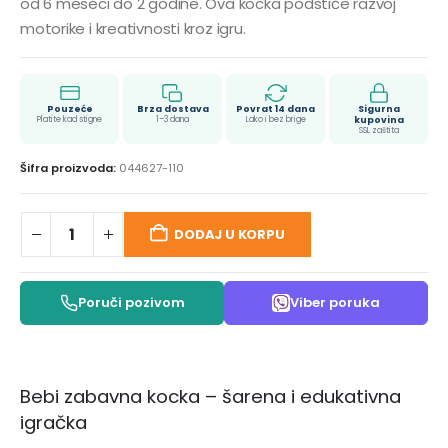
od 6 meseci do 2 godine. Ova kocka podstiče razvoj
motorike i kreativnosti kroz igru.
Pouzeće
Brza dostava
Povrat 14 dana
Sigurna
Platite kad stigne
1–3 dana
Lako i bez brige
kupovina
SSL zaštita
Šifra proizvoda:
044627-110
DODAJ U KORPU
Poruči pozivom
Viber poruka
Bebi zabavna kocka – šarena i edukativna
igračka