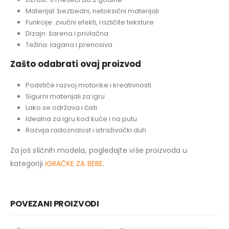
Materijal: bezbedni, netoksični materijali
Funkcije: zvučni efekti, različite teksture
Dizajn: šarena i privlačna
Težina: lagana i prenosiva
Zašto odabrati ovaj proizvod
Podstiče razvoj motorike i kreativnosti
Sigurni materijali za igru
Lako se održava i čisti
Idealna za igru kod kuće i na putu
Razvija radoznalost i istraživački duh
Za još sličnih modela, pogledajte više proizvoda u
kategoriji
IGRAČKE ZA BEBE
.
POVEZANI PROIZVODI