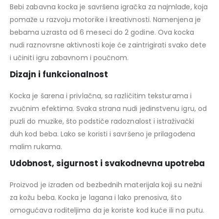
Bebi zabavna kocka je savršena igračka za najmlađe, koja
pomaže u razvoju motorike i kreativnosti. Namenjena je
bebama uzrasta od 6 meseci do 2 godine. Ova kocka
nudi raznovrsne aktivnosti koje će zaintrigirati svako dete
i učiniti igru zabavnom i poučnom.
Dizajn i funkcionalnost
Kocka je šarena i privlačna, sa različitim teksturama i
zvučnim efektima. Svaka strana nudi jedinstvenu igru, od
puzli do muzike, što podstiče radoznalost i istraživački
duh kod beba. Lako se koristi i savršeno je prilagođena
malim rukama.
Udobnost, sigurnost i svakodnevna upotreba
Proizvod je izrađen od bezbednih materijala koji su nežni
za kožu beba. Kocka je lagana i lako prenosiva, što
omogućava roditeljima da je koriste kod kuće ili na putu.