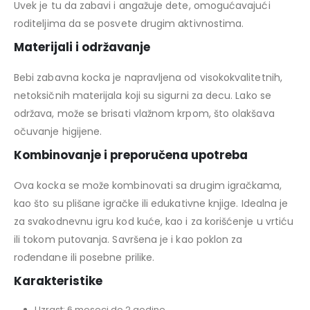
Uvek je tu da zabavi i angažuje dete, omogućavajući
roditeljima da se posvete drugim aktivnostima.
Materijali i održavanje
Bebi zabavna kocka je napravljena od visokokvalitetnih,
netoksičnih materijala koji su sigurni za decu. Lako se
održava, može se brisati vlažnom krpom, što olakšava
očuvanje higijene.
Kombinovanje i preporučena upotreba
Ova kocka se može kombinovati sa drugim igračkama,
kao što su plišane igračke ili edukativne knjige. Idealna je
za svakodnevnu igru kod kuće, kao i za korišćenje u vrtiću
ili tokom putovanja. Savršena je i kao poklon za
rođendane ili posebne prilike.
Karakteristike
Uzrast: 6 meseci do 2 godine