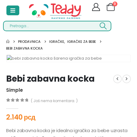
0
PRODAVNICA
IGRAČKE
,
IGRAČKE ZA BEBE
BEBI ZABAVNA KOCKA
Bebi zabavna kocka
Simple
( Još nema komentara. )
0
out of 5
2.140
рсд
Bebi zabavna kocka je idealna igračka za bebe uzrasta