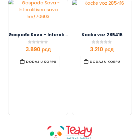
Gospođa Sova – Interaktivna sova 55/70603
Kocke voz 285416
0
out of 5
0
out of 5
3.890
рсд
3.210
рсд
DODAJ U KORPU
DODAJ U KORPU