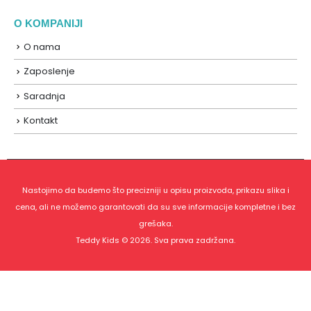
O KOMPANIJI
O nama
Zaposlenje
Saradnja
Kontakt
Nastojimo da budemo što precizniji u opisu proizvoda, prikazu slika i
cena, ali ne možemo garantovati da su sve informacije kompletne i bez
grešaka.
Teddy Kids © 2026. Sva prava zadržana.