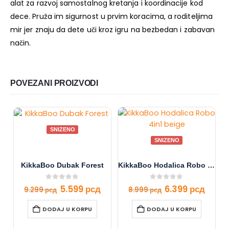
alat za razvoj samostalnog kretanja i koordinacije kod
dece. Pruža im sigurnost u prvim koracima, a roditeljima
mir jer znaju da dete uči kroz igru na bezbedan i zabavan
način.
POVEZANI PROIZVODI
SNIZENO
SNIZENO
KikkaBoo Dubak Forest
KikkaBoo Hodalica Robo 4in1 beige
0
out of 5
0
out of 5
5.599
рсд
6.399
рсд
9.299
рсд
8.999
рсд
DODAJ U KORPU
DODAJ U KORPU