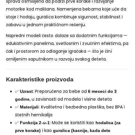
sprava osmišljena da podrži prve korake i razvijanje
motorike kod mališana. Namenjena bebama koje uče da
stoje i hodaju, guralica kombinuje sigurnost, stabilnost i
zabavu u jednom praktičnom rešenju.
Napredni modeli često dolaze sa dodatnim funkcijama —
edukativnim panelima, svetlosnim i zvučnim efektima, pa
čak i prostorom za odlaganje igračaka — što je čini
omiljenim saputnikom u razvoju svakog deteta.
Karakteristike proizvoda
✅
: Preporučeno za bebe od
Uzrast
6 meseci do 3
, u zavisnosti od modela i visine deteta
godine
✅
: Kvalitetna i bezbedna plastika, bez BPA i
Materijali
štetnih hemikalija
✅
: Može se koristiti kao
Funkcija 2-u-1
hodalica (za
i kao
prve korake)
guralica (kasnije, kada dete