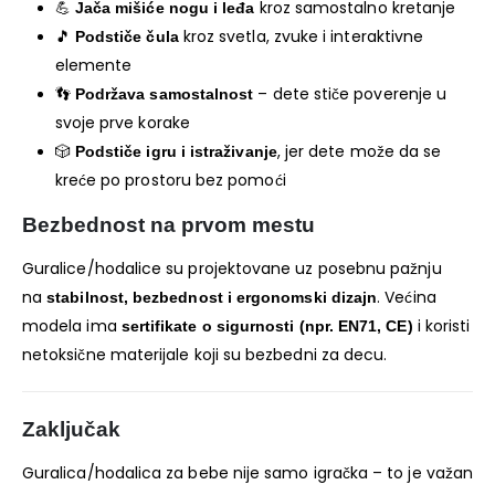
💪
kroz samostalno kretanje
Jača mišiće nogu i leđa
🎵
kroz svetla, zvuke i interaktivne
Podstiče čula
elemente
👣
– dete stiče poverenje u
Podržava samostalnost
svoje prve korake
🎲
, jer dete može da se
Podstiče igru i istraživanje
kreće po prostoru bez pomoći
Bezbednost na prvom mestu
Guralice/hodalice su projektovane uz posebnu pažnju
na
. Većina
stabilnost, bezbednost i ergonomski dizajn
modela ima
i koristi
sertifikate o sigurnosti (npr. EN71, CE)
netoksične materijale koji su bezbedni za decu.
Zaključak
Guralica/hodalica za bebe nije samo igračka – to je važan