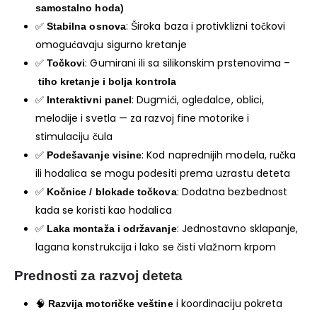
samostalno hoda)
✅
: Široka baza i protivklizni točkovi
Stabilna osnova
omogućavaju sigurno kretanje
✅
: Gumirani ili sa silikonskim prstenovima –
Točkovi
tiho kretanje i bolja kontrola
✅
: Dugmići, ogledalce, oblici,
Interaktivni panel
melodije i svetla — za razvoj fine motorike i
stimulaciju čula
✅
: Kod naprednijih modela, ručka
Podešavanje visine
ili hodalica se mogu podesiti prema uzrastu deteta
✅
: Dodatna bezbednost
Kočnice / blokade točkova
kada se koristi kao hodalica
✅
: Jednostavno sklapanje,
Laka montaža i održavanje
lagana konstrukcija i lako se čisti vlažnom krpom
Prednosti za razvoj deteta
🧠
i koordinaciju pokreta
Razvija motoričke veštine