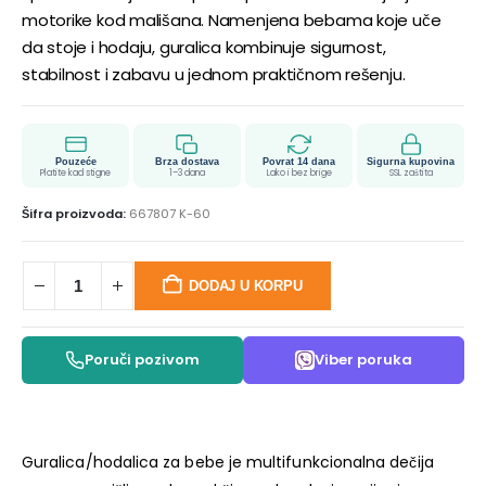
motorike kod mališana. Namenjena bebama koje uče
da stoje i hodaju, guralica kombinuje sigurnost,
stabilnost i zabavu u jednom praktičnom rešenju.
Pouzeće
Brza dostava
Povrat 14 dana
Sigurna kupovina
Platite kad stigne
1–3 dana
Lako i bez brige
SSL zaštita
Šifra proizvoda:
667807 K-60
DODAJ U KORPU
Poruči pozivom
Viber poruka
Guralica/hodalica za bebe je multifunkcionalna dečija