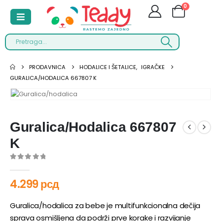
0
PRODAVNICA
HODALICE I ŠETALICE
,
IGRAČKE
GURALICA/HODALICA 667807 K
Guralica/Hodalica 667807
K
0
out of 5
4.299
рсд
Guralica/hodalica za bebe je multifunkcionalna dečija
sprava osmišljena da podrži prve korake i razvijanje