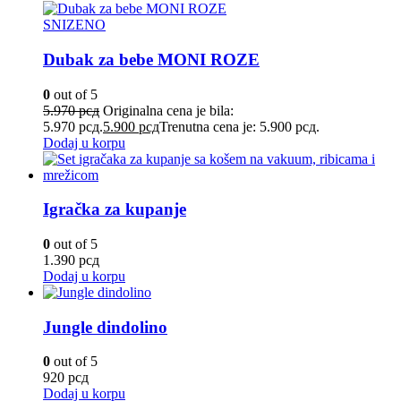
SNIZENO
Dubak za bebe MONI ROZE
0
out of 5
5.970
рсд
Originalna cena je bila:
5.970 рсд.
5.900
рсд
Trenutna cena je: 5.900 рсд.
Dodaj u korpu
Igračka za kupanje
0
out of 5
1.390
рсд
Dodaj u korpu
Jungle dindolino
0
out of 5
920
рсд
Dodaj u korpu