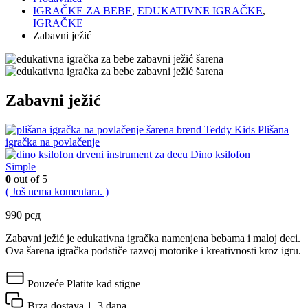
IGRAČKE ZA BEBE
,
EDUKATIVNE IGRAČKE
,
IGRAČKE
Zabavni ježić
Zabavni ježić
Plišana
igračka na povlačenje
Dino ksilofon
Simple
0
out of 5
( Još nema komentara. )
990
рсд
Zabavni ježić je edukativna igračka namenjena bebama i maloj deci.
Ova šarena igračka podstiče razvoj motorike i kreativnosti kroz igru.
Pouzeće
Platite kad stigne
Brza dostava
1–3 dana