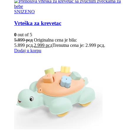
SNIZENO
Vrteška za krevetac
0
out of 5
5.899
рсд
Originalna cena je bila:
5.899 рсд.
2.999
рсд
Trenutna cena je: 2.999 рсд.
Dodaj u korpu