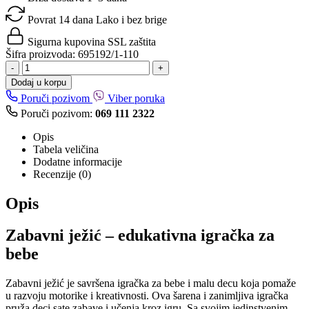
Povrat 14 dana
Lako i bez brige
Sigurna kupovina
SSL zaštita
Šifra proizvoda:
695192/1-110
-
+
Dodaj u korpu
Poruči pozivom
Viber poruka
Poruči pozivom:
069 111 2322
Opis
Tabela veličina
Dodatne informacije
Recenzije (0)
Opis
Zabavni ježić – edukativna igračka za
bebe
Zabavni ježić je savršena igračka za bebe i malu decu koja pomaže
u razvoju motorike i kreativnosti. Ova šarena i zanimljiva igračka
pruža deci sate zabave i učenja kroz igru. Sa svojim jedinstvenim