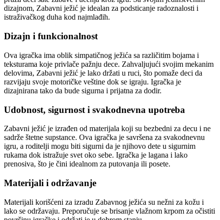
dizajnom, Zabavni ježić je idealan za podsticanje radoznalosti i
istraživačkog duha kod najmlađih.
Dizajn i funkcionalnost
Ova igračka ima oblik simpatičnog ježića sa različitim bojama i
teksturama koje privlače pažnju dece. Zahvaljujući svojim mekanim
delovima, Zabavni ježić je lako držati u ruci, što pomaže deci da
razvijaju svoje motoričke veštine dok se igraju. Igračka je
dizajnirana tako da bude sigurna i prijatna za dodir.
Udobnost, sigurnost i svakodnevna upotreba
Zabavni ježić je izrađen od materijala koji su bezbedni za decu i ne
sadrže štetne supstance. Ova igračka je savršena za svakodnevnu
igru, a roditelji mogu biti sigurni da je njihovo dete u sigurnim
rukama dok istražuje svet oko sebe. Igračka je lagana i lako
prenosiva, što je čini idealnom za putovanja ili posete.
Materijali i održavanje
Materijali korišćeni za izradu Zabavnog ježića su nežni za kožu i
lako se održavaju. Preporučuje se brisanje vlažnom krpom za očistiti
površinu igračke i održati je u dobrom stanju.