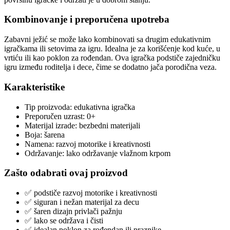
Kombinovanje i preporučena upotreba
Zabavni ježić se može lako kombinovati sa drugim edukativnim
igračkama ili setovima za igru. Idealna je za korišćenje kod kuće, u
vrtiću ili kao poklon za rođendan. Ova igračka podstiče zajedničku
igru između roditelja i dece, čime se dodatno jača porodična veza.
Karakteristike
Tip proizvoda: edukativna igračka
Preporučen uzrast: 0+
Materijal izrade: bezbedni materijali
Boja: šarena
Namena: razvoj motorike i kreativnosti
Održavanje: lako održavanje vlažnom krpom
Zašto odabrati ovaj proizvod
✅ podstiče razvoj motorike i kreativnosti
✅ siguran i nežan materijal za decu
✅ šaren dizajn privlači pažnju
✅ lako se održava i čisti
✅ idealan poklon za rođendan ili praznike