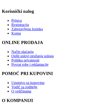
Korisnički nalog
Prijava
Registracija
Zaboravljena lozinka
Korpa
ONLINE PRODAJA
Način plaćanja
Opšti uslovi pružanja usluga
Politika privatnosti
Povrat robe i reklamacije
POMOĆ PRI KUPOVINI
Uputstvo za kupovinu
Vodič za roditelje
O veličinama
O KOMPANIJI