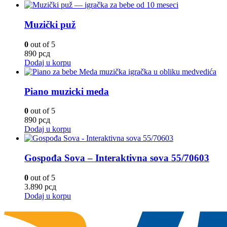
Muzički puž
0
out of 5
890
рсд
Dodaj u korpu
Piano muzicki meda
0
out of 5
890
рсд
Dodaj u korpu
Gospođa Sova – Interaktivna sova 55/70603
0
out of 5
3.890
рсд
Dodaj u korpu