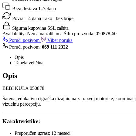
Brza dostava
1–3 dana
Povrat 14 dana
Lako i bez brige
Sigurna kupovina
SSL zaštita
Availability:
Nema na zalihama
Šifra proizvoda:
050878-60
Poruči pozivom
Viber poruka
Poruči pozivom:
069 111 2322
Opis
Tabela veličina
Opis
BEBI KULA 050878
Šarena, edukativna igračka dizajnirana za razvoj motorike, koordinacij
vizuelnu percepciju.
Karakteristike:
Preporučen uzrast: 12 meseci+