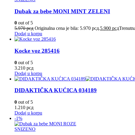
Dubak za bebe MONI MINT ZELENI
0
out of 5
5.970
рсд
Originalna cena je bila: 5.970 рсд.
5.900
рсд
Trenutna
Dodaj u korpu
Kocke voz 285416
0
out of 5
3.210
рсд
Dodaj u korpu
DIDAKTIČKA KUĆICA 034189
0
out of 5
1.210
рсд
Dodaj u korpu
-1%
SNIZENO