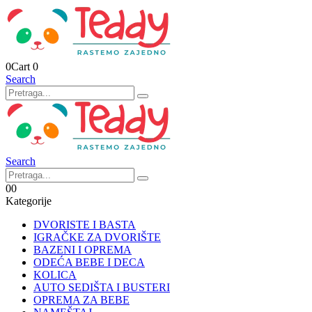
0
Cart
0
Search
Search
0
0
Kategorije
DVORISTE I BASTA
IGRAČKE ZA DVORIŠTE
BAZENI I OPREMA
ODEĆA BEBE I DECA
KOLICA
AUTO SEDIŠTA I BUSTERI
OPREMA ZA BEBE