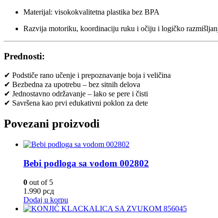
Materijal: visokokvalitetna plastika bez BPA
Razvija motoriku, koordinaciju ruku i očiju i logičko razmišljan
Prednosti:
✔ Podstiče rano učenje i prepoznavanje boja i veličina
✔ Bezbedna za upotrebu – bez sitnih delova
✔ Jednostavno održavanje – lako se pere i čisti
✔ Savršena kao prvi edukativni poklon za dete
Povezani proizvodi
Bebi podloga sa vodom 002802
0
out of 5
1.990
рсд
Dodaj u korpu