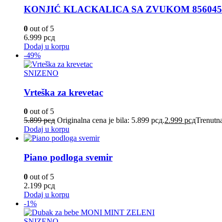
KONJIĆ KLACKALICA SA ZVUKOM 856045
0
out of 5
6.999
рсд
Dodaj u korpu
-49%
SNIZENO
Vrteška za krevetac
0
out of 5
5.899
рсд
Originalna cena je bila: 5.899 рсд.
2.999
рсд
Trenutna
Dodaj u korpu
Piano podloga svemir
0
out of 5
2.199
рсд
Dodaj u korpu
-1%
SNIZENO