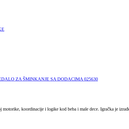
KE
DALO ZA ŠMINKANJE SA DODACIMA 025630
torike, koordinacije i logike kod beba i male dece. Igračka je izrađen