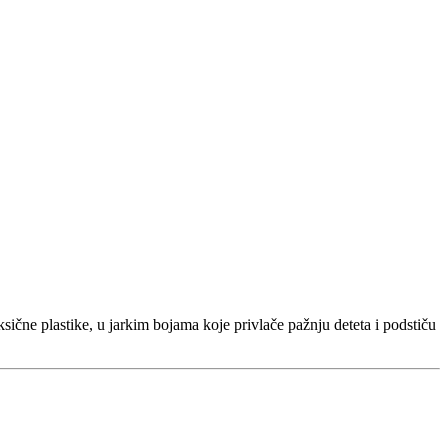
ksične plastike, u jarkim bojama koje privlače pažnju deteta i podstiču