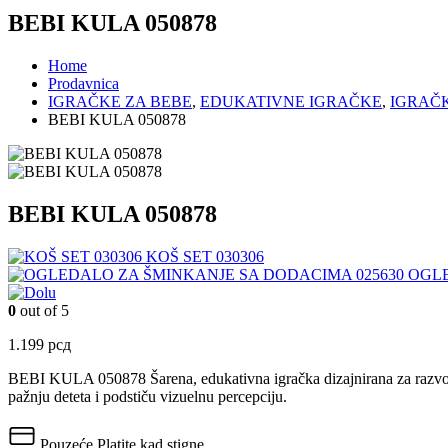
BEBI KULA 050878
Home
Prodavnica
IGRAČKE ZA BEBE
,
EDUKATIVNE IGRAČKE
,
IGRAČ
BEBI KULA 050878
BEBI KULA 050878
KOŠ SET 030306
OGLE
0
out of 5
1.199
рсд
BEBI KULA 050878 Šarena, edukativna igračka dizajnirana za razvoj mo
pažnju deteta i podstiču vizuelnu percepciju.
Pouzeće
Platite kad stigne