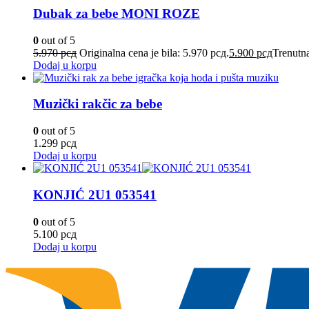
Dubak za bebe MONI ROZE
0
out of 5
5.970
рсд
Originalna cena je bila: 5.970 рсд.
5.900
рсд
Trenutna
Dodaj u korpu
Muzički rakčic za bebe
0
out of 5
1.299
рсд
Dodaj u korpu
KONJIĆ 2U1 053541
0
out of 5
5.100
рсд
Dodaj u korpu