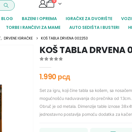
0
BLOG
BAZENI I OPREMA
IGRAČKE ZA DVORIŠTE
VOZI
TORBE I RANČEVI ZA MAME
AUTO SEDIŠTA I BUSTERI
H
T
,
DRVENE IGRAČKE
KOŠ TABLA DRVENA 002253
KOŠ TABLA DRVENA 
0
out of 5
1.990
рсд
Set za igru, koji čine tabla sa košem, sa nosačem
mogućnošću naduvavanja do prečnika od 13cm. I
Obruč je od metala. Dimenzije table iznose 38x4
jednostavno postavlja pomoću dodatka za kačenj