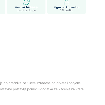
Povrat 14 dana
Sigurna kupovina
Lako i bez brige
SSL zaštita
nja do prečnika od 13cm. Izrađena od drveta i obojena
dnostavno postavlja pomoću dodatka za kačenje na vrata.