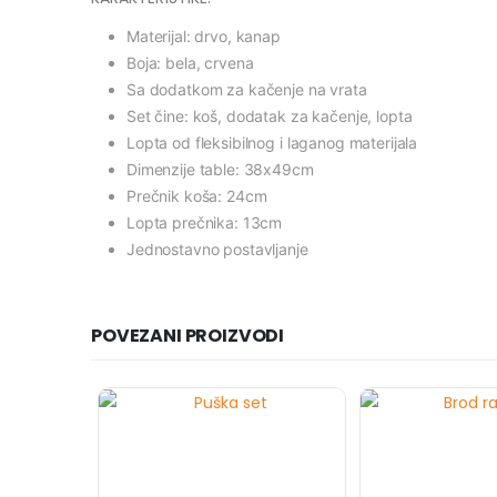
Materijal: drvo, kanap
Boja: bela, crvena
Sa dodatkom za kačenje na vrata
Set čine: koš, dodatak za kačenje, lopta
Lopta od fleksibilnog i laganog materijala
Dimenzije table: 38x49cm
Prečnik koša: 24cm
Lopta prečnika: 13cm
Jednostavno postavljanje
POVEZANI PROIZVODI