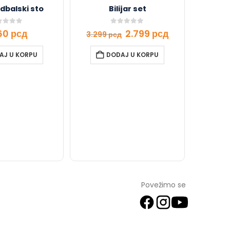
udbalski sto
Bilijar set
t of 5
0
out of 5
560
рсд
2.799
рсд
3.299
рсд
AJ U KORPU
DODAJ U KORPU
Bage
Povežimo se