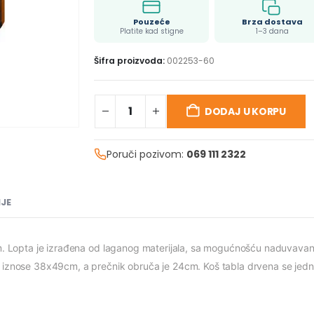
Pouzeće
Brza dostava
Platite kad stigne
1–3 dana
Šifra proizvoda:
002253-60
DODAJ U KORPU
Poruči pozivom:
069 111 2322
JE
tom. Lopta je izrađena od laganog materijala, sa mogućnošću naduvava
le iznose 38x49cm, a prečnik obruča je 24cm. Koš tabla drvena se je