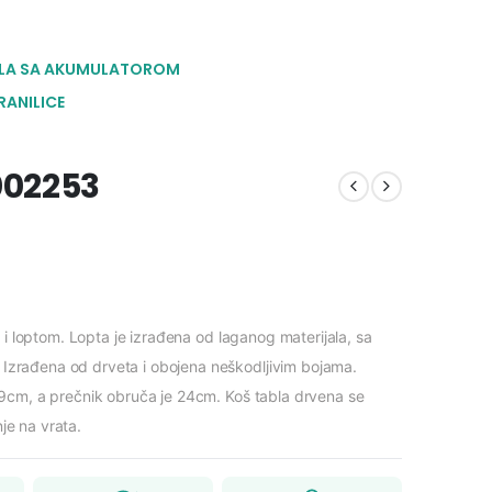
LA SA AKUMULATOROM
RANILICE
002253
 i loptom. Lopta je izrađena od laganog materijala, sa
zrađena od drveta i obojena neškodljivim bojama.
9cm, a prečnik obruča je 24cm. Koš tabla drvena se
e na vrata.