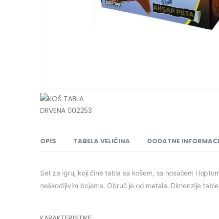
OPIS
TABELA VELIČINA
DODATNE INFORMACI
Set za igru, koji čine tabla sa košem, sa nosačem i lop
neškodljivim bojama. Obruč je od metala. Dimenzije tab
KARAKTERISTIKE: