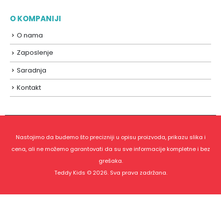
O KOMPANIJI
O nama
Zaposlenje
Saradnja
Kontakt
Nastojimo da budemo što precizniji u opisu proizvoda, prikazu slika i
cena, ali ne možemo garantovati da su sve informacije kompletne i bez
grešaka.
Teddy Kids © 2026. Sva prava zadržana.