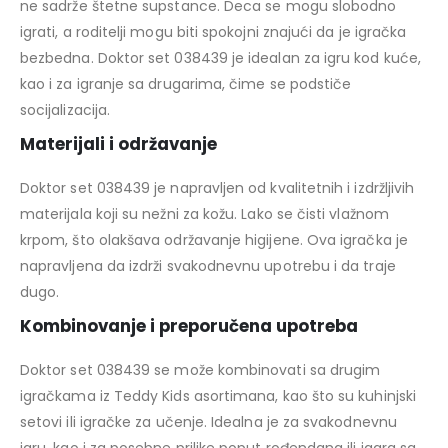
ne sadrže štetne supstance. Deca se mogu slobodno
igrati, a roditelji mogu biti spokojni znajući da je igračka
bezbedna. Doktor set 038439 je idealan za igru kod kuće,
kao i za igranje sa drugarima, čime se podstiče
socijalizacija.
Materijali i održavanje
Doktor set 038439 je napravljen od kvalitetnih i izdržljivih
materijala koji su nežni za kožu. Lako se čisti vlažnom
krpom, što olakšava održavanje higijene. Ova igračka je
napravljena da izdrži svakodnevnu upotrebu i da traje
dugo.
Kombinovanje i preporučena upotreba
Doktor set 038439 se može kombinovati sa drugim
igračkama iz Teddy Kids asortimana, kao što su kuhinjski
setovi ili igračke za učenje. Idealna je za svakodnevnu