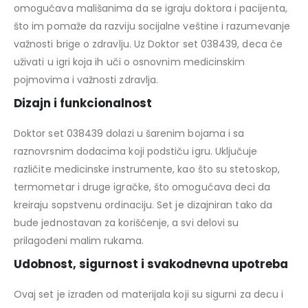
omogućava mališanima da se igraju doktora i pacijenta,
što im pomaže da razviju socijalne veštine i razumevanje
važnosti brige o zdravlju. Uz Doktor set 038439, deca će
uživati u igri koja ih uči o osnovnim medicinskim
pojmovima i važnosti zdravlja.
Dizajn i funkcionalnost
Doktor set 038439 dolazi u šarenim bojama i sa
raznovrsnim dodacima koji podstiču igru. Uključuje
različite medicinske instrumente, kao što su stetoskop,
termometar i druge igračke, što omogućava deci da
kreiraju sopstvenu ordinaciju. Set je dizajniran tako da
bude jednostavan za korišćenje, a svi delovi su
prilagođeni malim rukama.
Udobnost, sigurnost i svakodnevna upotreba
Ovaj set je izrađen od materijala koji su sigurni za decu i