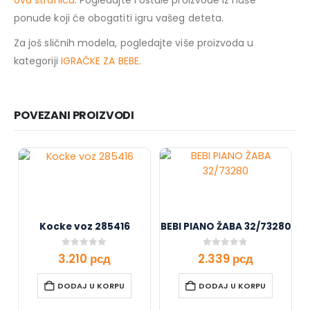
ponude koji će obogatiti igru vašeg deteta.
Za još sličnih modela, pogledajte više proizvoda u
kategoriji
IGRAČKE ZA BEBE
.
POVEZANI PROIZVODI
Kocke voz 285416
BEBI PIANO ŽABA 32/73280
0
out of 5
0
out of 5
3.210
рсд
2.339
рсд
DODAJ U KORPU
DODAJ U KORPU