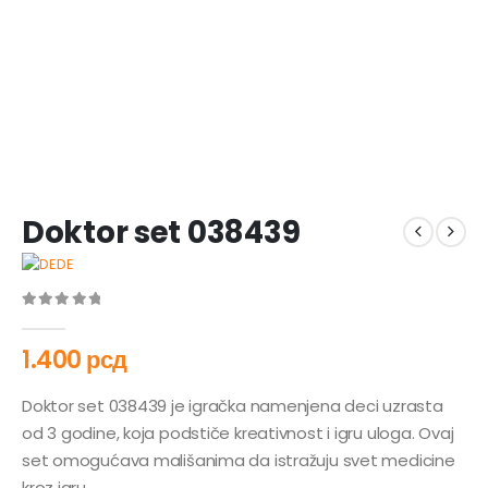
Doktor set 038439
0
out of 5
1.400
рсд
Doktor set 038439 je igračka namenjena deci uzrasta
od 3 godine, koja podstiče kreativnost i igru uloga. Ovaj
set omogućava mališanima da istražuju svet medicine
kroz igru.