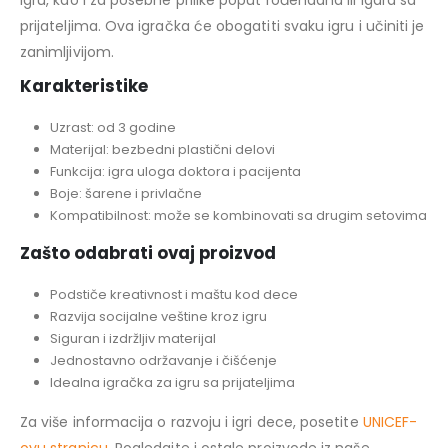
igru, kao i za posebne prilike poput rođendana ili igara sa
prijateljima. Ova igračka će obogatiti svaku igru i učiniti je
zanimljivijom.
Karakteristike
Uzrast: od 3 godine
Materijal: bezbedni plastični delovi
Funkcija: igra uloga doktora i pacijenta
Boje: šarene i privlačne
Kompatibilnost: može se kombinovati sa drugim setovima
Zašto odabrati ovaj proizvod
Podstiče kreativnost i maštu kod dece
Razvija socijalne veštine kroz igru
Siguran i izdržljiv materijal
Jednostavno održavanje i čišćenje
Idealna igračka za igru sa prijateljima
Za više informacija o razvoju i igri dece, posetite
UNICEF-
ovu stranicu
. Pogledajte i ostale proizvode iz naše