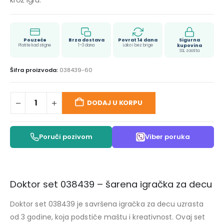
Pouzeće
Brza dostava
Povrat 14 dana
Sigurna
Platite kad stigne
1–3 dana
Lako i bez brige
kupovina
SSL zaštita
Šifra proizvoda:
038439-60
DODAJ U KORPU
Poruči pozivom
Viber poruka
Doktor set 038439 – šarena igračka za decu
Doktor set 038439 je savršena igračka za decu uzrasta
od 3 godine, koja podstiče maštu i kreativnost. Ovaj set