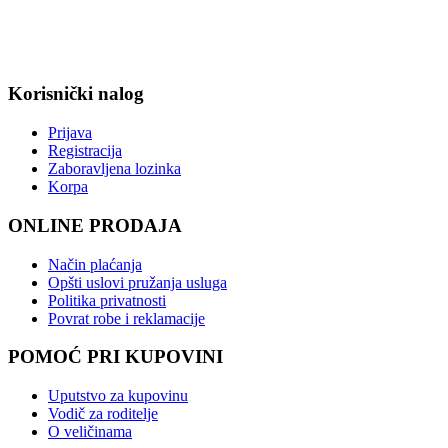
Korisnički nalog
Prijava
Registracija
Zaboravljena lozinka
Korpa
ONLINE PRODAJA
Način plaćanja
Opšti uslovi pružanja usluga
Politika privatnosti
Povrat robe i reklamacije
POMOĆ PRI KUPOVINI
Uputstvo za kupovinu
Vodič za roditelje
O veličinama