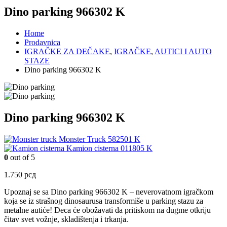
Dino parking 966302 K
Home
Prodavnica
IGRAČKE ZA DEČAKE
,
IGRAČKE
,
AUTICI I AUTO
STAZE
Dino parking 966302 K
Dino parking 966302 K
Monster Truck 582501 K
Kamion cisterna 011805 K
0
out of 5
1.750
рсд
Upoznaj se sa
Dino parking 966302 K
– neverovatnom igračkom
koja se iz strašnog dinosaurusa transformiše u parking stazu za
metalne autiće! Deca će obožavati da pritiskom na dugme otkriju
čitav svet vožnje, skladištenja i trkanja.