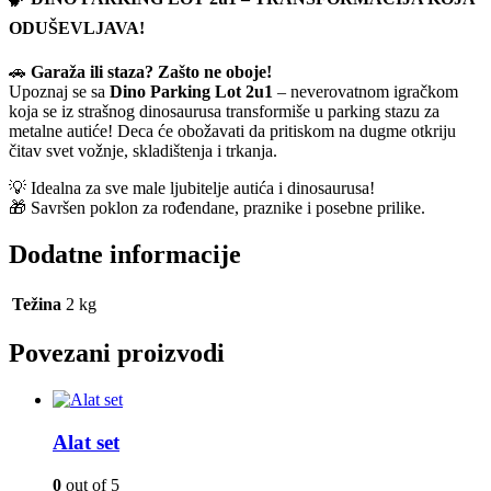
ODUŠEVLJAVA!
🚗
Garaža ili staza? Zašto ne oboje!
Upoznaj se sa
Dino Parking Lot 2u1
– neverovatnom igračkom
koja se iz strašnog dinosaurusa transformiše u parking stazu za
metalne autiće! Deca će obožavati da pritiskom na dugme otkriju
čitav svet vožnje, skladištenja i trkanja.
💡 Idealna za sve male ljubitelje autića i dinosaurusa!
🎁 Savršen poklon za rođendane, praznike i posebne prilike.
Dodatne informacije
Težina
2 kg
Povezani proizvodi
Alat set
0
out of 5