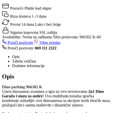
Pouzeće
Platite kad stigne
Brza dostava
1–3 dana
Povrat 14 dana
Lako i bez brige
Sigurna kupovina
SSL zaštita
Availability:
Nema na zalihama
Šifra proizvoda:
966302 K-60
Poruči pozivom
Viber poruka
Poruči pozivom:
069 111 2322
Opis
Tabela veličina
Dodatne informacije
Opis
Dino parking 966302 K
Unesi dinosaurus avanturu u igru uz ovu neverovatnu
2u1 Dino
Garažu i stazu za autiće
! Ova multifunkcionalna igračka
kombinuje uzbudljiv svet dinosaurusa sa akcijom brzih trkaćih staza,
pružajući deci satima maštovite i dinamične zabave.