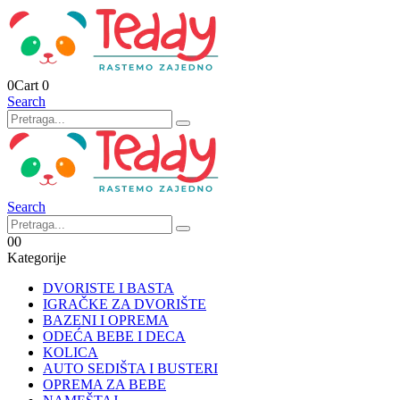
0
Cart
0
Search
Search
0
0
Kategorije
DVORISTE I BASTA
IGRAČKE ZA DVORIŠTE
BAZENI I OPREMA
ODEĆA BEBE I DECA
KOLICA
AUTO SEDIŠTA I BUSTERI
OPREMA ZA BEBE