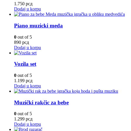
1.750
рсд
Dodaj u korpu
Piano muzicki meda
0
out of 5
890
рсд
Dodaj u korpu
Vozila set
0
out of 5
1.199
рсд
Dodaj u korpu
Muzički rakčic za bebe
0
out of 5
1.299
рсд
Dodaj u korpu