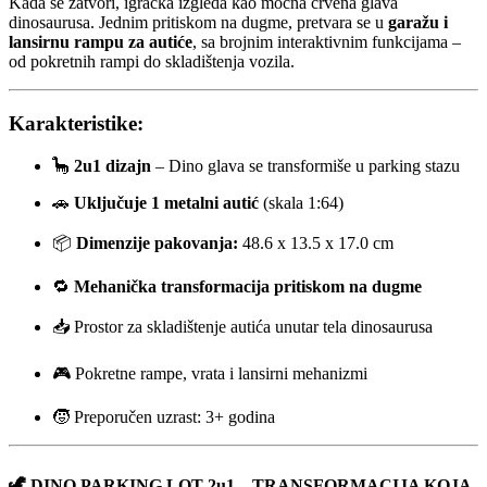
Kada se zatvori, igračka izgleda kao moćna crvena glava
dinosaurusa. Jednim pritiskom na dugme, pretvara se u
garažu i
lansirnu rampu za autiće
, sa brojnim interaktivnim funkcijama –
od pokretnih rampi do skladištenja vozila.
Karakteristike:
🦕
2u1 dizajn
– Dino glava se transformiše u parking stazu
🚗
Uključuje 1 metalni autić
(skala 1:64)
📦
Dimenzije pakovanja:
48.6 x 13.5 x 17.0 cm
🔁
Mehanička transformacija pritiskom na dugme
📥 Prostor za skladištenje autića unutar tela dinosaurusa
🎮 Pokretne rampe, vrata i lansirni mehanizmi
🧒 Preporučen uzrast: 3+ godina
🦖 DINO PARKING LOT 2u1 – TRANSFORMACIJA KOJA