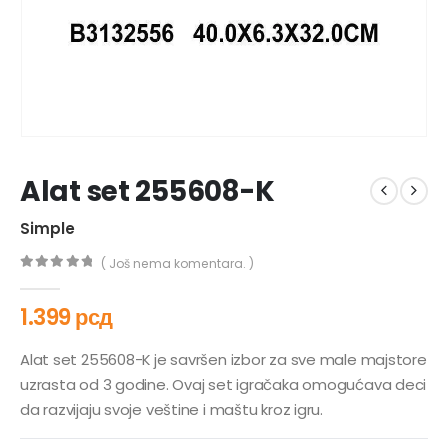
Alat set 255608-K
Simple
( Još nema komentara. )
0
out of 5
1.399
рсд
Alat set 255608-K je savršen izbor za sve male majstore
uzrasta od 3 godine. Ovaj set igračaka omogućava deci
da razvijaju svoje veštine i maštu kroz igru.