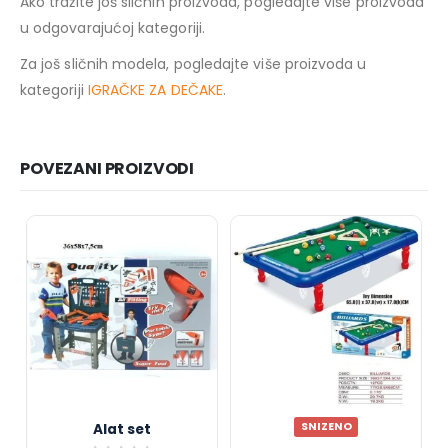
Ako tražite još sličnih proizvoda, pogledajte više proizvoda
u odgovarajućoj kategoriji.
Za još sličnih modela, pogledajte više proizvoda u
kategoriji
IGRAČKE ZA DEČAKE
.
POVEZANI PROIZVODI
SNIZENO
Alat set