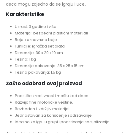
deca mogu zajedno da se igraju i uče.
Karakteristike
Uzrast: 3 godine i više
Materijal: bezbedni plastični materijali
Boja: raznovrsne boje
Funkcije: igračka set alata
Dimenzije: 30 x 20 x 10 cm
Težina: 1 kg
Dimenzije pakovanja: 35 x 25 x 15 cm
Težina pakovanja: 1.5 kg
Zašto odabrati ovaj proizvod
Podstiče kreativnost i maštu kod dece.
Razvija fine motoričke veštine.
Bezbedan i izdržljiv materijal.
Jednostavan za korišćenje i održavanje.
Idealno za igru u grupi i podsticanje socijalizacije.