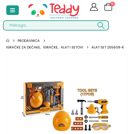
0
PRODAVNICA
IGRAČKE ZA DEČAKE
,
IGRAČKE
,
ALAT I SETOVI
ALAT SET 255608-K