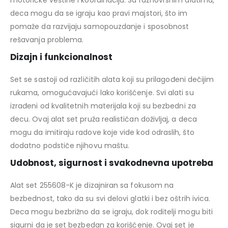
motoričke veštine i koordinaciju. Sa raznovrsnim alatima,
deca mogu da se igraju kao pravi majstori, što im
pomaže da razvijaju samopouzdanje i sposobnost
rešavanja problema.
Dizajn i funkcionalnost
Set se sastoji od različitih alata koji su prilagođeni dečijim
rukama, omogućavajući lako korišćenje. Svi alati su
izrađeni od kvalitetnih materijala koji su bezbedni za
decu. Ovaj alat set pruža realističan doživljaj, a deca
mogu da imitiraju radove koje vide kod odraslih, što
dodatno podstiče njihovu maštu.
Udobnost, sigurnost i svakodnevna upotreba
Alat set 255608-K je dizajniran sa fokusom na
bezbednost, tako da su svi delovi glatki i bez oštrih ivica.
Deca mogu bezbrižno da se igraju, dok roditelji mogu biti
sigurni da je set bezbedan za korišćenje. Ovaj set je