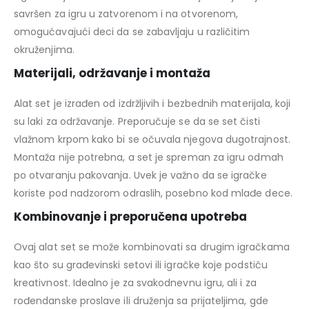
savršen za igru u zatvorenom i na otvorenom,
omogućavajući deci da se zabavljaju u različitim
okruženjima.
Materijali, održavanje i montaža
Alat set je izrađen od izdržljivih i bezbednih materijala, koji
su laki za održavanje. Preporučuje se da se set čisti
vlažnom krpom kako bi se očuvala njegova dugotrajnost.
Montaža nije potrebna, a set je spreman za igru odmah
po otvaranju pakovanja. Uvek je važno da se igračke
koriste pod nadzorom odraslih, posebno kod mlađe dece.
Kombinovanje i preporučena upotreba
Ovaj alat set se može kombinovati sa drugim igračkama
kao što su građevinski setovi ili igračke koje podstiču
kreativnost. Idealno je za svakodnevnu igru, ali i za
rođendanske proslave ili druženja sa prijateljima, gde