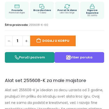
Pouzeće
Brza dostava
Povrat 14 dana
Sigurna
Platite kad stigne
1–3 dana
Lako i bez brige
kupovina
SSL zaštita
Šifra proizvoda:
255608-K-60
DODAJ U KORPU
Poruči pozivom
Viber poruka
Alat set 255608-K za male majstore
Alat set 255608-K je idealan za decu uzrasta od 3 godine,
pružajući im priliku da istražuju svet alata kroz igru. Ovaj
set ne samo da podstiče kreativnost, već i razvija fine