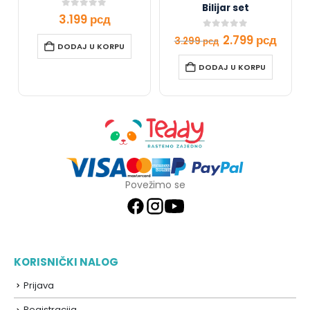
Bilijar set
0
out of 5
3.199
рсд
0
out of 5
2.799
рсд
3.299
рсд
DODAJ U KORPU
DODAJ U KORPU
Povežimo se
KORISNIČKI NALOG
Prijava
Registracija