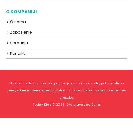
O KOMPANIJI
O nama
Zaposlenje
Saradnja
Kontakt
Nastojimo da budemo što precizniji u opisu proizvoda, prikazu slika i
cena, ali ne možemo garantovati da su sve informacije kompletne i bez
grešaka.
Teddy Kids © 2026. Sva prava zadržana.