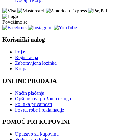
Dodaj u korpu
Povežimo se
Korisnički nalog
Prijava
Registracija
Zaboravljena lozinka
Korpa
ONLINE PRODAJA
Način plaćanja
Opšti uslovi pružanja usluga
Politika privatnosti
Povrat robe i reklamacije
POMOĆ PRI KUPOVINI
Uputstvo za kupovinu
Vodič za roditelje