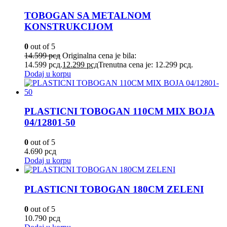
TOBOGAN SA METALNOM
KONSTRUKCIJOM
0
out of 5
14.599
рсд
Originalna cena je bila:
14.599 рсд.
12.299
рсд
Trenutna cena je: 12.299 рсд.
Dodaj u korpu
PLASTICNI TOBOGAN 110CM MIX BOJA
04/12801-50
0
out of 5
4.690
рсд
Dodaj u korpu
PLASTICNI TOBOGAN 180CM ZELENI
0
out of 5
10.790
рсд