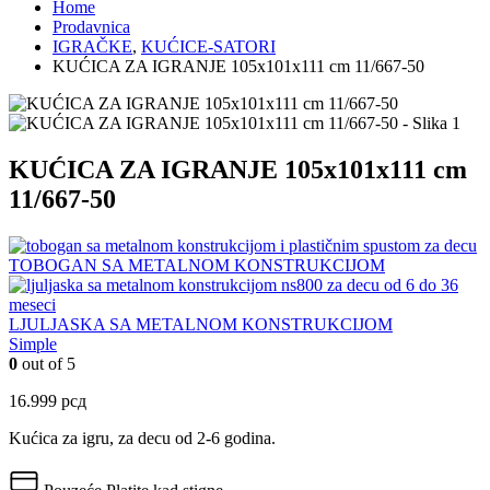
Home
Prodavnica
IGRAČKE
,
KUĆICE-SATORI
KUĆICA ZA IGRANJE 105x101x111 cm 11/667-50
KUĆICA ZA IGRANJE 105x101x111 cm
11/667-50
TOBOGAN SA METALNOM KONSTRUKCIJOM
LJULJASKA SA METALNOM KONSTRUKCIJOM
Simple
0
out of 5
16.999
рсд
Kućica za igru, za decu od 2-6 godina.