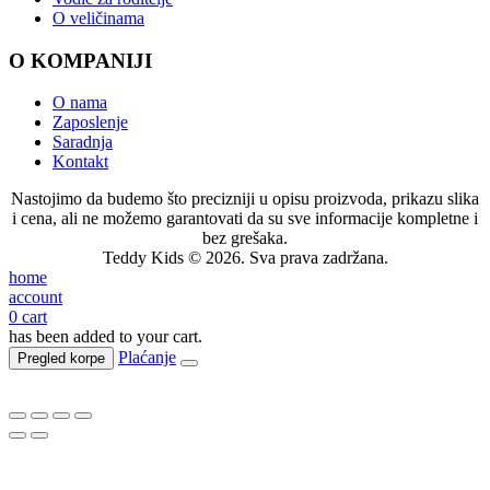
O veličinama
O KOMPANIJI
O nama
Zaposlenje
Saradnja
Kontakt
Nastojimo da budemo što precizniji u opisu proizvoda, prikazu slika
i cena, ali ne možemo garantovati da su sve informacije kompletne i
bez grešaka.
Teddy Kids © 2026. Sva prava zadržana.
home
account
0
cart
has been added to your cart.
Plaćanje
Pregled korpe