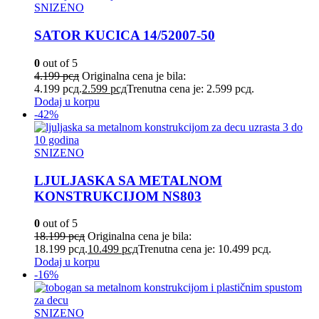
SNIZENO
SATOR KUCICA 14/52007-50
0
out of 5
4.199
рсд
Originalna cena je bila:
4.199 рсд.
2.599
рсд
Trenutna cena je: 2.599 рсд.
Dodaj u korpu
-42%
SNIZENO
LJULJASKA SA METALNOM
KONSTRUKCIJOM NS803
0
out of 5
18.199
рсд
Originalna cena je bila:
18.199 рсд.
10.499
рсд
Trenutna cena je: 10.499 рсд.
Dodaj u korpu
-16%
SNIZENO