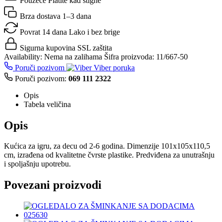
Pouzeće
Platite kad stigne
Brza dostava
1–3 dana
Povrat 14 dana
Lako i bez brige
Sigurna kupovina
SSL zaštita
Availability:
Nema na zalihama
Šifra proizvoda:
11/667-50
Poruči pozivom
Viber poruka
Poruči pozivom:
069 111 2322
Opis
Tabela veličina
Opis
Kućica za igru, za decu od 2-6 godina. Dimenzije 101x105x110,5
cm, izrađena od kvalitetne čvrste plastike. Predviđena za unutrašnju
i spoljašnju upotrebu.
Povezani proizvodi