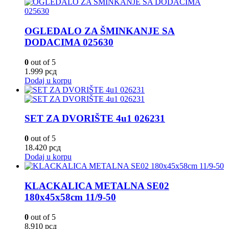
OGLEDALO ZA ŠMINKANJE SA
DODACIMA 025630
0
out of 5
1.999
рсд
Dodaj u korpu
SET ZA DVORIŠTE 4u1 026231
0
out of 5
18.420
рсд
Dodaj u korpu
KLACKALICA METALNA SE02
180x45x58cm 11/9-50
0
out of 5
8.910
рсд