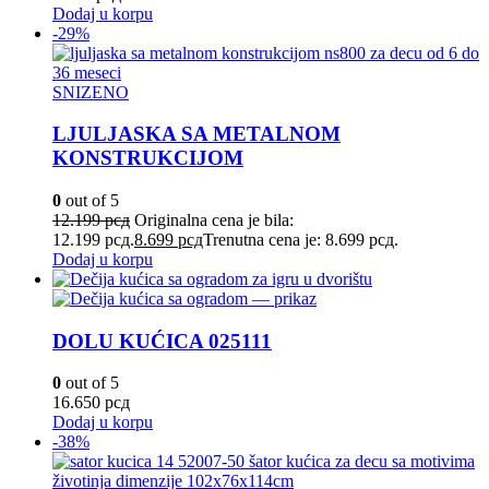
Dodaj u korpu
-29%
SNIZENO
LJULJASKA SA METALNOM
KONSTRUKCIJOM
0
out of 5
12.199
рсд
Originalna cena je bila:
12.199 рсд.
8.699
рсд
Trenutna cena je: 8.699 рсд.
Dodaj u korpu
DOLU KUĆICA 025111
0
out of 5
16.650
рсд
Dodaj u korpu
-38%