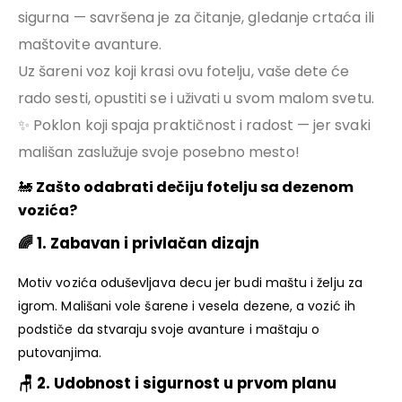
sigurna — savršena je za čitanje, gledanje crtaća ili
maštovite avanture.
Uz šareni voz koji krasi ovu fotelju, vaše dete će
rado sesti, opustiti se i uživati u svom malom svetu.
✨ Poklon koji spaja praktičnost i radost — jer svaki
mališan zaslužuje svoje posebno mesto!
🚂
Zašto odabrati dečiju fotelju sa dezenom
vozića?
🌈
1. Zabavan i privlačan dizajn
Motiv vozića oduševljava decu jer budi maštu i želju za
igrom. Mališani vole šarene i vesela dezene, a vozić ih
podstiče da stvaraju svoje avanture i maštaju o
putovanjima.
🪑
2. Udobnost i sigurnost u prvom planu