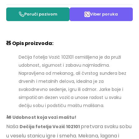
Poruči pozivom
Viber poruka
🧸
Opis proizvoda:
Dečija fotelja Vozić 102101 osmišljena je da pruži
udobnost, sigurnost i zabavu najmlađima.
Napravljena od mekanog, ali čvrstog sunđera bez
drvenih i metalnih delova, idealna je za
svakodnevno sedenje, igru ili odmor. Jarke boje i
simpatičan dezen vozića unose radost u svaku
dečiju sobu i podstiču maštu mališana.
🚂
Udobnost koja vozi maštu!
Naša
pretvara svaku sobu
Dečija fotelja Vozić 102101
u veselu stanicu igre i smeha. Mekana, lagana i