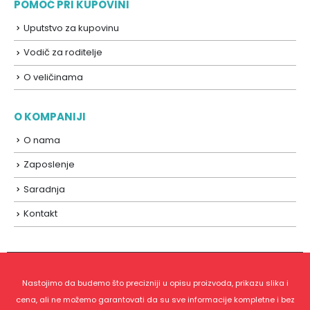
POMOĆ PRI KUPOVINI
Uputstvo za kupovinu
Vodič za roditelje
O veličinama
O KOMPANIJI
O nama
Zaposlenje
Saradnja
Kontakt
Nastojimo da budemo što precizniji u opisu proizvoda, prikazu slika i
cena, ali ne možemo garantovati da su sve informacije kompletne i bez