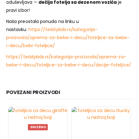
oduševljava —
dečija fotelja sa dezenom vozića
je
pravi izbor!
Naša preostala ponuda na linku u
nastavku:
https://teddykids.rs/kategorija-
proizvoda/oprema-za-bebe-i-decu/foteljice-za-bebe-
i-decu/bebi-foteljice/
https://teddykids.rs/kategorija-proizvoda/oprema-za-
bebe-i-decu/foteljice-za-bebe-i-decu/decije-foteljice/
POVEZANI PROIZVODI
SNIZENO