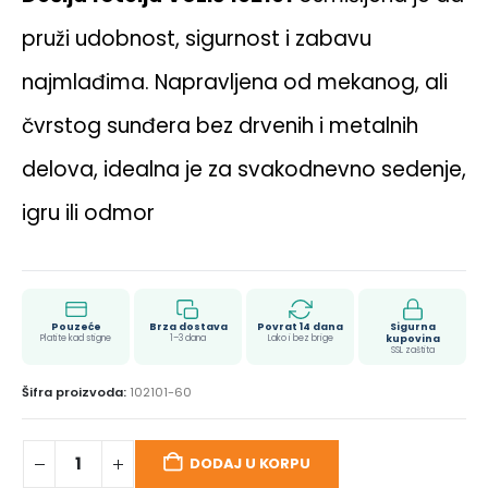
pruži udobnost, sigurnost i zabavu
najmlađima. Napravljena od mekanog, ali
čvrstog sunđera bez drvenih i metalnih
delova, idealna je za svakodnevno sedenje,
igru ili odmor
Pouzeće
Brza dostava
Povrat 14 dana
Sigurna
Platite kad stigne
1–3 dana
Lako i bez brige
kupovina
SSL zaštita
Šifra proizvoda:
102101-60
DODAJ U KORPU