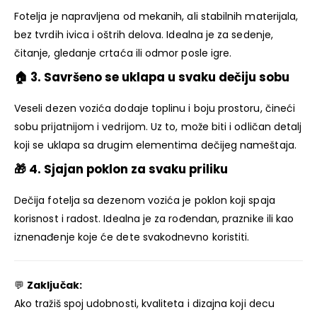
Fotelja je napravljena od mekanih, ali stabilnih materijala,
bez tvrdih ivica i oštrih delova. Idealna je za sedenje,
čitanje, gledanje crtaća ili odmor posle igre.
🏠 3
. Savršeno se uklapa u svaku dečiju sobu
Veseli dezen vozića dodaje toplinu i boju prostoru, čineći
sobu prijatnijom i vedrijom. Uz to, može biti i odličan detalj
koji se uklapa sa drugim elementima dečijeg nameštaja.
🎁 4
. Sjajan poklon za svaku priliku
Dečija fotelja sa dezenom vozića je poklon koji spaja
korisnost i radost. Idealna je za rođendan, praznike ili kao
iznenađenje koje će dete svakodnevno koristiti.
💬
Zaključak:
Ako tražiš spoj udobnosti, kvaliteta i dizajna koji decu