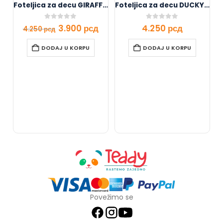
Foteljica za decu GIRAFFE B01
Foteljica za decu DUCKY B015
0
out of 5
0
out of 5
3.900
рсд
4.250
рсд
4.250
рсд
DODAJ U KORPU
DODAJ U KORPU
Povežimo se