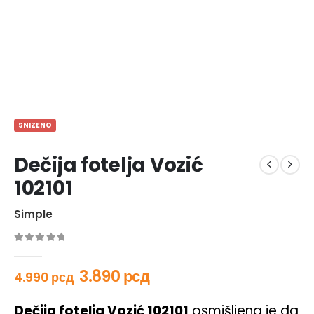
SNIZENO
Dečija fotelja Vozić
102101
Simple
0
out of 5
3.890
рсд
4.990
рсд
Dečija fotelja Vozić 102101
osmišljena je da