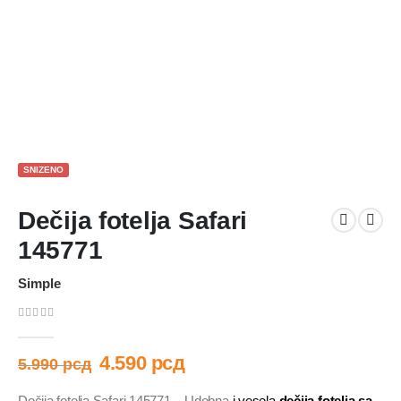
SNIZENO
Dečija fotelja Safari
145771
Simple
0
out of 5
4.590
рсд
5.990
рсд
Dečija fotelja Safari 145771 – Udobna
i vesela
dečija fotelja sa