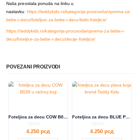
Naša preostala ponuda na linku u
nastavku:
https://teddykids.rs/kategorija-proizvoda/oprema-za-
bebe-i-decu/foteljice-za-bebe-i-decu/bebi-foteljice/
https://teddykids.rs/kategorija-proizvoda/oprema-za-bebe-i-
decu/foteljice-za-bebe-i-decu/decije-foteljice/
POVEZANI PROIZVODI
Foteljica za decu COW B038
Foteljica za decu BLUE PRINCE 5K B042
0
out of 5
0
out of 5
4.250
рсд
4.250
рсд