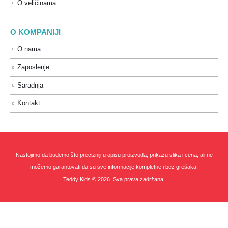
O veličinama
O KOMPANIJI
O nama
Zaposlenje
Saradnja
Kontakt
Nastojimo da budemo što precizniji u opisu proizvoda, prikazu slika i cena, ali ne
možemo garantovati da su sve informacije kompletne i bez grešaka.
Teddy Kids © 2026. Sva prava zadržana.