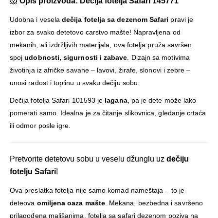
🦁
Opis proizvoda: Dečija fotelja Safari 145771
Udobna i vesela
dečija fotelja sa dezenom Safari
pravi je
izbor za svako detetovo carstvo mašte! Napravljena od
mekanih, ali izdržljivih materijala, ova fotelja pruža savršen
spoj
udobnosti, sigurnosti i zabave
. Dizajn sa motivima
životinja iz afričke savane – lavovi, žirafe, slonovi i zebre –
unosi radost i toplinu u svaku dečiju sobu.
Dečija fotelja Safari 101593 je
lagana
, pa je dete može lako
pomerati samo. Idealna je za čitanje slikovnica, gledanje crtaća
ili odmor posle igre.
Pretvorite detetovu sobu u veselu džunglu uz
dečiju
fotelju Safari
!
Ova preslatka fotelja nije samo komad nameštaja – to je
deteova
omiljena oaza mašte
. Mekana, bezbedna i savršeno
prilagođena mališanima, fotelja sa safari dezenom poziva na