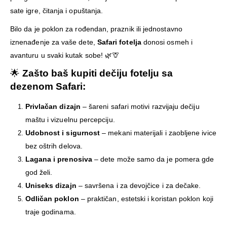
sate igre, čitanja i opuštanja.
Bilo da je poklon za rođendan, praznik ili jednostavno
iznenađenje za vaše dete,
Safari fotelja
donosi osmeh i
avanturu u svaki kutak sobe! 🌿🦒
🌟
Zašto baš kupiti dečiju fotelju sa
dezenom Safari:
Privlačan dizajn
– šareni safari motivi razvijaju dečiju
maštu i vizuelnu percepciju.
Udobnost i sigurnost
– mekani materijali i zaobljene ivice
bez oštrih delova.
Lagana i prenosiva
– dete može samo da je pomera gde
god želi.
Uniseks dizajn
– savršena i za devojčice i za dečake.
Odličan poklon
– praktičan, estetski i koristan poklon koji
traje godinama.