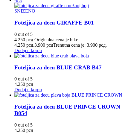
-8%
SNIZENO
Foteljica za decu GIRAFFE B01
0
out of 5
4.250
рсд
Originalna cena je bila:
4.250 рсд.
3.900
рсд
Trenutna cena je: 3.900 рсд.
Dodaj u korpu
Foteljica za decu BLUE CRAB B47
0
out of 5
4.250
рсд
Dodaj u korpu
Foteljica za decu BLUE PRINCE CROWN
B054
0
out of 5
4.250
рсд