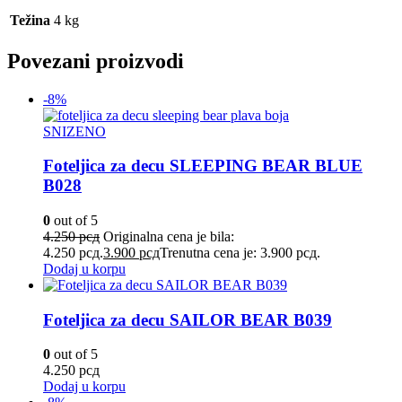
Težina
4 kg
Povezani proizvodi
-8%
SNIZENO
Foteljica za decu SLEEPING BEAR BLUE
B028
0
out of 5
4.250
рсд
Originalna cena je bila:
4.250 рсд.
3.900
рсд
Trenutna cena je: 3.900 рсд.
Dodaj u korpu
Foteljica za decu SAILOR BEAR B039
0
out of 5
4.250
рсд
Dodaj u korpu