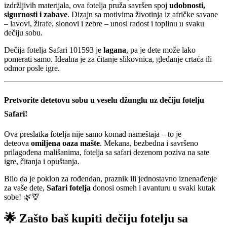
izdržljivih materijala, ova fotelja pruža savršen spoj
udobnosti,
sigurnosti i zabave
. Dizajn sa motivima životinja iz afričke savane
– lavovi, žirafe, slonovi i zebre – unosi radost i toplinu u svaku
dečiju sobu.
Dečija fotelja Safari 101593 je
lagana
, pa je dete može lako
pomerati samo. Idealna je za čitanje slikovnica, gledanje crtaća ili
odmor posle igre.
Pretvorite detetovu sobu u veselu džunglu uz
dečiju fotelju
Safari
!
Ova preslatka fotelja nije samo komad nameštaja – to je
deteova
omiljena oaza mašte
. Mekana, bezbedna i savršeno
prilagođena mališanima, fotelja sa safari dezenom poziva na sate
igre, čitanja i opuštanja.
Bilo da je poklon za rođendan, praznik ili jednostavno iznenađenje
za vaše dete,
Safari fotelja
donosi osmeh i avanturu u svaki kutak
sobe! 🌿🦒
🌟
Zašto baš kupiti dečiju fotelju sa