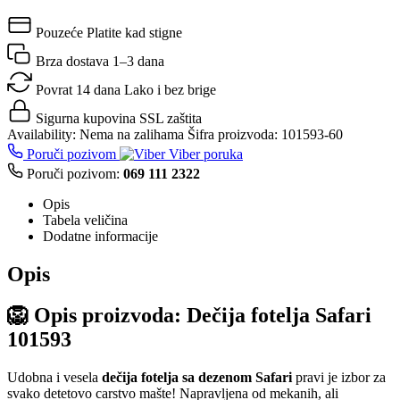
Pouzeće
Platite kad stigne
Brza dostava
1–3 dana
Povrat 14 dana
Lako i bez brige
Sigurna kupovina
SSL zaštita
Availability:
Nema na zalihama
Šifra proizvoda:
101593-60
Poruči pozivom
Viber poruka
Poruči pozivom:
069 111 2322
Opis
Tabela veličina
Dodatne informacije
Opis
🦁
Opis proizvoda: Dečija fotelja Safari
101593
Udobna i vesela
dečija fotelja sa dezenom Safari
pravi je izbor za
svako detetovo carstvo mašte! Napravljena od mekanih, ali