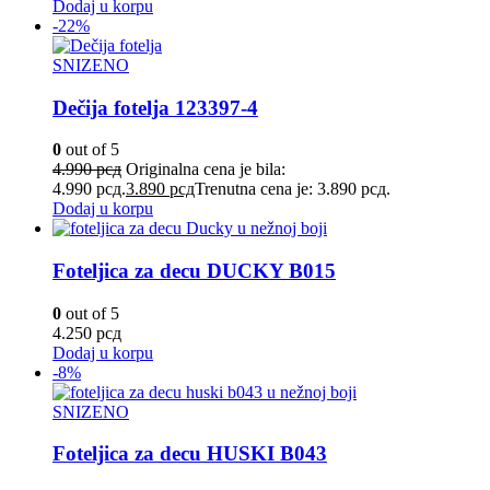
Dodaj u korpu
-22%
SNIZENO
Dečija fotelja 123397-4
0
out of 5
4.990
рсд
Originalna cena je bila:
4.990 рсд.
3.890
рсд
Trenutna cena je: 3.890 рсд.
Dodaj u korpu
Foteljica za decu DUCKY B015
0
out of 5
4.250
рсд
Dodaj u korpu
-8%
SNIZENO
Foteljica za decu HUSKI B043