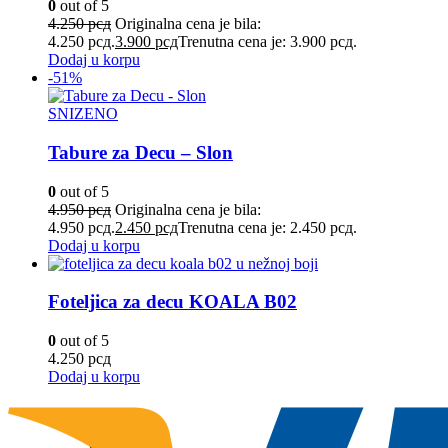
0
out of 5
4.250
рсд
Originalna cena je bila:
4.250 рсд.
3.900
рсд
Trenutna cena je: 3.900 рсд.
Dodaj u korpu
-51%
SNIZENO
Tabure za Decu – Slon
0
out of 5
4.950
рсд
Originalna cena je bila:
4.950 рсд.
2.450
рсд
Trenutna cena je: 2.450 рсд.
Dodaj u korpu
Foteljica za decu KOALA B02
0
out of 5
4.250
рсд
Dodaj u korpu