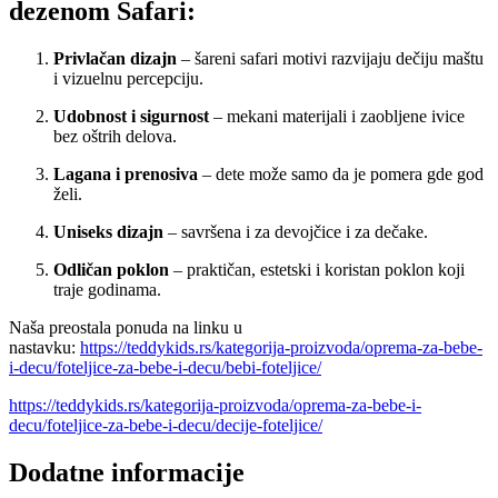
dezenom Safari:
Privlačan dizajn
– šareni safari motivi razvijaju dečiju maštu
i vizuelnu percepciju.
Udobnost i sigurnost
– mekani materijali i zaobljene ivice
bez oštrih delova.
Lagana i prenosiva
– dete može samo da je pomera gde god
želi.
Uniseks dizajn
– savršena i za devojčice i za dečake.
Odličan poklon
– praktičan, estetski i koristan poklon koji
traje godinama.
Naša preostala ponuda na linku u
nastavku:
https://teddykids.rs/kategorija-proizvoda/oprema-za-bebe-
i-decu/foteljice-za-bebe-i-decu/bebi-foteljice/
https://teddykids.rs/kategorija-proizvoda/oprema-za-bebe-i-
decu/foteljice-za-bebe-i-decu/decije-foteljice/
Dodatne informacije