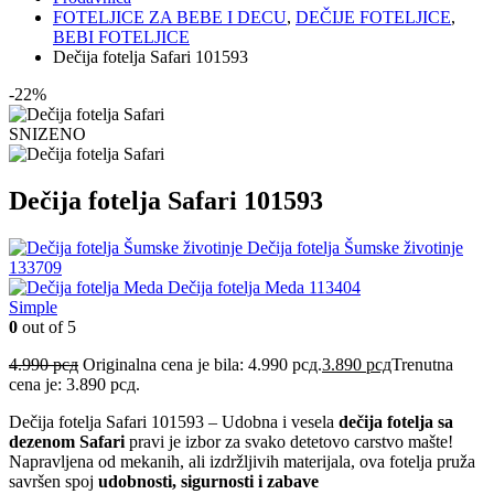
FOTELJICE ZA BEBE I DECU
,
DEČIJE FOTELJICE
,
BEBI FOTELJICE
Dečija fotelja Safari 101593
-22%
SNIZENO
Dečija fotelja Safari 101593
Dečija fotelja Šumske životinje
133709
Dečija fotelja Meda 113404
Simple
0
out of 5
4.990
рсд
Originalna cena je bila: 4.990 рсд.
3.890
рсд
Trenutna
cena je: 3.890 рсд.
Dečija fotelja Safari 101593 – Udobna
i vesela
dečija fotelja sa
dezenom Safari
pravi je izbor za svako detetovo carstvo mašte!
Napravljena od mekanih, ali izdržljivih materijala, ova fotelja pruža
savršen spoj
udobnosti, sigurnosti i zabave