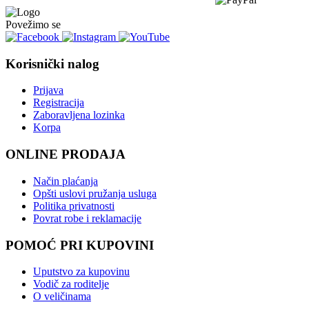
Povežimo se
Korisnički nalog
Prijava
Registracija
Zaboravljena lozinka
Korpa
ONLINE PRODAJA
Način plaćanja
Opšti uslovi pružanja usluga
Politika privatnosti
Povrat robe i reklamacije
POMOĆ PRI KUPOVINI
Uputstvo za kupovinu
Vodič za roditelje
O veličinama