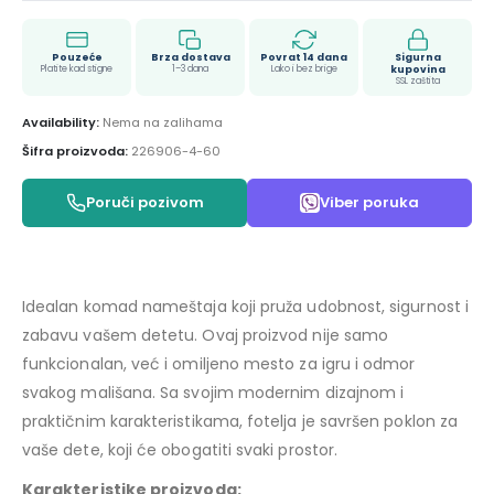
Pouzeće
Brza dostava
Povrat 14 dana
Sigurna
Platite kad stigne
1–3 dana
Lako i bez brige
kupovina
SSL zaštita
Availability:
Nema na zalihama
Šifra proizvoda:
226906-4-60
Poruči pozivom
Viber poruka
Idealan komad nameštaja koji pruža udobnost, sigurnost i
zabavu vašem detetu. Ovaj proizvod nije samo
funkcionalan, već i omiljeno mesto za igru i odmor
svakog mališana. Sa svojim modernim dizajnom i
praktičnim karakteristikama, fotelja je savršen poklon za
vaše dete, koji će obogatiti svaki prostor.
Karakteristike proizvoda: