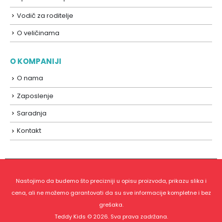
Vodič za roditelje
O veličinama
O KOMPANIJI
O nama
Zaposlenje
Saradnja
Kontakt
Nastojimo da budemo što precizniji u opisu proizvoda, prikazu slika i
cena, ali ne možemo garantovati da su sve informacije kompletne i bez
grešaka.
Teddy Kids © 2026. Sva prava zadržana.