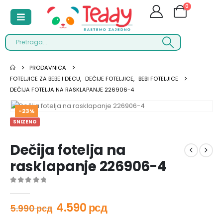
0
PRODAVNICA
FOTELJICE ZA BEBE I DECU
,
DEČIJE FOTELJICE
,
BEBI FOTELJICE
DEČIJA FOTELJA NA RASKLAPANJE 226906-4
-23%
SNIZENO
Dečija fotelja na
rasklapanje 226906-4
0
out of 5
4.590
рсд
5.990
рсд