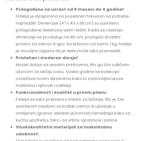
Prilagođeno za uzrast od 9 meseci do 4 godine!
Fotelja je dizajnirana sa posebnim fokusom na potrebe
najmlađih. Dimenzije (47 x 43 x 38 cm) su savršeno
prilagođene detetovoj visini i težini. Kada se rasklopi,
dimenzije se produžuju na 80 cm, pružajući dodatni
prostor za odmor ili igru. Sa težinom od samo 1 kg, fotelja
je dovoljno lagana da je dete može lako premestiti.
Privlačan i moderan dizajn!
Model dolazi sa veselim printovima, što ga čini odličnim
izborom za dečiju sobu. Svake godine se kolekcija
osvežava novim dezenima kako bi zadovoljila ukuse
mališana i njihovih roditelja.
Funkcionalnost i kvalitet u prvom planu:
Fotelja se lako pretvara u mesto za ležanje, što je čini
savršenim mestom za kratak odmor ili uživanje u
omiljenim igrama. Idealan je komad nameštaja kako za
kućnu upotrebu, tako i za vrtiće, igraonice i jaslice.
Visokokvalitetni materijali za maksimalnu
udobnost:
Ova fotelja je izrađena od poliuretanske pene koja je