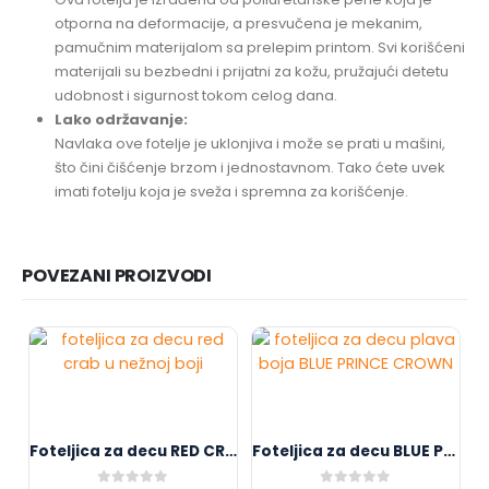
otporna na deformacije, a presvučena je mekanim,
pamučnim materijalom sa prelepim printom. Svi korišćeni
materijali su bezbedni i prijatni za kožu, pružajući detetu
udobnost i sigurnost tokom celog dana.
Lako održavanje:
Navlaka ove fotelje je uklonjiva i može se prati u mašini,
što čini čišćenje brzom i jednostavnom. Tako ćete uvek
imati fotelju koja je sveža i spremna za korišćenje.
POVEZANI PROIZVODI
Foteljica za decu RED CRAB B048
Foteljica za decu BLUE PRINCE CROWN B054