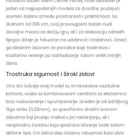
Porodični bazen Swim Center Family Intex 58484NP
je
jedan od najpopularnijih modela za dvorište, pružajući
savršen balans između prostranosti i praktičnosti. Sa
dužinom od
305 cm
, ovaj pravougaoni bazen nudi
dovoljno mesta za dečiju igru, ali i za relaksaciju odraslih.
Njegov dizajn je fokusiran na udobnost i stabilnost, čineći
ga idealnim izborom za porodice koje traže brzo i
kvalitetno rešenje za rashlađivanje tokom vrelih letnjih
dana.
Trostruka sigurnost i široki zidovi
Ono što izdvaja ovaj model su
tri nezavisne vazdušne
komore
, svaka sa kombinovanim ventilom za ekstremno
brzo naduvavanje i ispumpavanje. Izrađen je od
izdržljivog
13ga vinila (0,33mm)
, sa specifičnim širokim bočnim
zidovima koji pružaju mekoću pri naslanjanju, ali i
neophodnu čvrstinu koja sprečava izlivanje vode tokom
aktivne igre. Ovi zidovi daju bazenu robusnost koja uliva