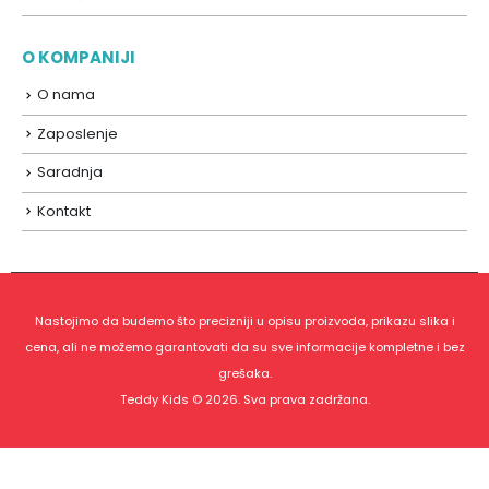
O KOMPANIJI
O nama
Zaposlenje
Saradnja
Kontakt
Nastojimo da budemo što precizniji u opisu proizvoda, prikazu slika i
cena, ali ne možemo garantovati da su sve informacije kompletne i bez
grešaka.
Teddy Kids © 2026. Sva prava zadržana.