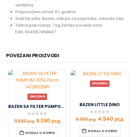
ventilima.
Preporučeni uzrast:
6+ godina.
Sadržaj seta:
Bazen, zakrpa za popravke, odvodni čep.
Težina pakovanja:
7 kg.Zemlja porekla: Kina
EAN: 6941057458847
POVEZANI PROIZVODI
SNIZENO
SNIZENO
BAZEN LITTLE DINO
BAZEN SA FILTER PUMPOM 305x76cm 14/28122NPI
0
out of 5
4.540
рсд
6.390
рсд
0
out of 5
9.390
рсд
11.590
рсд
DODAJ U KORPU
DODAJ U KORPU