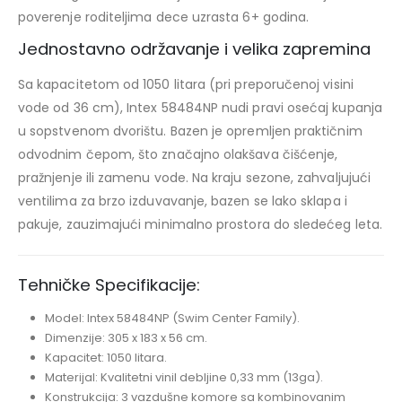
poverenje roditeljima dece uzrasta 6+ godina.
Jednostavno održavanje i velika zapremina
Sa kapacitetom od
1050 litara
(pri preporučenoj visini
vode od 36 cm), Intex 58484NP nudi pravi osećaj kupanja
u sopstvenom dvorištu. Bazen je opremljen praktičnim
odvodnim čepom
, što značajno olakšava čišćenje,
pražnjenje ili zamenu vode. Na kraju sezone, zahvaljujući
ventilima za brzo izduvavanje, bazen se lako sklapa i
pakuje, zauzimajući minimalno prostora do sledećeg leta.
Tehničke Specifikacije:
Model:
Intex 58484NP (Swim Center Family).
Dimenzije:
305 x 183 x 56 cm.
Kapacitet:
1050 litara.
Materijal:
Kvalitetni vinil debljine 0,33 mm (13ga).
Konstrukcija:
3 vazdušne komore sa kombinovanim