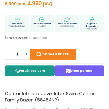
4.990
рсд
6.990
рсд
Pouzeće
Brza dostava
Povrat 14 dana
Sigurna
Platite kad stigne
1–3 dana
Lako i bez brige
kupovina
SSL zaštita
Šifra proizvoda:
58484NP-310
DODAJ U KORPU
Poruči pozivom
Viber poruka
Centar letnje zabave: Intex Swim Center
Family Bazen (58484NP)