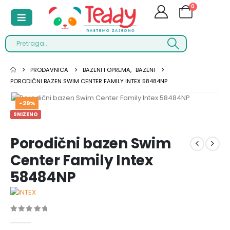
0
PRODAVNICA
BAZENI I OPREMA
,
BAZENI
PORODIČNI BAZEN SWIM CENTER FAMILY INTEX 58484NP
-29%
SNIZENO
Porodični bazen Swim
Center Family Intex
58484NP
0
out of 5