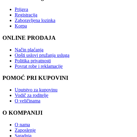
Prijava
Registracija
Zaboravljena lozinka
Korpa
ONLINE PRODAJA
Način plaćanja
Opšti uslovi pružanja usluga
Politika privatnosti
Povrat robe i reklamacije
POMOĆ PRI KUPOVINI
Uputstvo za kupovinu
Vodič za roditelje
O veličinama
O KOMPANIJI
O nama
Zaposlenje
Saradnja