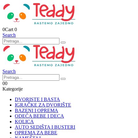
0
Cart
0
Search
Search
0
0
Kategorije
DVORISTE I BASTA
IGRAČKE ZA DVORIŠTE
BAZENI I OPREMA
ODEĆA BEBE I DECA
KOLICA
AUTO SEDIŠTA I BUSTERI
OPREMA ZA BEBE