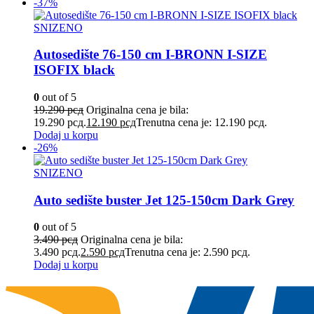
-37%
SNIZENO
Autosedište 76-150 cm I-BRONN I-SIZE
ISOFIX black
0
out of 5
19.290
рсд
Originalna cena je bila:
19.290 рсд.
12.190
рсд
Trenutna cena je: 12.190 рсд.
Dodaj u korpu
-26%
SNIZENO
Auto sedište buster Jet 125-150cm Dark Grey
0
out of 5
3.490
рсд
Originalna cena je bila:
3.490 рсд.
2.590
рсд
Trenutna cena je: 2.590 рсд.
Dodaj u korpu