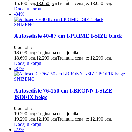
15.100 рсд.
13.950
рсд
Trenutna cena je: 13.950 рсд.
Dodaj u korpu
-34%
SNIZENO
Autosedište 40-87 cm I-PRIME I-SIZE black
0
out of 5
18.699
рсд
Originalna cena je bila:
18.699 рсд.
12.299
рсд
Trenutna cena je: 12.299 рсд.
Dodaj u korpu
-37%
SNIZENO
Autosedište 76-150 cm I-BRONN I-SIZE
ISOFIX beige
0
out of 5
19.290
рсд
Originalna cena je bila:
19.290 рсд.
12.190
рсд
Trenutna cena je: 12.190 рсд.
Dodaj u korpu
-22%