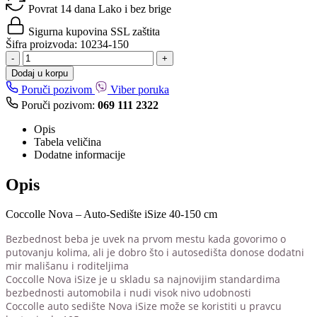
Povrat 14 dana
Lako i bez brige
Sigurna kupovina
SSL zaštita
Šifra proizvoda:
10234-150
-
+
Dodaj u korpu
Poruči pozivom
Viber poruka
Poruči pozivom:
069 111 2322
Opis
Tabela veličina
Dodatne informacije
Opis
Coccolle Nova – Auto-Sedište iSize 40-150 cm
Bezbednost beba je uvek na prvom mestu kada govorimo o
putovanju kolima, ali je dobro što i autosedišta donose dodatni
mir mališanu i roditeljima
Coccolle Nova iSize je u skladu sa najnovijim standardima
bezbednosti automobila i nudi visok nivo udobnosti
Coccolle auto sedište Nova iSize može se koristiti u pravcu