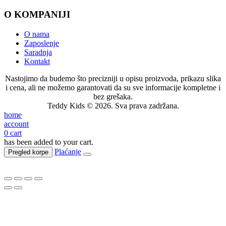
O KOMPANIJI
O nama
Zaposlenje
Saradnja
Kontakt
Nastojimo da budemo što precizniji u opisu proizvoda, prikazu slika
i cena, ali ne možemo garantovati da su sve informacije kompletne i
bez grešaka.
Teddy Kids © 2026. Sva prava zadržana.
home
account
0
cart
has been added to your cart.
Plaćanje
Pregled korpe