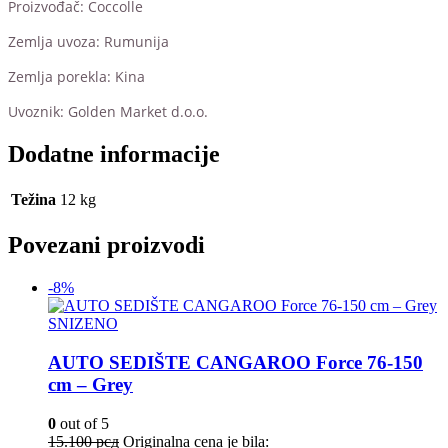
Proizvođač: Coccolle
Zemlja uvoza: Rumunija
Zemlja porekla: Kina
Uvoznik: Golden Market d.o.o.
Dodatne informacije
Težina
12 kg
Povezani proizvodi
-8%
SNIZENO
AUTO SEDIŠTE CANGAROO Force 76-150
cm – Grey
0
out of 5
15.100
рсд
Originalna cena je bila: