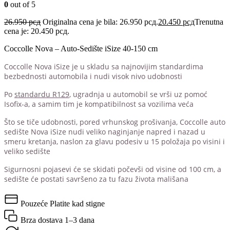
0
out of 5
26.950
рсд
Originalna cena je bila: 26.950 рсд.
20.450
рсд
Trenutna
cena je: 20.450 рсд.
Coccolle Nova – Auto-Sedište iSize 40-150 cm
Coccolle Nova iSize je u skladu sa najnovijim standardima
bezbednosti automobila i nudi visok nivo udobnosti
Po
standardu R129
, ugradnja u automobil se vrši uz pomoć
Isofix-a, a samim tim je kompatibilnost sa vozilima veća
Što se tiče udobnosti, pored vrhunskog prošivanja, Coccolle auto
sedište Nova iSize nudi veliko naginjanje napred i nazad u
smeru kretanja, naslon za glavu podesiv u 15 položaja po visini i
veliko sedište
Sigurnosni pojasevi će se skidati počevši od visine od 100 cm, a
sedište će postati savršeno za tu fazu života mališana
Pouzeće
Platite kad stigne
Brza dostava
1–3 dana