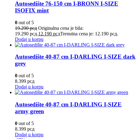
Autosedište 76-150 cm I-BRONN I-SIZE
ISOFIX mint
0
out of 5
19.290
рсд
Originalna cena je bila:
19.290 рсд.
12.190
рсд
Trenutna cena je: 12.190 рсд.
Dodaj u korpu
Autosedište 40-87 cm I-DARLING I-SIZE dark
grey
0
out of 5
8.399
рсд
Dodaj u korpu
Autosedište 40-87 cm I-DARLING I-SIZE
army green
0
out of 5
8.399
рсд
Dodaj u korpu