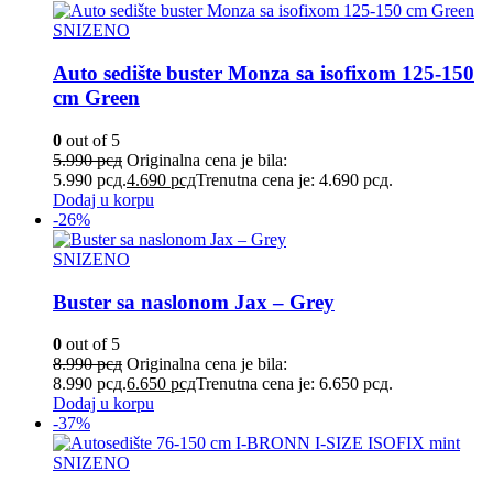
SNIZENO
Auto sedište buster Monza sa isofixom 125-150
cm Green
0
out of 5
5.990
рсд
Originalna cena je bila:
5.990 рсд.
4.690
рсд
Trenutna cena je: 4.690 рсд.
Dodaj u korpu
-26%
SNIZENO
Buster sa naslonom Jax – Grey
0
out of 5
8.990
рсд
Originalna cena je bila:
8.990 рсд.
6.650
рсд
Trenutna cena je: 6.650 рсд.
Dodaj u korpu
-37%
SNIZENO