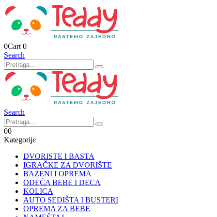
0
Cart
0
Search
Search
0
0
Kategorije
DVORISTE I BASTA
IGRAČKE ZA DVORIŠTE
BAZENI I OPREMA
ODEĆA BEBE I DECA
KOLICA
AUTO SEDIŠTA I BUSTERI
OPREMA ZA BEBE