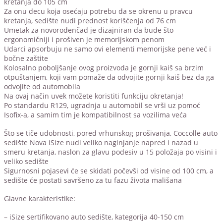
kretanja do 105 cm
Za onu decu koja osećaju potrebu da se okrenu u pravcu
kretanja, sedište nudi prednost korišćenja od 76 cm
Umetak za novorođenčad je dizajniran da bude što
ergonomičniji i prošiven je memorijskom penom
Udarci apsorbuju ne samo ovi elementi memorijske pene već i
bočne zaštite
Kolosalno poboljšanje ovog proizvoda je gornji kaiš sa brzim
otpuštanjem, koji vam pomaže da odvojite gornji kaiš bez da ga
odvojite od automobila
Na ovaj način uvek možete koristiti funkciju okretanja!
Po standardu R129, ugradnja u automobil se vrši uz pomoć
Isofix-a, a samim tim je kompatibilnost sa vozilima veća
Što se tiče udobnosti, pored vrhunskog prošivanja, Coccolle auto
sedište Nova iSize nudi veliko naginjanje napred i nazad u
smeru kretanja, naslon za glavu podesiv u 15 položaja po visini i
veliko sedište
Sigurnosni pojasevi će se skidati počevši od visine od 100 cm, a
sedište će postati savršeno za tu fazu života mališana
Glavne karakteristike:
– iSize sertifikovano auto sedište, kategorija 40-150 cm