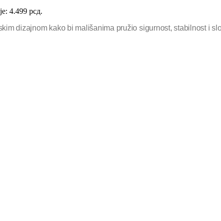
je: 4.499 рсд.
im dizajnom kako bi mališanima pružio sigurnost, stabilnost i sl