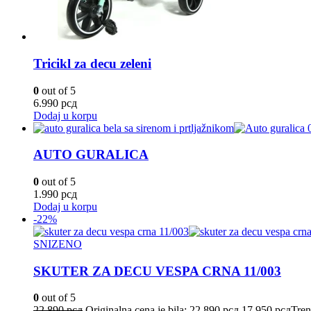
Tricikl za decu zeleni
0
out of 5
6.990
рсд
Dodaj u korpu
AUTO GURALICA
0
out of 5
1.990
рсд
Dodaj u korpu
-22%
SNIZENO
SKUTER ZA DECU VESPA CRNA 11/003
0
out of 5
22.890
рсд
Originalna cena je bila: 22.890 рсд.
17.950
рсд
Tren