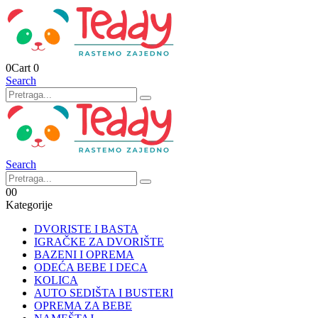
0
Cart
0
Search
Search
0
0
Kategorije
DVORISTE I BASTA
IGRAČKE ZA DVORIŠTE
BAZENI I OPREMA
ODEĆA BEBE I DECA
KOLICA
AUTO SEDIŠTA I BUSTERI
OPREMA ZA BEBE