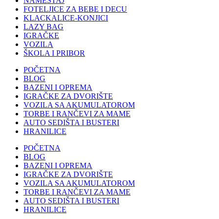
NAMEŠTAJ
FOTELJICE ZA BEBE I DECU
KLACKALICE-KONJICI
LAZY BAG
IGRAČKE
VOZILA
ŠKOLA I PRIBOR
POČETNA
BLOG
BAZENI I OPREMA
IGRAČKE ZA DVORIŠTE
VOZILA SA AKUMULATOROM
TORBE I RANČEVI ZA MAME
AUTO SEDIŠTA I BUSTERI
HRANILICE
POČETNA
BLOG
BAZENI I OPREMA
IGRAČKE ZA DVORIŠTE
VOZILA SA AKUMULATOROM
TORBE I RANČEVI ZA MAME
AUTO SEDIŠTA I BUSTERI
HRANILICE