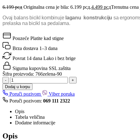
6.199
рсд
Originalna cena je bila: 6.199 рсд.
4.499
рсд
Trenutna cena 
Ovaj balans bicikl kombinuje
laganu konstrukciju
sa ergonomsk
prelaska na bicikl sa pedalama.
Pouzeće
Platite kad stigne
Brza dostava
1–3 dana
Povrat 14 dana
Lako i bez brige
Sigurna kupovina
SSL zaštita
Šifra proizvoda:
766zelena-90
-
+
Dodaj u korpu
Poruči pozivom
Viber poruka
Poruči pozivom:
069 111 2322
Opis
Tabela veličina
Dodatne informacije
Opis