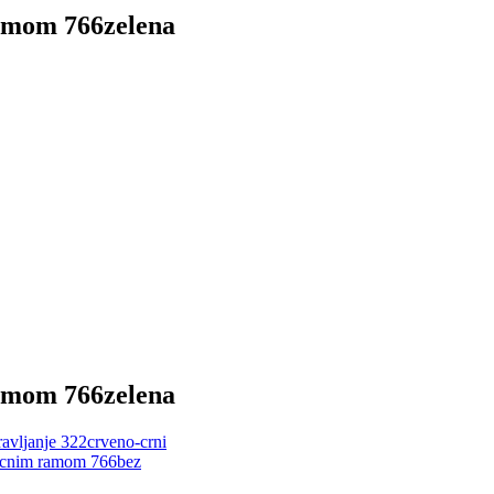
 ramom 766zelena
 ramom 766zelena
ravljanje 322crveno-crni
elicnim ramom 766bez