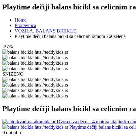
Playtime dečiji balans bicikl sa celicnim
Home
Prodavnica
VOZILA
,
BALANS BICIKLE
Playtime dečiji balans bicikl sa celicnim ramom 766zelena
-27%
SNIZENO
Playtime dečiji balans bicikl sa celicnim
Dvosed za decu – 4 motora, daljinsko up
Playtime dečiji balans bicikl sa c
0
out of 5