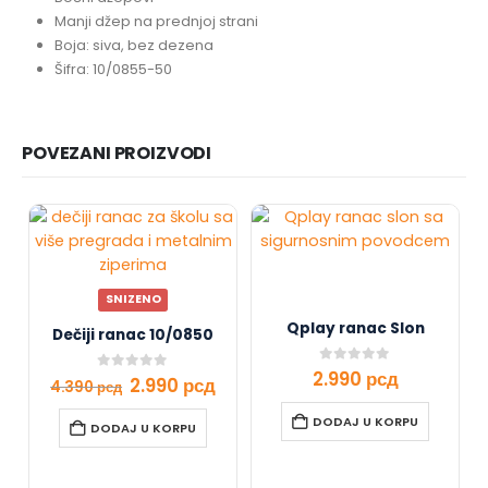
Manji džep na prednjoj strani
Boja: siva, bez dezena
Šifra: 10/0855-50
POVEZANI PROIZVODI
SNIZENO
Qplay ranac Slon
Dečiji ranac 10/0850
0
out of 5
2.990
рсд
0
out of 5
2.990
рсд
4.390
рсд
DODAJ U KORPU
DODAJ U KORPU