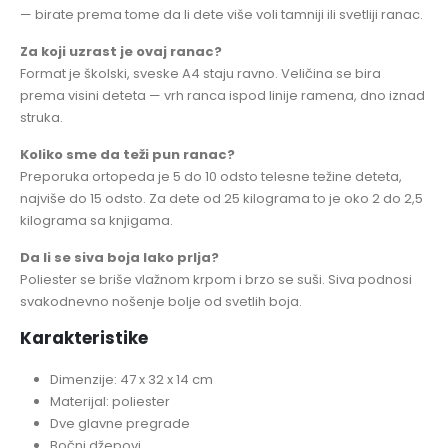
— birate prema tome da li dete više voli tamniji ili svetliji ranac.
Za koji uzrast je ovaj ranac?
Format je školski, sveske A4 staju ravno. Veličina se bira
prema visini deteta — vrh ranca ispod linije ramena, dno iznad
struka.
Koliko sme da teži pun ranac?
Preporuka ortopeda je 5 do 10 odsto telesne težine deteta,
najviše do 15 odsto. Za dete od 25 kilograma to je oko 2 do 2,5
kilograma sa knjigama.
Da li se siva boja lako prlja?
Poliester se briše vlažnom krpom i brzo se suši. Siva podnosi
svakodnevno nošenje bolje od svetlih boja.
Karakteristike
Dimenzije: 47 x 32 x 14 cm
Materijal: poliester
Dve glavne pregrade
Bočni džepovi