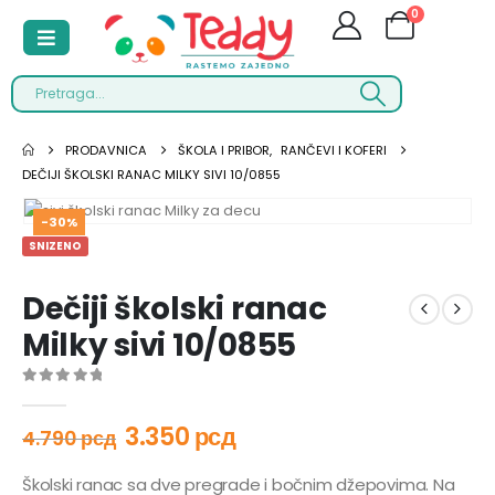
0
PRODAVNICA
ŠKOLA I PRIBOR
,
RANČEVI I KOFERI
DEČIJI ŠKOLSKI RANAC MILKY SIVI 10/0855
-30%
SNIZENO
Dečiji školski ranac
Milky sivi 10/0855
0
out of 5
3.350
рсд
4.790
рсд
Školski ranac sa dve pregrade i bočnim džepovima. Na