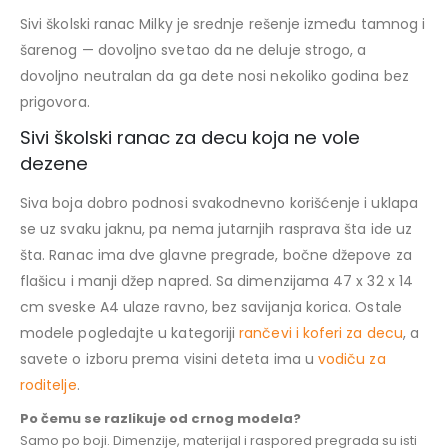
Sivi školski ranac Milky je srednje rešenje između tamnog i
šarenog — dovoljno svetao da ne deluje strogo, a
dovoljno neutralan da ga dete nosi nekoliko godina bez
prigovora.
Sivi školski ranac za decu koja ne vole
dezene
Siva boja dobro podnosi svakodnevno korišćenje i uklapa
se uz svaku jaknu, pa nema jutarnjih rasprava šta ide uz
šta. Ranac ima dve glavne pregrade, bočne džepove za
flašicu i manji džep napred. Sa dimenzijama 47 x 32 x 14
cm sveske A4 ulaze ravno, bez savijanja korica. Ostale
modele pogledajte u kategoriji
rančevi i koferi za decu
, a
savete o izboru prema visini deteta ima u
vodiču za
roditelje
.
Po čemu se razlikuje od crnog modela?
Samo po boji. Dimenzije, materijal i raspored pregrada su isti