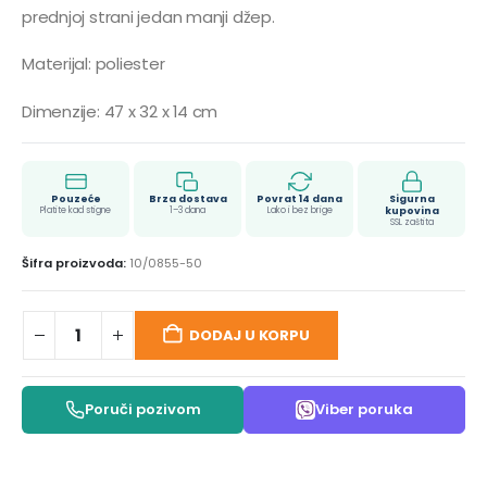
prednjoj strani jedan manji džep.
Materijal: poliester
Dimenzije: 47 x 32 x 14 cm
Pouzeće
Brza dostava
Povrat 14 dana
Sigurna
Platite kad stigne
1–3 dana
Lako i bez brige
kupovina
SSL zaštita
Šifra proizvoda:
10/0855-50
DODAJ U KORPU
Poruči pozivom
Viber poruka