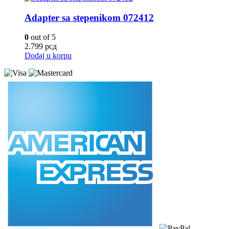
Adapter sa stepenikom 072412
0
out of 5
2.799
рсд
Dodaj u korpu