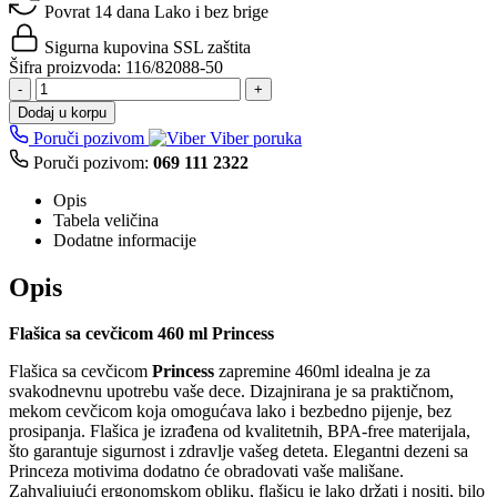
Povrat 14 dana
Lako i bez brige
Sigurna kupovina
SSL zaštita
Šifra proizvoda:
116/82088-50
-
+
Dodaj u korpu
Poruči pozivom
Viber poruka
Poruči pozivom:
069 111 2322
Opis
Tabela veličina
Dodatne informacije
Opis
Flašica sa cevčicom 460 ml Princess
Flašica sa cevčicom
Princess
zapremine 460ml idealna je za
svakodnevnu upotrebu vaše dece. Dizajnirana je sa praktičnom,
mekom cevčicom koja omogućava lako i bezbedno pijenje, bez
prosipanja. Flašica je izrađena od kvalitetnih, BPA-free materijala,
što garantuje sigurnost i zdravlje vašeg deteta. Elegantni dezeni sa
Princeza motivima dodatno će obradovati vaše mališane.
Zahvaljujući ergonomskom obliku, flašicu je lako držati i nositi, bilo