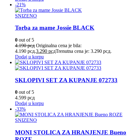
-21%
SNIZENO
Torba za mame Jossie BLACK
0
out of 5
4.190
рсд
Originalna cena je bila:
4.190 рсд.
3.290
рсд
Trenutna cena je: 3.290 рсд.
Dodaj u korpu
SKLOPIVI SET ZA KUPANJE 072733
0
out of 5
4.599
рсд
Dodaj u korpu
-33%
SNIZENO
MONI STOLICA ZA HRANJENJE Bueno
ROZE