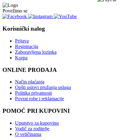
Povežimo se
Korisnički nalog
Prijava
Registracija
Zaboravljena lozinka
Korpa
ONLINE PRODAJA
Način plaćanja
Opšti uslovi pružanja usluga
Politika privatnosti
Povrat robe i reklamacije
POMOĆ PRI KUPOVINI
Uputstvo za kupovinu
Vodič za roditelje
O veličinama