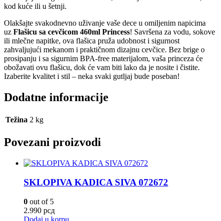
kod kuće ili u šetnji.
Olakšajte svakodnevno uživanje vaše dece u omiljenim napicima
uz
Flašicu sa cevčicom 460ml Princess
! Savršena za vodu, sokove
ili mlečne napitke, ova flašica pruža udobnost i sigurnost
zahvaljujući mekanom i praktičnom dizajnu cevčice. Bez brige o
prosipanju i sa sigurnim BPA-free materijalom, vaša princeza će
obožavati ovu flašicu, dok će vam biti lako da je nosite i čistite.
Izaberite kvalitet i stil – neka svaki gutljaj bude poseban!
Dodatne informacije
Težina
2 kg
Povezani proizvodi
SKLOPIVA KADICA SIVA 072672
0
out of 5
2.990
рсд
Dodaj u korpu