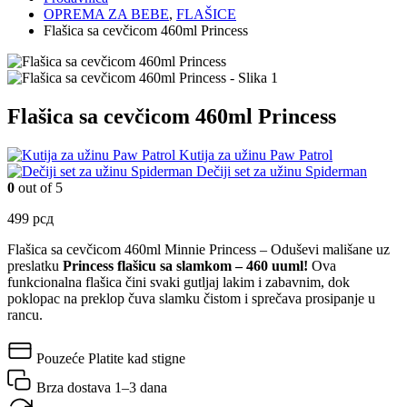
OPREMA ZA BEBE
,
FLAŠICE
Flašica sa cevčicom 460ml Princess
Flašica sa cevčicom 460ml Princess
Kutija za užinu Paw Patrol
Dečiji set za užinu Spiderman
0
out of 5
499
рсд
Flašica sa cevčicom 460ml Minnie Princess – Oduševi mališane uz
preslatku
Princess
flašicu sa slamkom – 460 uuml!
Ova
funkcionalna flašica čini svaki gutljaj lakim i zabavnim, dok
poklopac na preklop čuva slamku čistom i sprečava prosipanje u
rancu.
Pouzeće
Platite kad stigne
Brza dostava
1–3 dana