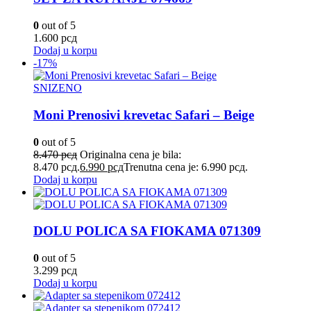
0
out of 5
1.600
рсд
Dodaj u korpu
-17%
SNIZENO
Moni Prenosivi krevetac Safari – Beige
0
out of 5
8.470
рсд
Originalna cena je bila:
8.470 рсд.
6.990
рсд
Trenutna cena je: 6.990 рсд.
Dodaj u korpu
DOLU POLICA SA FIOKAMA 071309
0
out of 5
3.299
рсд
Dodaj u korpu