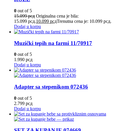
0
out of 5
15.099
рсд
Originalna cena je bila:
15.099 рсд.
10.099
рсд
Trenutna cena je: 10.099 рсд.
Dodaj u korpu
Muzički tepih na farmi 11/70917
0
out of 5
1.990
рсд
Dodaj u korpu
Adapter sa stepenikom 072436
0
out of 5
2.799
рсд
Dodaj u korpu
SET ZA KUPANJE 074669