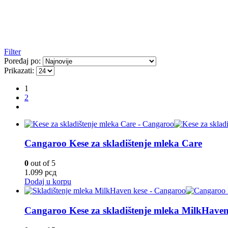
Filter
Poređaj po:
Prikazati:
1
2
Cangaroo Kese za skladištenje mleka Care
0
out of 5
1.099
рсд
Dodaj u korpu
Cangaroo Kese za skladištenje mleka MilkHave