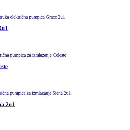
2u1
ste
na 2u1